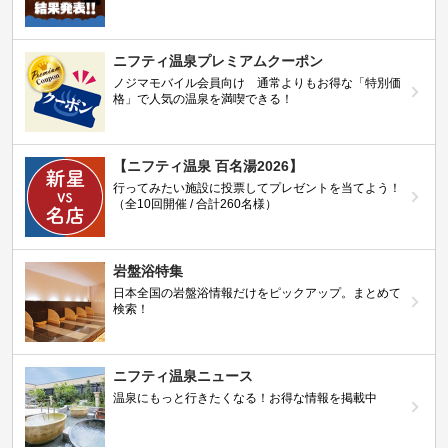
ニフティ温泉プレミアムクーポン
ノジマモバイル会員向け 通常よりもお得な「特別価
格」で人気の温泉を満喫できる！
【ニフティ温泉 百名湯2026】
行ってみたい施設に投票してプレゼントを当てよう！
（全10回開催 / 合計260名様）
岩盤浴特集
日本全国の岩盤浴情報だけをピックアップ。まとめて
検索！
ニフティ温泉ニュース
温泉にもっと行きたくなる！お得な情報を掲載中