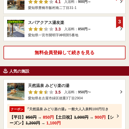
4.1
入浴料：
900円～
愛知県豊橋市飯村南二丁目31-1
3
スパアクアス湯友楽
3.3
入浴料：
850円～
愛知県一宮市開明字神明郭5番地
無料会員登録して続きを見る
人気の施設
天然温泉 みどり楽の湯
3.5
入浴料：
950円
〜
愛知県名古屋市緑区徳重3丁目2904
『天然温泉 みどり楽の湯』一般大人入泉料100円引き
クーポン
【平日】
950円
→
850円
【土日祝】
1,000円
→
900円
【シ
ーズン】
1,200円
→
1,100円