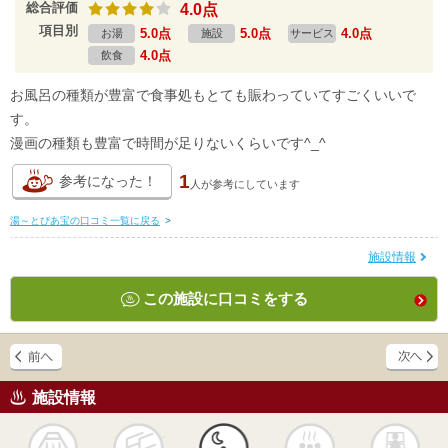
総合評価
4.0点
項目別
5.0点
5.0点
4.0点
お湯
施設
サービス
4.0点
飲食
お風呂の種類が豊富で食事処もとても賑わっていてすごくいいで
す。
漫画の種類も豊富で時間が足りないくらいです^_^
1
参考になった！
人が
参考にしています
湯～とぴあ宝の口コミ一覧に戻る
>
施設情報
この施設に口コミをする
施設情報
天然
かけ流し
露天風呂
貸切風呂
岩