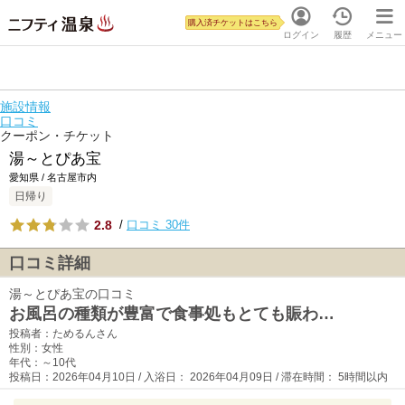
購入済チケットはこちら
ログイン
履歴
メニュー
施設情報
口コミ
クーポン・チケット
湯～とぴあ宝
愛知県 / 名古屋市内
日帰り
2.8
/
口コミ 30件
口コミ詳細
湯～とぴあ宝の口コミ
お風呂の種類が豊富で食事処もとても賑わ…
投稿者：ためるんさん
性別：女性
年代：～10代
投稿日：2026年04月10日 / 入浴日： 2026年04月09日 / 滞在時間： 5時間以内