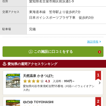
愛知県名古屋市南区前浜通1-9
住所
東海道本線 笠寺駅より徒歩約7分
交通アクセス
日本ガイシスポーツプラザ下車 徒歩約3分
完備
駐車場
施設情報
この施設に口コミをする
愛知県の週間アクセスランキング
1
天然温泉 かきつばた
4.3
入浴料：
950円～
愛知県刈谷市東境町吉野55番地（刈谷ハイウェイオアシ
ス内）
2
ゆのゆ TOYOHASHI