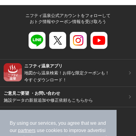
ニフティ温泉公式アカウントをフォローして
おトク情報やクーポン情報を受け取ろう
ニフティ温泉アプリ
地図から温泉検索！お得な限定クーポンも！
今すぐダウンロード！
ご意見ご要望 ・お問い合わせ
施設データの新規追加や修正依頼もこちらから
スマートフォン
/
PC
加盟店募集（資料請求）
広告出稿のご案内
By using our services, you agree that we and
our
partners
use cookies to improve advertisi
利用規約
ライフスタイルMEMBERS+規約