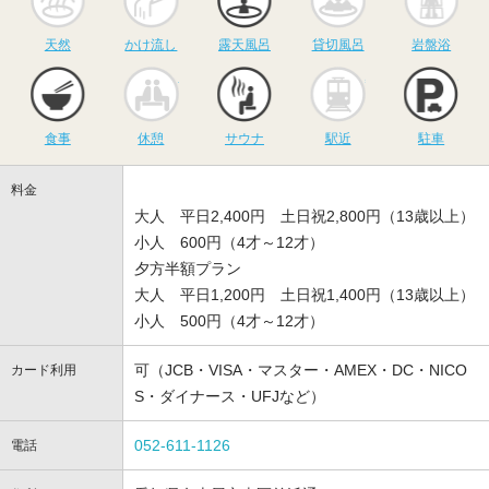
天然
かけ流し
露天風呂
貸切風呂
岩盤浴
食事
休憩
サウナ
駅近
駐
食事
休憩
サウナ
駅近
駐車
料金
大人 平日2,400円 土日祝2,800円（13歳以上）
小人 600円（4才～12才）
夕方半額プラン
大人 平日1,200円 土日祝1,400円（13歳以上）
小人 500円（4才～12才）
可（JCB・VISA・マスター・AMEX・DC・NICO
カード利用
S・ダイナース・UFJなど）
052-611-1126
電話