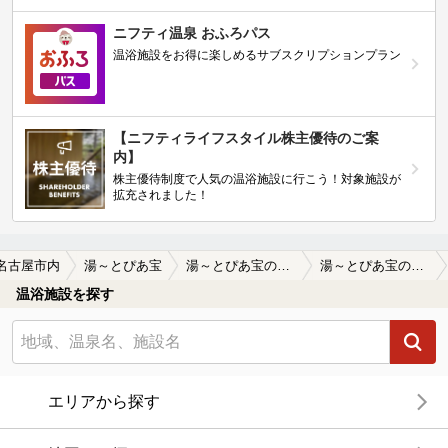
ニフティ温泉 おふろパス
温浴施設をお得に楽しめるサブスクリプションプラン
【ニフティライフスタイル株主優待のご案
内】
株主優待制度で人気の温浴施設に行こう！対象施設が
拡充されました！
名古屋市内
湯～とぴあ宝
湯～とぴあ宝の口コミ一覧
湯～とぴあ宝の口コミ お風呂の種類が豊富で食事処もとても賑わ…
温浴施設を探す
エリアから探す