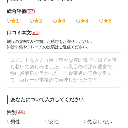
総合評価
必須
★1
★2
★3
★4
★5
口コミ本文
必須
施設の雰囲気や訪問した感想をお寄せください。
誹謗中傷やクレームの投稿はご遠慮ください。
あなたについて入力してください
性別
必須
男性
女性
指定しない