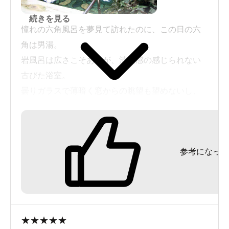
続きを見る
憧れの六角風呂を夢見て訪れたのに、この日の六
角は男湯。
岩風呂は広さこそあるが、清潔感の感じられない
古びた浴室。
曇りガラスで薄暗く窓からの眺望も望めないし、
ガッカリ。
これでお湯が良いなら諦めもつくが、金湯館と同
参考になった
じ湯とは思えない何の特徴もない湯だった。
金湯館の鼻をくすぐる硫黄臭やこそばゆい泡泡は
どこへ行ってしまったのか。
幸いにもここでは、同年代の女性と一緒になった
★
★
★
★
★
ので温泉話で盛り上がり気を紛らわせることがで