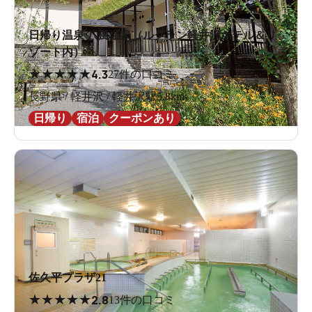
日帰り温泉 八風温泉（ルグラン軽井沢ホテル＆リ
ゾート内）
★
★
★
★
★
4.3
27件の口コミ
長野県 / 軽井沢 / 軽井沢駅5.8km
日帰り
宿泊
クーポンあり
佐久平プラザ21
★
★
★
★
★
2.8
13件の口コミ