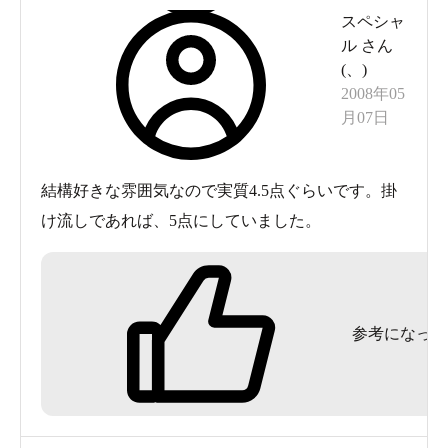
スペシャ
きたが、
ル
さん
いつものように貸切だったらさぞ侘しかったこと
(
、
)
だろう。
2008年05
月07日
ここは、六角風呂に入れてこそ価値があると思
う。
結構好きな雰囲気なので実質4.5点ぐらいです。掛
日帰りで女性と行かれるときは電話などで確認
け流しであれば、5点にしていました。
し、六角が女性の日に行かれることをお勧めす
る。
･･しかし、お叱りを覚悟で白状すれば、実はこの
参考になった
日他に客がいないことを確認し、帰り際六角風呂
に入った。
高い天井、新しく清潔感溢れる浴室、湯が日の光