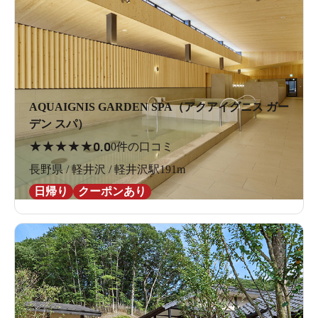
AQUAIGNIS GARDEN SPA（アクアイグニス ガー
デン スパ）
★
★
★
★
★
0.0
0件の口コミ
長野県 / 軽井沢 / 軽井沢駅191m
日帰り
クーポンあり