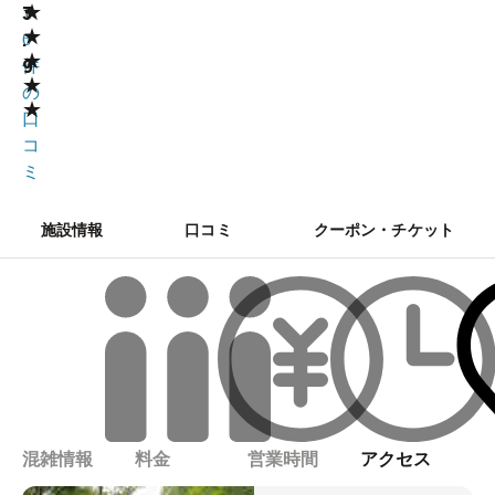
★
3
1
★
.
6
★
9
件
★
の
★
口
コ
ミ
施設情報
口コミ
クーポン・チケット
混雑情報
料金
営業時間
アクセス