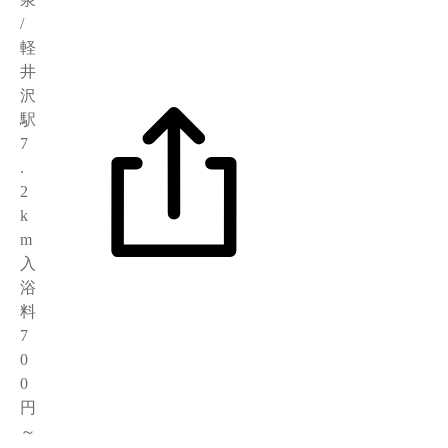
/
軽
井
沢
駅
7
.
2
k
m
入
浴
料
7
0
0
円
～