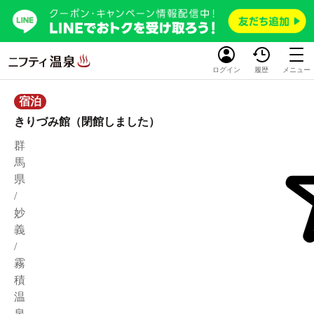
ログイン
履歴
メニュー
宿泊
きりづみ館（閉館しました）
群
馬
県
/
妙
義
/
霧
積
温
泉