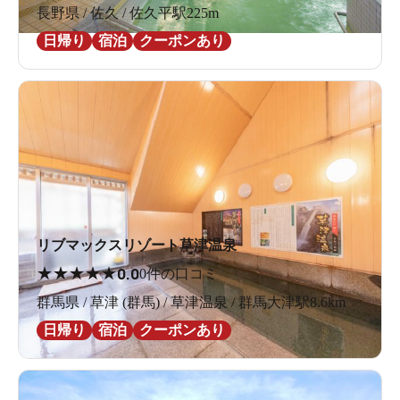
長野県 / 佐久 / 佐久平駅225m
日帰り
宿泊
クーポンあり
リブマックスリゾート草津温泉
★
★
★
★
★
0.0
0件の口コミ
群馬県 / 草津 (群馬) / 草津温泉 / 群馬大津駅8.6km
日帰り
宿泊
クーポンあり