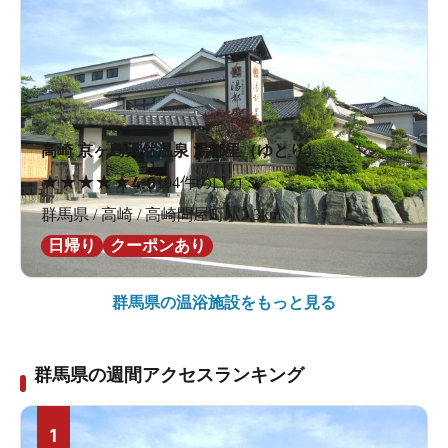
高崎 京ヶ島天然温泉 湯都里（ゆとり）
★
★
★
★
★
4.0
194件の口コミ
群馬県 / 高崎 / 高崎問屋町駅3.3km
日帰り
クーポンあり
群馬県の
温浴施設をもっと見る
群馬県の週間アクセスランキング
1