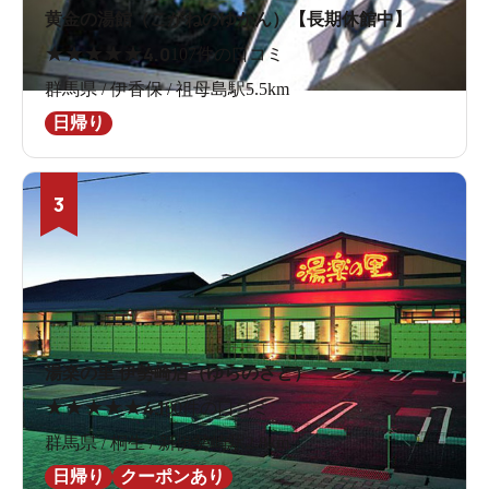
黄金の湯館（こがねのゆかん）【長期休館中】
★
★
★
★
★
4.0
107件の口コミ
群馬県 / 伊香保 / 祖母島駅5.5km
日帰り
3
湯楽の里 伊勢崎店（ゆらのさと）
★
★
★
★
★
4.1
80件の口コミ
群馬県 / 桐生 / 新伊勢崎駅2.8km
日帰り
クーポンあり