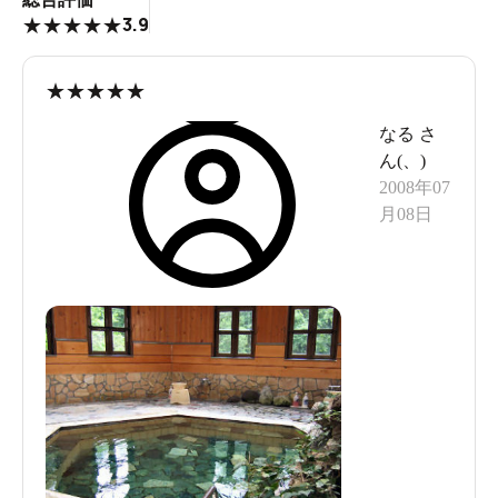
3.9
★
★
★
★
★
★
★
★
★
★
なる
さ
ん(
、
)
2008年07
月08日