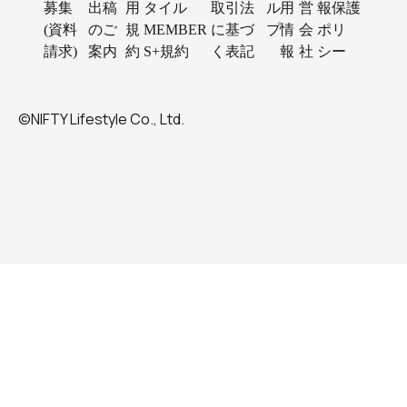
募集
出稿
用
タイル
取引法
ル
用
営
報保護
(資料
のご
規
MEMBER
に基づ
プ
情
会
ポリ
請求)
案内
約
S+規約
く表記
報
社
シー
©NIFTY Lifestyle Co., Ltd.