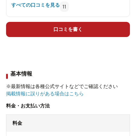
を反射してキラキラ輝いていた。
すべての口コミを見る
11
何の特徴もなくつまらないと感じた湯が、まろや
かに優しく感じられた。
ほんの少しの時間だったが、満足感で一杯になっ
口コミを書く
た。
また来よう、次はきっと泊まりで･･。
基本情報
※最新情報は各種公式サイトなどでご確認ください
掲載情報に誤りがある場合はこちら
料金・お支払い方法
料金