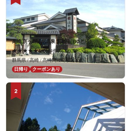
高崎 京ヶ島天然温泉 湯都里（ゆとり）
★
★
★
★
★
4.0
194件の口コミ
群馬県 / 高崎 / 高崎問屋町駅3.3km
日帰り
クーポンあり
2