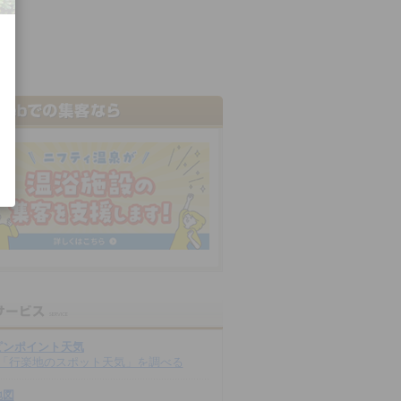
ピンポイント天気
「行楽地のスポット天気」を調べる
地図