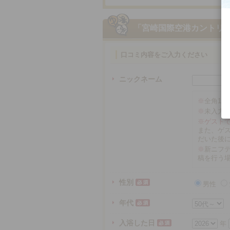
「宮崎国際空港カントリ
口コミ内容をご入力ください
ニックネーム
※
全角16
※
未入力
※ゲスト
また、ゲ
だいた後
※
新ニフテ
稿を行う
性別
男性
年代
入浴した日
年