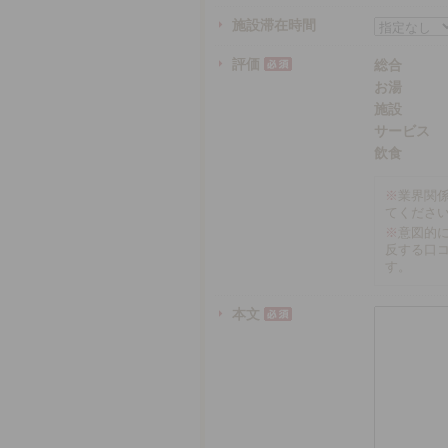
施設滞在時間
評価
総合
お湯
施設
サービス
飲食
※
業界関
てくださ
※
意図的
反する口
す。
本文