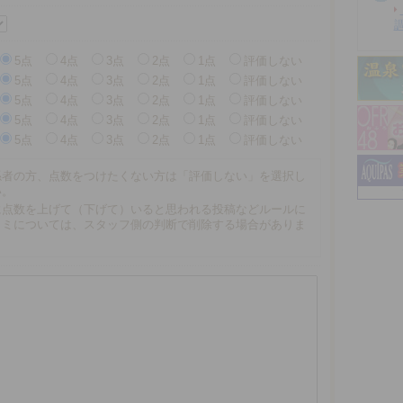
5点
4点
3点
2点
1点
評価しない
5点
4点
3点
2点
1点
評価しない
5点
4点
3点
2点
1点
評価しない
5点
4点
3点
2点
1点
評価しない
5点
4点
3点
2点
1点
評価しない
係者の方、点数をつけたくない方は「評価しない」を選択し
い。
に点数を上げて（下げて）いると思われる投稿などルールに
コミについては、スタッフ側の判断で削除する場合がありま