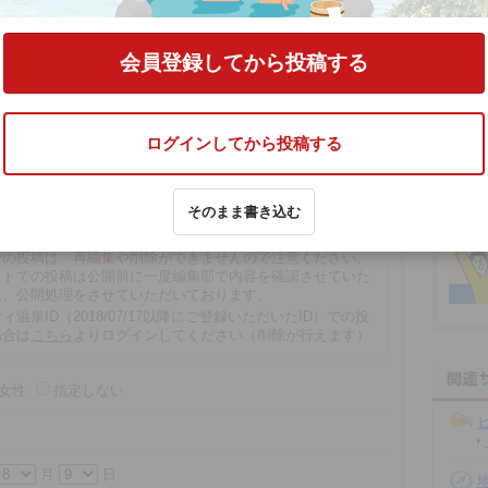
ークラブロッジ」
の口コミをする
会員登録してから投稿する
ログインしてから投稿する
そのまま書き込む
文字以内
の場合、匿名で投稿されます。
での投稿は、再編集や削除ができませんので注意ください。
ストでの投稿は公開前に一度編集部で内容を確認させていた
に、公開処理をさせていただいております。
ィ温泉ID（2018/07/17以降にご登録いただいたID）での投
場合は
こちら
よりログインしてください（削除が行えます）
女性
指定しない
月
日