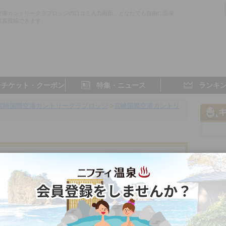
空港カントリークラブロッジの口コミ入力画面。どなたでも自由に温泉
写真投稿できます。
子チケット・クーポン
特集・ニュース
ランキ
宮崎国際空港カントリークラブロッジ
>
宮崎国際空港カントリ
クラブロッジ
宮崎県／宮崎
- 点
- 点