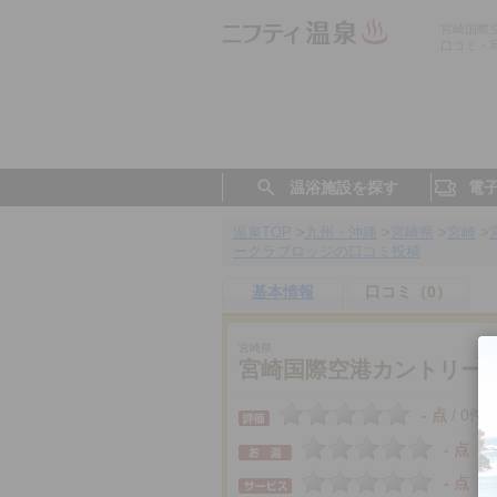
宮崎国際
口コミ・
温浴施設を探す
電
温泉TOP
>
九州・沖縄
>
宮崎県
>
宮崎
>
ークラブロッジの口コミ投稿
基本情報
口コミ（0）
宮崎県
宮崎国際空港カントリー
- 点
0件
/
- 点
- 点