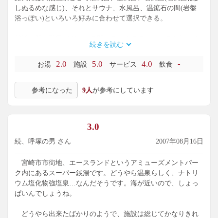
しぬるめな感じ)、それとサウナ、水風呂、温鉱石の間(岩盤
浴っぽい)といろいろ好みに合わせて選択できる。
営業時間が翌日AM2時まで開いているので、いつでも行ける
続きを読む
安心感がある。立地と相まっていつ行っても人が多い印象。
初めて行ったのは日曜の23時頃だったがそれでも10数人は滞
2.0
5.0
4.0
-
お湯
施設
サービス
飲食
在していた。翌日月曜というのになかなかの盛況ぶり。
参考になった
9人
が参考にしています
洗い場は一人当たりのスペースが狭く真後ろの人のシャワー
が背中に当たることも有り。訪問した時の客層によって雰囲
気が左右されるのは、こういうスーパー銭湯にとってはやむ
を得ないといったところでしょうか。混雑に目を瞑れるかど
3.0
うかがポイントかと。
続、呼塚の男 さん
2007年08月16日
あまり温泉っぽい感じはしないですが、自宅から近く遅くま
で開いていて便利ということもあり、ちょくちょく利用して
宮崎市市街地、エースランドというアミューズメントパー
います。
ク内にあるスーパー銭湯です。どうやら温泉らしく、ナトリ
ウム塩化物強塩泉…なんだそうです。海が近いので、しょっ
ぱいんでしょうね。
どうやら出来たばかりのようで、施設は総じてかなりきれ