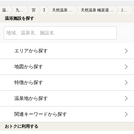
汚かったのはマイナスです。それと、水の温度も少しぬるか
ったような。後は水風呂自体が狭いのが難点でした。
温泉TOP
九州・沖縄
宮崎県
宮崎
天然温泉 極楽湯 宮崎店
天然温泉 極楽湯 宮崎店の口コミ一覧
2ページ目
温浴施設を探す
全体的に設備は悪くないのですが、いかんせん混雑してい
たので、印象としては良い印象でありませんでした。それと
疲れていたというのも、好印象たり得なかった要因でしょう
か。
エリアから探す
地図から探す
特徴から探す
温泉地から探す
関連キーワードから探す
おトクに利用する