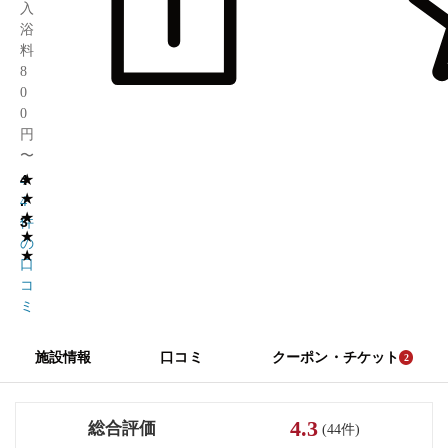
入
浴
料
8
0
0
円
〜
★
4
4
★
.
4
★
3
件
★
の
★
口
コ
ミ
施設情報
口コミ
クーポン・チケット
2
4.3
総合評価
(44件)