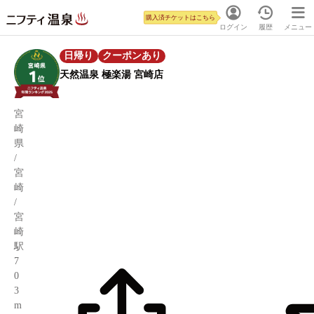
購入済チケットはこちら
ログイン
履歴
メニュー
日帰り
クーポンあり
天然温泉 極楽湯 宮崎店
宮
崎
県
/
宮
崎
/
宮
崎
駅
7
0
3
m