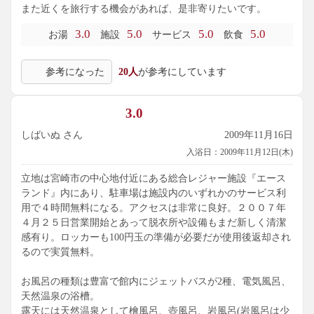
また近くを旅行する機会があれば、是非寄りたいです。
3.0
5.0
5.0
5.0
お湯
施設
サービス
飲食
参考になった
20人
が参考にしています
3.0
しばいぬ さん
2009年11月16日
入浴日：2009年11月12日(木)
立地は宮崎市の中心地付近にある総合レジャー施設『エース
ランド』内にあり、駐車場は施設内のいずれかのサービス利
用で４時間無料になる。アクセスは非常に良好。２００７年
４月２５日営業開始とあって脱衣所や設備もまだ新しく清潔
感有り。ロッカーも100円玉の準備が必要だが使用後返却され
るので実質無料。
お風呂の種類は豊富で館内にジェットバスが2種、電気風呂、
天然温泉の浴槽。
露天には天然温泉として檜風呂、壺風呂、岩風呂(岩風呂は少