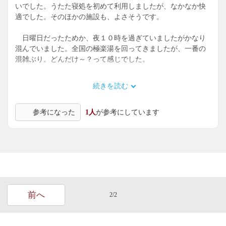
いでした。うたた寝処を初めて利用しましたが、なかなか快
適でした。そのほかの施設も、よさそうです。
日曜日だったためか、夜１０時を過ぎていましたがかなり
混んでいました。全国の極楽湯を回ってきましたが、一番の
混雑ぶり。どんだけ～？って感じでした。
温浴施設は
続きを読む
内風呂：自然の湯(内湯の温泉)、シェイプアップバス、電
参考になった
1人
が参考にしています
気風呂、ジェットバス、タワーサウナ
外風呂：温鉱石の間(浴場の寝ころび処。岩盤浴風)、露天
岩風呂(温泉)、檜風呂(温泉)、壺風呂(温泉)、水風呂
以上のラインナップ。極楽湯としては平均的ですが、サウ
ナが１つしかないのは極楽湯としては少ないです。極楽湯は
サウナ２つが基本なので。
前へ
2/2
水風呂はサウナ室の前にありましたが、露天だったので花
やらが水風呂内に入り込んでしまい、それが浮いていて少し