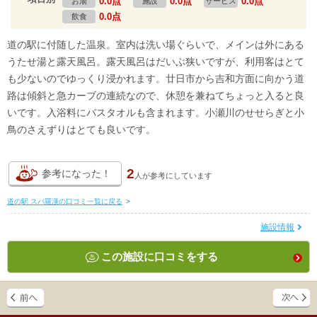
0.0点
0.0点
0.0点
お湯
施設
サービス
0.0点
飲食
道の駅に付随した温泉。室内は洗い場ぐらいで、メインは外にある
うたせ湯と露天風呂。露天風呂はだいぶ狭いですが、利用客はとて
も少ないのでゆっくり浸かれます。廿日市から吉和方面に向かう道
路は傾斜と急カーブの連続なので、休憩を兼ねてちょっと入ると良
いです。入浴料にバスタオルも含まれます。小瀬川のせせらぎと小
鳥のさえずりはとても良いです。
2
参考になった！
人が
参考にしています
道の駅 スパ羅漢の口コミ一覧に戻る
>
施設情報
この施設に口コミをする