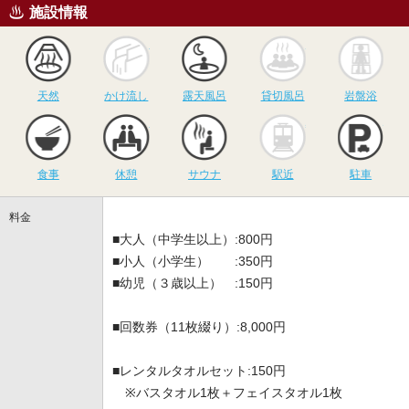
施設情報
天然
かけ流し
露天風呂
貸切風呂
岩
天然
かけ流し
露天風呂
貸切風呂
岩盤浴
食事
休憩
サウナ
駅近
駐
食事
休憩
サウナ
駅近
駐車
料金
■大人（中学生以上）:800円
■小人（小学生） :350円
■幼児（３歳以上） :150円
■回数券（11枚綴り）:8,000円
■レンタルタオルセット:150円
※バスタオル1枚＋フェイスタオル1枚