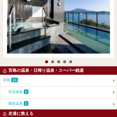
宮島の温泉・日帰り温泉・スーパー銭湯
宮島
16
宮浜温泉
5
潮原温泉
1
友達に教える