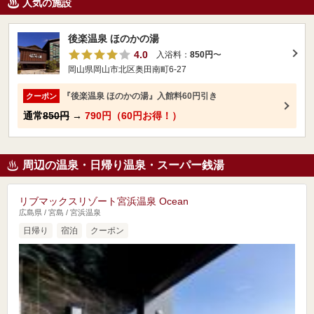
人気の施設
後楽温泉 ほのかの湯
4.0
入浴料：
850円
〜
岡山県岡山市北区奥田南町6-27
『後楽温泉 ほのかの湯』入館料60円引き
クーポン
通常
850円
→
790円（60円お得！）
周辺の温泉・日帰り温泉・スーパー銭湯
リブマックスリゾート宮浜温泉 Ocean
広島県 / 宮島 / 宮浜温泉
日帰り
宿泊
クーポン