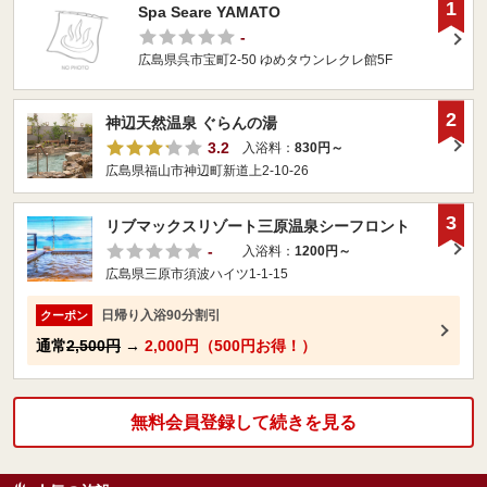
1
Spa Seare YAMATO
-
広島県呉市宝町2-50 ゆめタウンレクレ館5F
2
神辺天然温泉 ぐらんの湯
3.2
入浴料：
830円～
広島県福山市神辺町新道上2-10-26
3
リブマックスリゾート三原温泉シーフロント
-
入浴料：
1200円～
広島県三原市須波ハイツ1-1-15
日帰り入浴90分割引
クーポン
通常
2,500円
→
2,000円（500円お得！）
無料会員登録して続きを見る