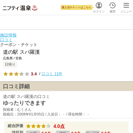
購入済チケットはこちら
ログイン
履歴
メニュー
施設情報
口コミ
クーポン・チケット
道の駅 スパ羅漢
広島県 / 宮島
日帰り
3.4
/
口コミ 11件
口コミ詳細
道の駅 スパ羅漢の口コミ
ゆったりできます
投稿者：むくさん
投稿日：2008年01月05日 / 入浴日： - / 滞在時間： -
総合評価
4.0点
項目別