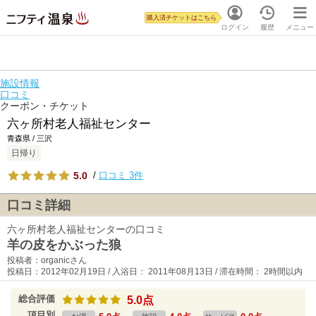
購入済チケットはこちら
ログイン
履歴
メニュー
施設情報
口コミ
クーポン・チケット
六ヶ所村老人福祉センター
青森県 / 三沢
日帰り
5.0
/
口コミ 3件
口コミ詳細
六ヶ所村老人福祉センターの口コミ
羊の皮をかぶった狼
投稿者：organicさん
投稿日：2012年02月19日 / 入浴日： 2011年08月13日 / 滞在時間： 2時間以内
総合評価
5.0点
項目別