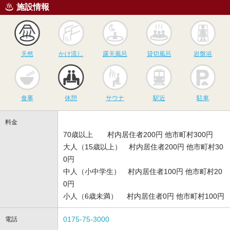
施設情報
天然
かけ流し
露天風呂
貸切風呂
岩
天然
かけ流し
露天風呂
貸切風呂
岩盤浴
食事
休憩
サウナ
駅近
駐
食事
休憩
サウナ
駅近
駐車
料金
70歳以上 村内居住者200円 他市町村300円
大人（15歳以上） 村内居住者200円 他市町村30
0円
中人（小中学生） 村内居住者100円 他市町村20
0円
小人（6歳未満） 村内居住者0円 他市町村100円
0175-75-3000
電話