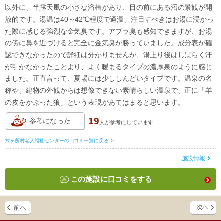
以外に、半露天風の小さな浴槽があり、目の前にある沼の景観が開
放的です。湯温は40～42℃程度で適温、注目すべきはお湯に浸かっ
た際に感じる強烈な金気臭です。アブラ臭も感知できますが、お湯
の傍に鼻を近づけると完全に金気臭が勝っていました。成分表が確
認できなかったので詳細は分かりませんが、湯上り後はしばらく汗
が引かなかったことより、よく暖まるタイプの濃厚泉のように感じ
ました。正直言って、夏場には少ししんどいタイプです。温泉の名
称や、建物の外観からは想像できない素晴らしい温泉で、正に「羊
の皮をかぶった狼」という表現があてはまると思います。
19
参考になった！
人が
参考にしています
六ヶ所村老人福祉センターの口コミ一覧に戻る
>
施設情報
この施設に口コミをする