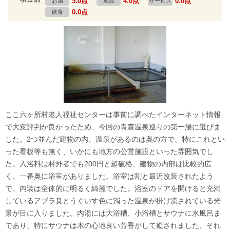
5.0点
4.0点
0.0点
お湯
施設
サービス
0.0点
飲食
ここ六ヶ所村老人福祉センターは事前に調べたインターネット情報
で大変評判が良かったため、今回の青森温泉巡りの第一湯に選びま
した。2つ並んだ建物の内、温泉があるのは奥の方で、特にこれとい
った看板等も無く、いかにも地方の公営施設といった雰囲気でし
た。入浴料は村外者でも200円と超破格、建物の内部は比較的広
く、一番奥に浴室がありました。浴室は割と最近改装されたよう
で、内装は全体的に明るく綺麗でした。浴室のドアを開けると充満
しているアブラ臭とうぐいす色に濁った温泉が掛け流されている光
景が目に入りました。内湯には大浴槽、小浴槽とサウナに水風呂ま
であり、特にサウナは木の心地良い芳香がして癒されました。それ