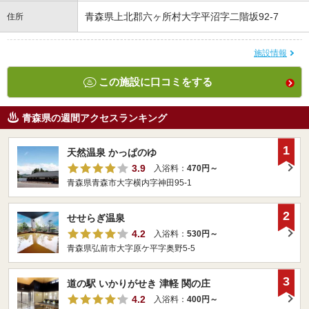
青森県上北郡六ヶ所村大字平沼字二階坂92-7
住所
施設情報
この施設に口コミをする
青森県の週間アクセスランキング
1
天然温泉 かっぱのゆ
3.9
入浴料：
470円～
青森県青森市大字横内字神田95-1
2
せせらぎ温泉
4.2
入浴料：
530円～
青森県弘前市大字原ケ平字奥野5-5
3
道の駅 いかりがせき 津軽 関の庄
4.2
入浴料：
400円～