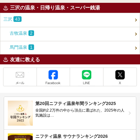
三沢の温泉・日帰り温泉・スーパー銭湯
三沢
43
古牧温泉
2
馬門温泉
1
友達に教える
メール
Facebook
LINE
X
第20回ニフティ温泉年間ランキング2025
全国約2.2万件の中から頂点に選ばれた、2025年の人
気施設は…
ニフティ温泉 サウナランキング2026