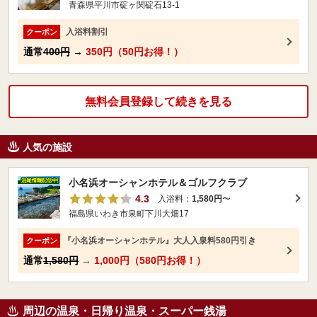
青森県平川市碇ヶ関碇石13-1
入浴料割引
クーポン
通常
400円
→
350円（50円お得！）
無料会員登録して続きを見る
人気の施設
小名浜オーシャンホテル＆ゴルフクラブ
4.3
入浴料：
1,580円
〜
福島県いわき市泉町下川大畑17
『小名浜オーシャンホテル』大人入泉料580円引き
クーポン
通常
1,580円
→
1,000円（580円お得！）
周辺の温泉・日帰り温泉・スーパー銭湯