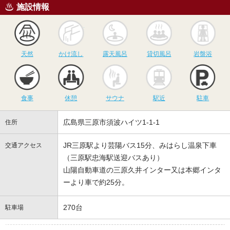
施設情報
天然
かけ流し
露天風呂
貸切風呂
岩
天然
かけ流し
露天風呂
貸切風呂
岩盤浴
食事
休憩
サウナ
駅近
駐
食事
休憩
サウナ
駅近
駐車
広島県三原市須波ハイツ1-1-1
住所
JR三原駅より芸陽バス15分、みはらし温泉下車
交通アクセス
（三原駅忠海駅送迎バスあり）
山陽自動車道の三原久井インター又は本郷インタ
ーより車で約25分。
270台
駐車場