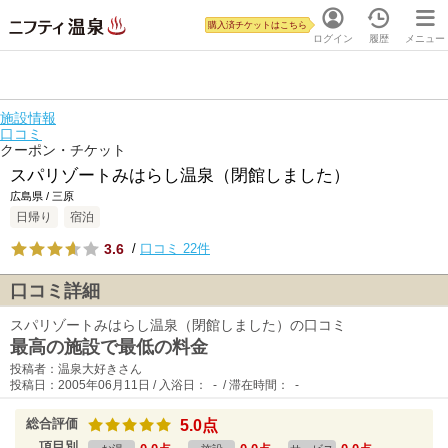
購入済チケットはこちら
ログイン
履歴
メニュー
施設情報
口コミ
クーポン・チケット
スパリゾートみはらし温泉（閉館しました）
広島県 / 三原
日帰り
宿泊
3.6
/
口コミ 22件
口コミ詳細
スパリゾートみはらし温泉（閉館しました）の口コミ
最高の施設で最低の料金
投稿者：温泉大好きさん
投稿日：2005年06月11日 / 入浴日： - / 滞在時間： -
総合評価
5.0点
項目別