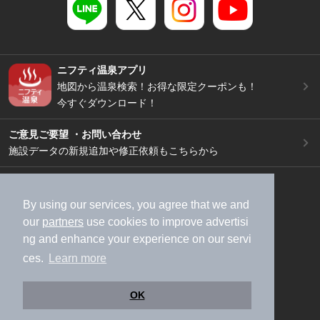
ニフティ温泉アプリ
地図から温泉検索！お得な限定クーポンも！
今すぐダウンロード！
ご意見ご要望 ・お問い合わせ
施設データの新規追加や修正依頼もこちらから
スマートフォン
/
PC
加盟店募集（資料請求）
広告出稿のご案内
By using our services, you agree that we and
our
partners
use cookies to improve advertisi
利用規約
ライフスタイルMEMBERS+規約
ng and enhance your experience on our servi
特定商取引法に基づく表記
ヘルプ
採用情報
ces.
Learn more
運営会社
個人情報保護ポリシー
©NIFTY Lifestyle Co., Ltd.
OK