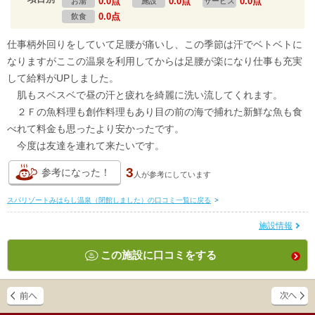
0.0点
0.0点
0.0点
お湯
施設
サービス
0.0点
飲食
仕事柄外回りをしていて足腰が痛いし、この季節は汗でベトベトに
なりますがここの温泉を利用してからは足腰が楽になり仕事も充実
して給料がUPしました。
肌もスベスベで昼の汗と疲れを綺麗に洗い流してくれます。
２Ｆの魚料理も創作料理もあり目の前の海で捕れた新鮮な魚も食
べれて料金も思ったより安かったです。
今度は友達を連れて来たいです。
3
参考になった！
人が
参考にしています
スパリゾートみはらし温泉（閉館しました）の口コミ一覧に戻る
>
施設情報
この施設に口コミをする