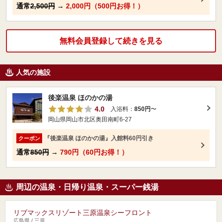
通常
2,500円
→
2,000円（500円お得！）
無料会員登録して続きを見る
人気の施設
後楽温泉 ほのかの湯
4.0
入浴料：
850円
〜
岡山県岡山市北区奥田南町6-27
『後楽温泉 ほのかの湯』入館料60円引き
クーポン
通常
850円
→
790円（60円お得！）
周辺の温泉・日帰り温泉・スーパー銭湯
リブマックスリゾート三原温泉シーフロント
広島県 / 三原