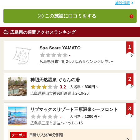
施設情報
この施設に口コミをする
広島県の週間アクセスランキング
1
Spa Seare YAMATO
-
広島県呉市宝町2-50 ゆめタウンレクレ館5F
2
神辺天然温泉 ぐらんの湯
3.2
入浴料：
830円～
広島県福山市神辺町新道上2-10-26
3
リブマックスリゾート三原温泉シーフロント
-
入浴料：
1200円～
広島県三原市須波ハイツ1-1-15
日帰り入浴90分割引
クーポン