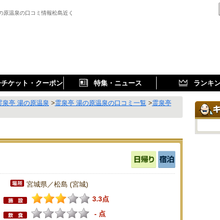
湯の原温泉の口コミ情報松島近く
子チケット・クーポン
特集・ニュース
ランキ
霊泉亭 湯の原温泉
>
霊泉亭 湯の原温泉の口コミ一覧
>
霊泉亭
宮城県／松島 (宮城)
3.3点
- 点