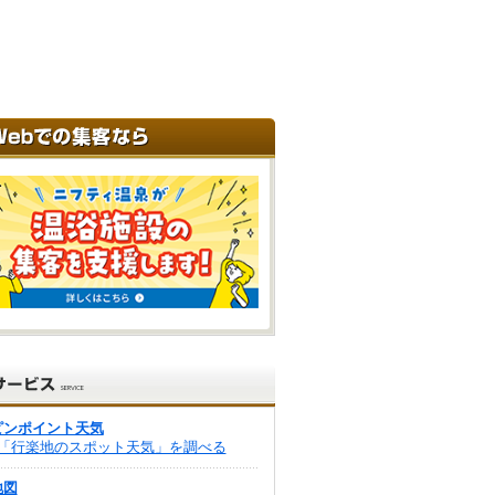
ピンポイント天気
「行楽地のスポット天気」を調べる
地図