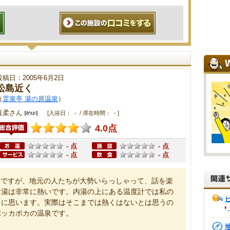
投稿日：2005年6月2日
松島近く
（
霊泉亭 湯の原温泉
）
直柔さん
[入浴日： - / 滞在時間： - ]
4.0点
- 点
- 点
- 点
- 点
うですが、地元の人たちが大勢いらっしゃって、話を楽
お湯は非常に熱いです。内湯の上にある温度計では私の
うに思います。実際はそこまでは熱くはないとは思うの
ポッカポカの温泉です。