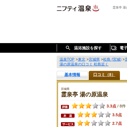
霊泉亭 
温浴施設を探す
電
温泉TOP
>
東北
>
宮城県
>
松島 (宮城)
>
湯の原温泉の口コミ 松島近く
基本情報
口コミ（8）
宮城県
霊泉亭 湯の原温泉
3.3点
8件
/
3.5点
2.7点