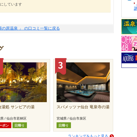
にしています
 湯の原温泉 」 の口コミ一覧に戻る
グ
台湯処 サンピアの湯
スパメッツァ仙台 竜泉寺の湯
県 / 仙台市若林区
宮城県 / 仙台市泉区
ーポン
日帰り
日帰り
ランキングをもっと見る