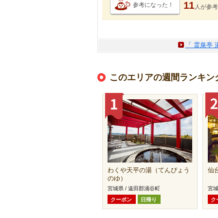
11
参考になった！
人が
参考
「 霊泉亭
このエリアの週間ランキン
わくや天平の湯（てんぴょう
仙
のゆ）
宮城県 / 遠田郡涌谷町
宮城
クーポン
日帰り
ク