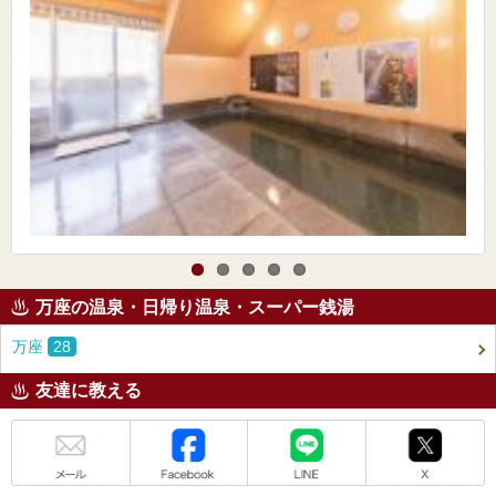
万座の温泉・日帰り温泉・スーパー銭湯
万座
28
友達に教える
メール
Facebook
LINE
X