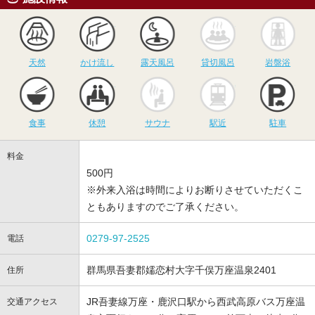
天然
かけ流し
露天風呂
貸切風呂
岩
天然
かけ流し
露天風呂
貸切風呂
岩盤浴
食事
休憩
サウナ
駅近
駐
食事
休憩
サウナ
駅近
駐車
料金
500円
※外来入浴は時間によりお断りさせていただくこ
ともありますのでご了承ください。
0279-97-2525
電話
群馬県吾妻郡嬬恋村大字千俣万座温泉2401
住所
JR吾妻線万座・鹿沢口駅から西武高原バス万座温
交通アクセス