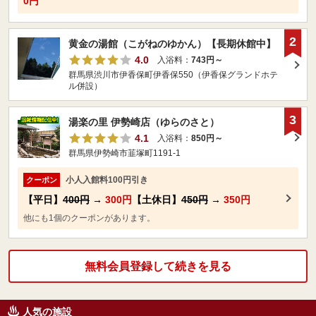
0円
2
黄金の湯館（こがねのゆかん）【長期休館中】
4.0
入浴料：
743円～
群馬県渋川市伊香保町伊香保550（伊香保グランドホテ
ル併設）
3
湯楽の里 伊勢崎店（ゆらのさと）
4.1
入浴料：
850円～
群馬県伊勢崎市韮塚町1191-1
小人入館料100円引き
クーポン
【平日】
400円
→
300円
【土休日】
450円
→
350円
他にも1個のクーポンがあります。
無料会員登録して続きを見る
人気の施設