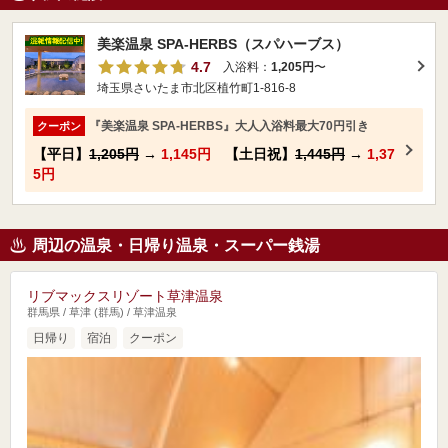
美楽温泉 SPA-HERBS（スパハーブス）
4.7
入浴料：
1,205円
〜
埼玉県さいたま市北区植竹町1-816-8
『美楽温泉 SPA-HERBS』大人入浴料最大70円引き
クーポン
【平日】
1,205円
→
1,145円
【土日祝】
1,445円
→
1,37
5円
周辺の温泉・日帰り温泉・スーパー銭湯
リブマックスリゾート草津温泉
群馬県 / 草津 (群馬) / 草津温泉
日帰り
宿泊
クーポン