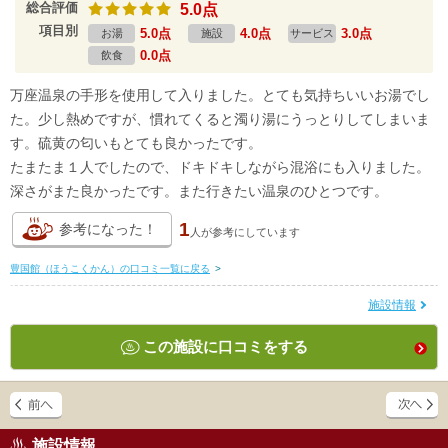
総合評価
5.0点
項目別
5.0点
4.0点
3.0点
お湯
施設
サービス
0.0点
飲食
万座温泉の手形を使用して入りました。とても気持ちいいお湯でし
た。少し熱めですが、慣れてくると濁り湯にうっとりしてしまいま
す。硫黄の匂いもとても良かったです。
たまたま１人でしたので、ドキドキしながら混浴にも入りました。
深さがまた良かったです。また行きたい温泉のひとつです。
1
参考になった！
人が
参考にしています
豊国館（ほうこくかん）の口コミ一覧に戻る
>
施設情報
この施設に口コミをする
施設情報