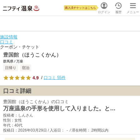
購入済チケットはこちら
ログイン
履歴
メニュー
施設情報
口コミ
クーポン・チケット
豊国館（ほうこくかん）
群馬県 / 万座
日帰り
宿泊
4.9
/
口コミ 55件
口コミ詳細
豊国館（ほうこくかん）の口コミ
万座温泉の手形を使用して入りました。と…
投稿者：しんさん
性別：女性
年代：40代
投稿日：2026年03月29日 / 入浴日： - / 滞在時間： 2時間以内