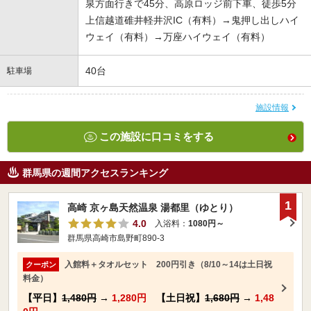
泉方面行きで45分、高原ロッジ前下車、徒歩5分
上信越道碓井軽井沢IC（有料）→鬼押し出しハイ
ウェイ（有料）→万座ハイウェイ（有料）
40台
駐車場
施設情報
この施設に口コミをする
群馬県の週間アクセスランキング
1
高崎 京ヶ島天然温泉 湯都里（ゆとり）
4.0
入浴料：
1080円～
群馬県高崎市島野町890-3
入館料＋タオルセット 200円引き（8/10～14は土日祝
クーポン
料金）
【平日】
1,480円
→
1,280円
【土日祝】
1,680円
→
1,48