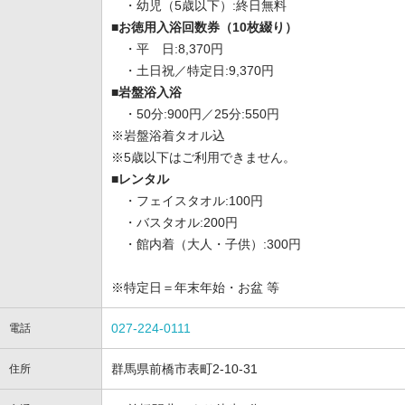
・幼児（5歳以下）:終日無料
■お徳用入浴回数券（10枚綴り）
・平 日:8,370円
・土日祝／特定日:9,370円
■岩盤浴入浴
・50分:900円／25分:550円
※岩盤浴着タオル込
※5歳以下はご利用できません。
■レンタル
・フェイスタオル:100円
・バスタオル:200円
・館内着（大人・子供）:300円
※特定日＝年末年始・お盆 等
027-224-0111
電話
群馬県前橋市表町2-10-31
住所