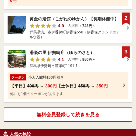
0円
2
黄金の湯館（こがねのゆかん）【長期休館中】
4.0
入浴料：
743円～
群馬県渋川市伊香保町伊香保550（伊香保グランドホテ
ル併設）
3
湯楽の里 伊勢崎店（ゆらのさと）
4.1
入浴料：
850円～
群馬県伊勢崎市韮塚町1191-1
小人入館料100円引き
クーポン
【平日】
400円
→
300円
【土休日】
450円
→
350円
他にも1個のクーポンがあります。
無料会員登録して続きを見る
人気の施設