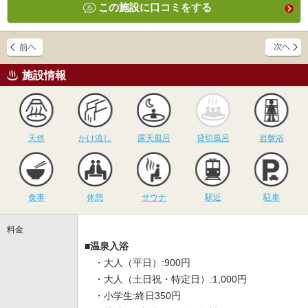
この施設に口コミをする
施設情報
天然
かけ流し
露天風呂
貸切風呂
岩
天然
かけ流し
露天風呂
貸切風呂
岩盤浴
食事
休憩
サウナ
駅近
駐
食事
休憩
サウナ
駅近
駐車
料金
■温泉入浴
・大人（平日）:900円
・大人（土日祝・特定日）:1,000円
・小学生:終日350円