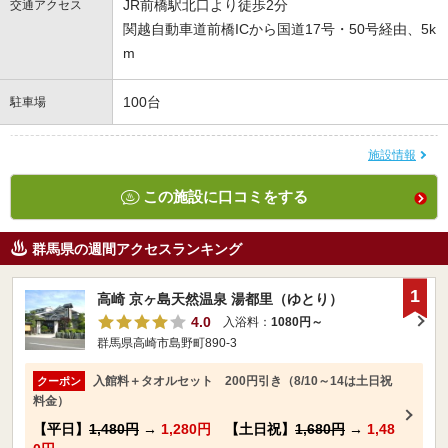
JR前橋駅北口より徒歩2分
交通アクセス
関越自動車道前橋ICから国道17号・50号経由、5k
m
100台
駐車場
施設情報
この施設に口コミをする
群馬県の週間アクセスランキング
1
高崎 京ヶ島天然温泉 湯都里（ゆとり）
4.0
入浴料：
1080円～
群馬県高崎市島野町890-3
入館料＋タオルセット 200円引き（8/10～14は土日祝
クーポン
料金）
【平日】
1,480円
→
1,280円
【土日祝】
1,680円
→
1,48