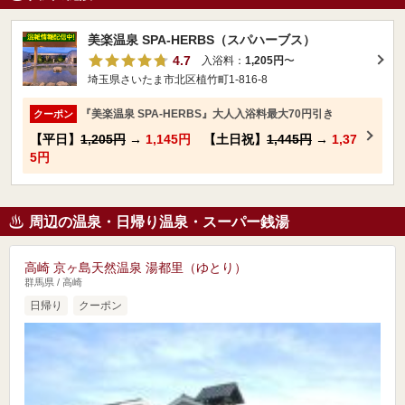
美楽温泉 SPA-HERBS（スパハーブス）
4.7
入浴料：
1,205円
〜
埼玉県さいたま市北区植竹町1-816-8
『美楽温泉 SPA-HERBS』大人入浴料最大70円引き
クーポン
【平日】
1,205円
→
1,145円
【土日祝】
1,445円
→
1,37
5円
周辺の温泉・日帰り温泉・スーパー銭湯
高崎 京ヶ島天然温泉 湯都里（ゆとり）
群馬県 / 高崎
日帰り
クーポン