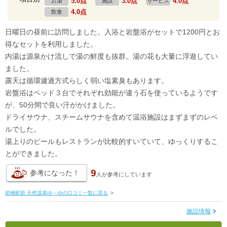
5.0点
3.0点
4.0点
お湯
施設
サービス
4.0点
飲食
日曜日の昼前に訪問しました。入浴と岩盤浴がセットで1200円とお
得なセットを利用しました。
内湯は源泉かけ流しで湯の鮮度も抜群。湯の花も大量に浮遊してい
ました。
露天は循環濾過方式らしく弱い塩素臭もあります。
岩盤浴はベッド３台でそれぞれ効能が違う石を使っているようです
が、50分間で良い汗がかけました。
ドライサウナ、スチームサウナを含めて温浴施設はまずまずのレベ
ルでした。
湯上りのビールもレストランが比較的すいていて、ゆっくりするこ
とができました。
9
参考になった！
人が
参考にしています
前橋駅前 天然温泉ゆ～ゆの口コミ一覧に戻る
>
施設情報