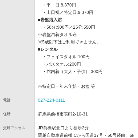
・平 日:8,370円
・土日祝／特定日:9,370円
■岩盤浴入浴
・50分:900円／25分:550円
※岩盤浴着タオル込
※5歳以下はご利用できません。
■レンタル
・フェイスタオル:100円
・バスタオル:200円
・館内着（大人・子供）:300円
※特定日＝年末年始・お盆 等
027-224-0111
電話
群馬県前橋市表町2-10-31
住所
JR前橋駅北口より徒歩2分
交通アクセス
関越自動車道前橋ICから国道17号・50号経由、5k