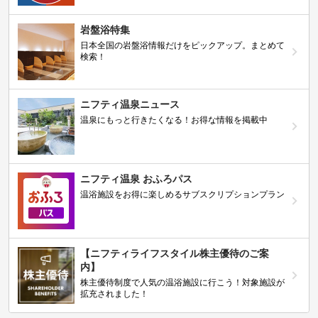
岩盤浴特集
日本全国の岩盤浴情報だけをピックアップ。まとめて
検索！
ニフティ温泉ニュース
温泉にもっと行きたくなる！お得な情報を掲載中
ニフティ温泉 おふろパス
温浴施設をお得に楽しめるサブスクリプションプラン
【ニフティライフスタイル株主優待のご案
内】
株主優待制度で人気の温浴施設に行こう！対象施設が
拡充されました！