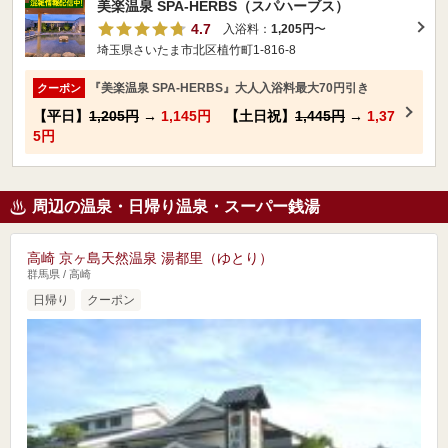
美楽温泉 SPA-HERBS（スパハーブス）
4.7
入浴料：
1,205円
〜
埼玉県さいたま市北区植竹町1-816-8
『美楽温泉 SPA-HERBS』大人入浴料最大70円引き
クーポン
【平日】
1,205円
→
1,145円
【土日祝】
1,445円
→
1,37
5円
周辺の温泉・日帰り温泉・スーパー銭湯
高崎 京ヶ島天然温泉 湯都里（ゆとり）
群馬県 / 高崎
日帰り
クーポン