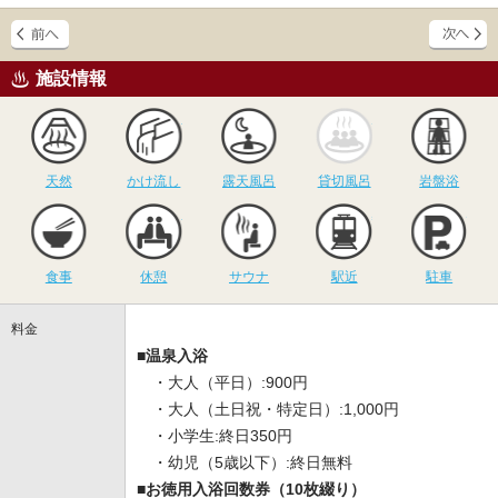
施設情報
天然
かけ流し
露天風呂
貸切風呂
岩
天然
かけ流し
露天風呂
貸切風呂
岩盤浴
食事
休憩
サウナ
駅近
駐
食事
休憩
サウナ
駅近
駐車
料金
■温泉入浴
・大人（平日）:900円
・大人（土日祝・特定日）:1,000円
・小学生:終日350円
・幼児（5歳以下）:終日無料
■お徳用入浴回数券（10枚綴り）