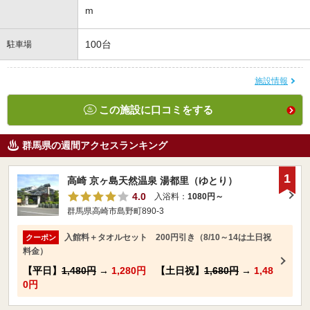
m
100台
駐車場
施設情報
この施設に口コミをする
群馬県の週間アクセスランキング
1
高崎 京ヶ島天然温泉 湯都里（ゆとり）
4.0
入浴料：
1080円～
群馬県高崎市島野町890-3
入館料＋タオルセット 200円引き（8/10～14は土日祝
クーポン
料金）
【平日】
1,480円
→
1,280円
【土日祝】
1,680円
→
1,48
0円