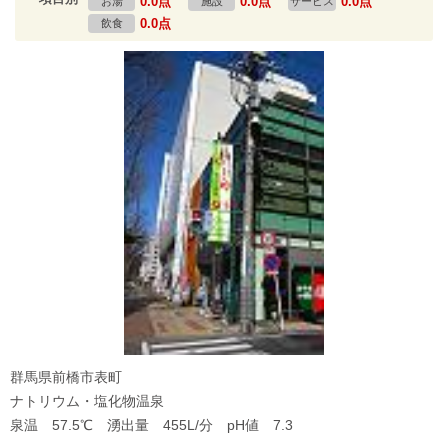
0.0点
0.0点
0.0点
お湯
施設
サービス
0.0点
飲食
群馬県前橋市表町
ナトリウム・塩化物温泉
泉温 57.5℃ 湧出量 455L/分 pH値 7.3