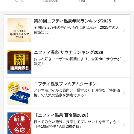
第20回ニフティ温泉年間ランキング2025
全国約2.2万件の中から頂点に選ばれた、2025年の人
気施設は…
ニフティ温泉 サウナランキング2026
おふろ好きユーザーの投票により、全国No.1サウナが
決定！
ニフティ温泉プレミアムクーポン
ノジマモバイル会員向け 通常よりもお得な「特別価
格」で人気の温泉を満喫できる！
【ニフティ温泉 百名湯2026】
行ってみたい施設に投票してプレゼントを当てよう！
（全10回開催 / 合計260名様）