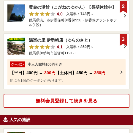
2
黄金の湯館（こがねのゆかん）【長期休館中】
4.0
入浴料：
743円～
群馬県渋川市伊香保町伊香保550（伊香保グランドホテ
ル併設）
3
湯楽の里 伊勢崎店（ゆらのさと）
4.1
入浴料：
850円～
群馬県伊勢崎市韮塚町1191-1
小人入館料100円引き
クーポン
【平日】
400円
→
300円
【土休日】
450円
→
350円
他にも1個のクーポンがあります。
無料会員登録して続きを見る
人気の施設