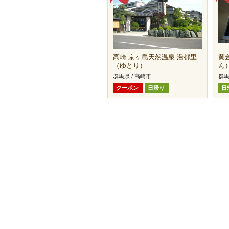
高崎 京ヶ島天然温泉 湯都里
黄
（ゆとり）
ん
群馬県 / 高崎市
群馬
クーポン
日帰り
日