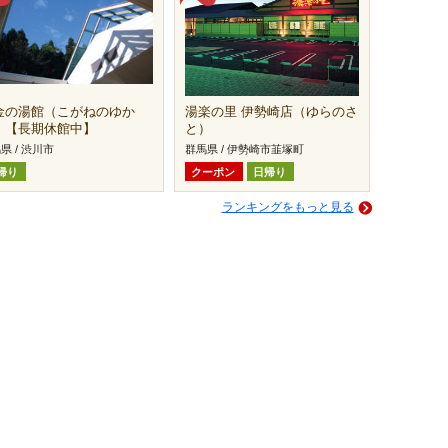
金の湯館（こがねのゆか
湯楽の里 伊勢崎店（ゆらのさ
）【長期休館中】
と）
県 / 渋川市
群馬県 / 伊勢崎市韮塚町
帰り
クーポン
日帰り
ランキングをもっと見る