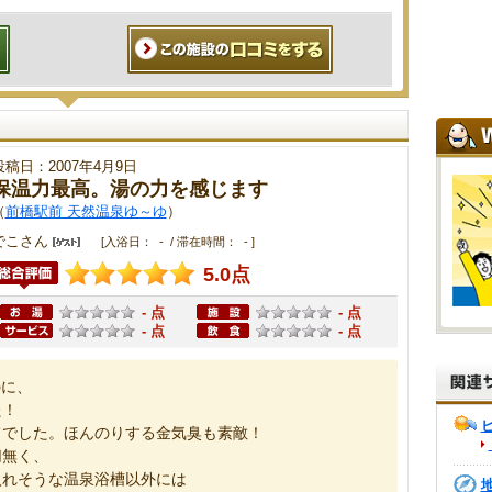
投稿日：2007年4月9日
保温力最高。湯の力を感じます
（
前橋駅前 天然温泉ゆ～ゆ
）
でこさん
[入浴日： - / 滞在時間： - ]
5.0点
- 点
- 点
- 点
- 点
のに、
た！
てでした。ほんのりする金気臭も素敵！
切無く、
入れそうな温泉浴槽以外には