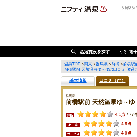
前橋駅前
温浴施設を探す
電
温泉TOP
>
関東
>
群馬県
>
前橋
>
前橋駅
前橋駅前 天然温泉ゆ～ゆの口コミ 保温
基本情報
口コミ（77）
群馬県
前橋駅前 天然温泉ゆ～ゆ
4.1点
77
/
4.5点
4.0点