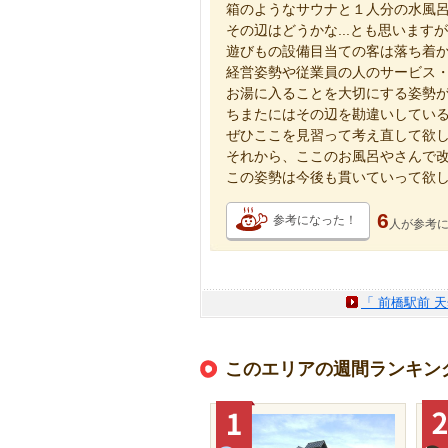
箱のようなサウナと１人分の水風
その辺はどうかな...とも思いま
遊びもの設備目当ての客は落ち着
経営姿勢や従業員の人のサービス
お湯に入ることを大切にする姿勢
ちまたにはその辺を勘違いしてい
ぜひここを見習って考え直して欲
それから、ここのお風呂やさんで
この姿勢は今後も貫いていって欲
6
参考になった！
人が
参考
「 前橋駅前 
このエリアの週間ランキン