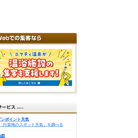
ピンポイント天気
「行楽地のスポット天気」を調べる
地図