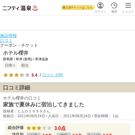
購入済チケットはこちら
ログイン
履歴
メニュー
施設情報
口コミ
クーポン・チケット
ホテル櫻井
群馬県 / 草津 (群馬) / 草津温泉
日帰り
宿泊
3.4
/
口コミ 10件
口コミ詳細
ホテル櫻井の口コミ
家族で夏休みに宿泊してきました
投稿者：ヒムロ１９９９さん
投稿日：2011年09月24日 / 入浴日： 2011年08月24日 / 滞在時間： 1泊
総合評価
3.0点
項目別