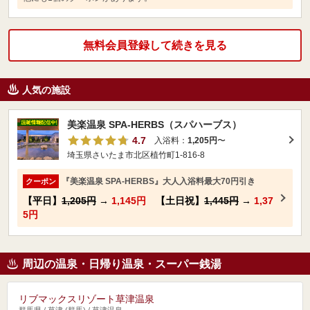
無料会員登録して続きを見る
人気の施設
美楽温泉 SPA-HERBS（スパハーブス）
4.7
入浴料：
1,205円
〜
埼玉県さいたま市北区植竹町1-816-8
『美楽温泉 SPA-HERBS』大人入浴料最大70円引き
クーポン
【平日】
1,205円
→
1,145円
【土日祝】
1,445円
→
1,37
5円
周辺の温泉・日帰り温泉・スーパー銭湯
リブマックスリゾート草津温泉