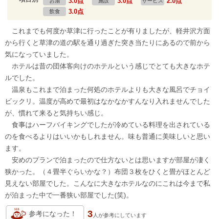
3.0点
3.0点
2.0点
お湯
施設
サービス
3.0点
飲食
これまでも何度か草津に行ったことが有りましたが、軽井沢方面
から行くと草津の道の駅を通り過ぎた突き当たりにあるので前から
気になっていました。
ホテルは昔の団体客向けのホテルという感じでとても大きなホテ
ルでした。
温泉もこれまで泊まった何処のホテルよりも大きな風呂でチョイ
ビックリ。温度が高めで最初はなかなかすんなり入れませんでした
が、慣れて来ると気持ちい感じ。
食事はハーフバイキングでしたが冷めている料理を出されている
のを食べるよりはいいかもしれません。味も普通に美味しいと思い
ます。
安めのプランで泊まったので仕方ないとは思いますが部屋が凄く
狭かった。（４畳半ぐらいかな？）布団３枚をひくと畳がほとんど
見えない部屋でした。こんなに大きなホテルなのにこれは今まで私
が泊まった中で一番狭い部屋でした(笑)。
3
参考になった！
人が
参考にしています