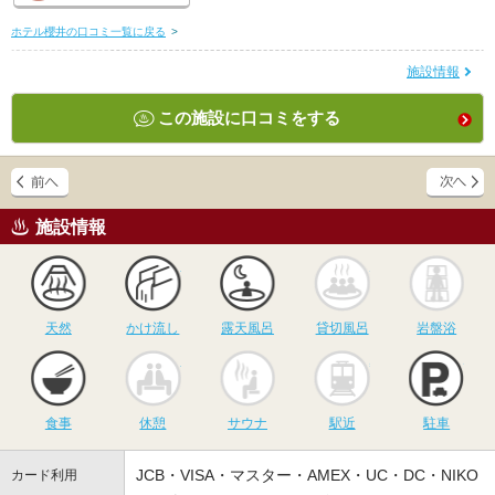
ホテル櫻井の口コミ一覧に戻る
>
施設情報
この施設に口コミをする
施設情報
天然
かけ流し
露天風呂
貸切風呂
岩
天然
かけ流し
露天風呂
貸切風呂
岩盤浴
食事
休憩
サウナ
駅近
駐
食事
休憩
サウナ
駅近
駐車
JCB・VISA・マスター・AMEX・UC・DC・NIKO
カード利用