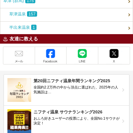
草津 (群馬)
175
草津温泉
157
半出来温泉
1
友達に教える
メール
Facebook
LINE
X
第20回ニフティ温泉年間ランキング2025
全国約2.2万件の中から頂点に選ばれた、2025年の人
気施設は…
ニフティ温泉 サウナランキング2026
おふろ好きユーザーの投票により、全国No.1サウナが
決定！