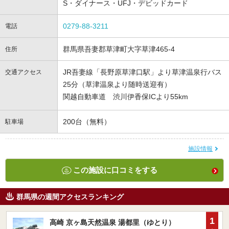
S・ダイナース・UFJ・デビッドカード
0279-88-3211
電話
群馬県吾妻郡草津町大字草津465-4
住所
JR吾妻線「長野原草津口駅」より草津温泉行バス
交通アクセス
25分（草津温泉より随時送迎有）
関越自動車道 渋川伊香保ICより55km
200台（無料）
駐車場
施設情報
この施設に口コミをする
群馬県の週間アクセスランキング
1
高崎 京ヶ島天然温泉 湯都里（ゆとり）