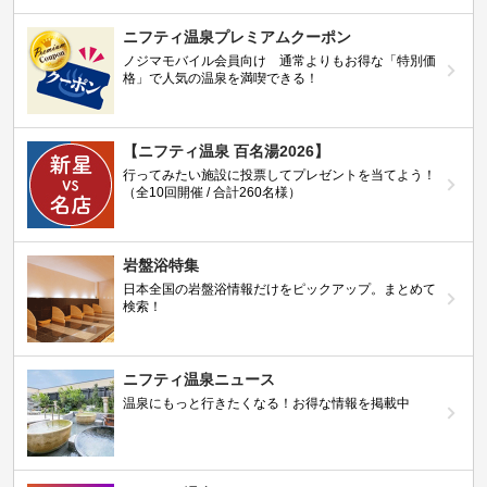
ニフティ温泉プレミアムクーポン
ノジマモバイル会員向け 通常よりもお得な「特別価
格」で人気の温泉を満喫できる！
【ニフティ温泉 百名湯2026】
行ってみたい施設に投票してプレゼントを当てよう！
（全10回開催 / 合計260名様）
岩盤浴特集
日本全国の岩盤浴情報だけをピックアップ。まとめて
検索！
ニフティ温泉ニュース
温泉にもっと行きたくなる！お得な情報を掲載中