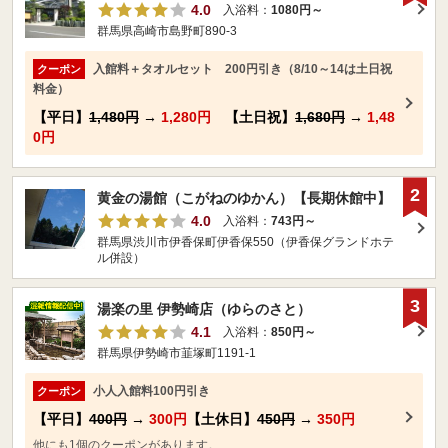
4.0
入浴料：
1080円～
群馬県高崎市島野町890-3
入館料＋タオルセット 200円引き（8/10～14は土日祝
クーポン
料金）
【平日】
1,480円
→
1,280円
【土日祝】
1,680円
→
1,48
0円
2
黄金の湯館（こがねのゆかん）【長期休館中】
4.0
入浴料：
743円～
群馬県渋川市伊香保町伊香保550（伊香保グランドホテ
ル併設）
3
湯楽の里 伊勢崎店（ゆらのさと）
4.1
入浴料：
850円～
群馬県伊勢崎市韮塚町1191-1
小人入館料100円引き
クーポン
【平日】
400円
→
300円
【土休日】
450円
→
350円
他にも1個のクーポンがあります。