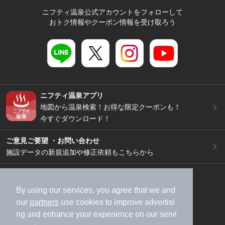
ニフティ温泉公式アカウントをフォローして
おトク情報やクーポン情報を受け取ろう
ニフティ温泉アプリ
地図から温泉検索！お得な限定クーポンも！
今すぐダウンロード！
ご意見ご要望 ・お問い合わせ
施設データの新規追加や修正依頼もこちらから
スマートフォン
/
PC
加盟店募集（資料請求）
広告出稿のご案内
By using our services, you agree that we and
our
partners
use cookies to improve advertisi
利用規約
ライフスタイルMEMBERS+規約
ng and enhance your experience on our servi
特定商取引法に基づく表記
ヘルプ
採用情報