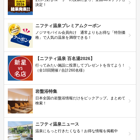
決定！
ニフティ温泉プレミアムクーポン
ノジマモバイル会員向け 通常よりもお得な「特別価
格」で人気の温泉を満喫できる！
【ニフティ温泉 百名湯2026】
行ってみたい施設に投票してプレゼントを当てよう！
（全10回開催 / 合計260名様）
岩盤浴特集
日本全国の岩盤浴情報だけをピックアップ。まとめて
検索！
ニフティ温泉ニュース
温泉にもっと行きたくなる！お得な情報を掲載中