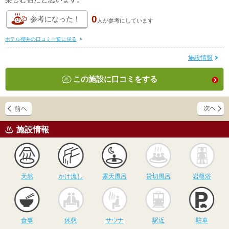
0
参考になった！
人が
参考にしています
ホテル櫻井の口コミ一覧に戻る
>
施設情報
この施設に口コミをする
施設情報
天然
かけ流し
露天風呂
貸切風呂
岩
天然
かけ流し
露天風呂
貸切風呂
岩盤浴
食事
休憩
サウナ
駅近
駐
食事
休憩
サウナ
駅近
駐車