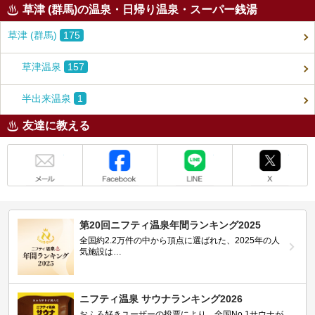
草津 (群馬)の温泉・日帰り温泉・スーパー銭湯
草津 (群馬)
175
草津温泉
157
半出来温泉
1
友達に教える
メール
Facebook
LINE
X
第20回ニフティ温泉年間ランキング2025
全国約2.2万件の中から頂点に選ばれた、2025年の人
気施設は…
ニフティ温泉 サウナランキング2026
おふろ好きユーザーの投票により、全国No.1サウナが