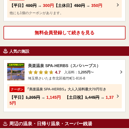
【平日】
400円
→
300円
【土休日】
450円
→
350円
他にも1個のクーポンがあります。
無料会員登録して続きを見る
人気の施設
美楽温泉 SPA-HERBS（スパハーブス）
4.7
入浴料：
1,205円
〜
埼玉県さいたま市北区植竹町1-816-8
『美楽温泉 SPA-HERBS』大人入浴料最大70円引き
クーポン
【平日】
1,205円
→
1,145円
【土日祝】
1,445円
→
1,37
5円
周辺の温泉・日帰り温泉・スーパー銭湯