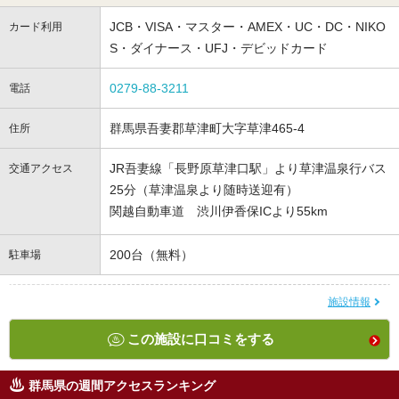
JCB・VISA・マスター・AMEX・UC・DC・NIKO
カード利用
S・ダイナース・UFJ・デビッドカード
0279-88-3211
電話
群馬県吾妻郡草津町大字草津465-4
住所
JR吾妻線「長野原草津口駅」より草津温泉行バス
交通アクセス
25分（草津温泉より随時送迎有）
関越自動車道 渋川伊香保ICより55km
200台（無料）
駐車場
施設情報
この施設に口コミをする
群馬県の週間アクセスランキング