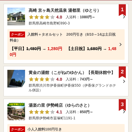
1
高崎 京ヶ島天然温泉 湯都里（ゆとり）
4.0
入浴料：
1080円～
群馬県高崎市島野町890-3
入館料＋タオルセット 200円引き（8/10～14は土日祝
クーポン
料金）
【平日】
1,480円
→
1,280円
【土日祝】
1,680円
→
1,48
0円
2
黄金の湯館（こがねのゆかん）【長期休館中】
4.0
入浴料：
743円～
群馬県渋川市伊香保町伊香保550（伊香保グランドホテ
ル併設）
3
湯楽の里 伊勢崎店（ゆらのさと）
4.1
入浴料：
850円～
群馬県伊勢崎市韮塚町1191-1
小人入館料100円引き
クーポン