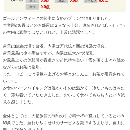
0.0点
0.0点
0.0点
お湯
施設
サービス
0.0点
飲食
ゴールデンウィークの後半に安めのプランで泊まりました。
本客殿の8畳ほどのお部屋は２人なら十分。改装されたばかり（？）
の室内は豪華ではないけれど、非常に清潔でした。
露天は白旗の湯で白濁、内湯は万代鉱と西の河原の混合。
露天風呂は少々手狭ですが、内湯は広大かつ清潔。
お風呂上りの休憩所が畳敷きで超気持ち良い！雪を頂く山々を眺め
ながらのお茶は格別。
また、ロビーには湯気を上げるお芋とおしんこ、お茶が用意されて
います。
夕食のハーフバイキングは温かいものは温かく、冷たいものは冷た
く、落ち着いていただきました。おいしく食べてもらおうという誠
意を感じました。
全体としては、大箱旅館の制約の中で精一杯の努力しているという
印象でした。至れり尽くせりのサービスを期待するよりは、自由に
楽しむ宿だと思います。