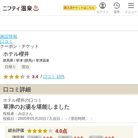
購入済チケットはこちら
ログイン
履歴
メニュー
施設情報
口コミ
クーポン・チケット
ホテル櫻井
群馬県 / 草津 (群馬) / 草津温泉
日帰り
宿泊
3.4
/
口コミ 10件
口コミ詳細
ホテル櫻井の口コミ
草津のお湯を堪能しました
投稿者：みほさん
投稿日：2005年05月20日 / 入浴日： - / 滞在時間： -
総合評価
4.0点
項目別