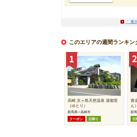
「 煮
このエリアの週間ランキン
高崎 京ヶ島天然温泉 湯都里
黄
（ゆとり）
ん
群馬県 / 高崎市
群馬
クーポン
日帰り
日