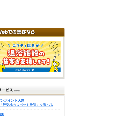
ピンポイント天気
「行楽地のスポット天気」を調べる
地図