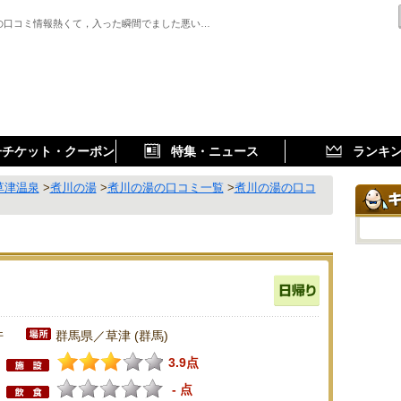
の口コミ情報熱くて，入った瞬間でました悪い…
子チケット・クーポン
特集・ニュース
ランキ
草津温泉
>
煮川の湯
>
煮川の湯の口コミ一覧
>
煮川の湯の口コ
件
群馬県／草津 (群馬)
3.9点
- 点