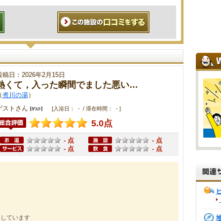
投稿日：2026年2月15日
熱くて，入った瞬間でました悪い…
（
煮川の湯
）
ゲストさん
[入浴日： - / 滞在時間： - ]
5.0点
- 点
- 点
- 点
- 点
にしています