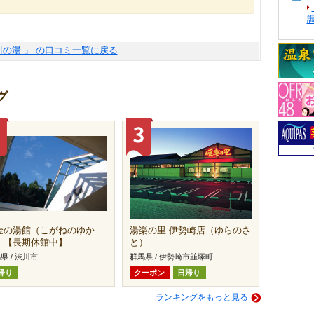
川の湯 」 の口コミ一覧に戻る
グ
金の湯館（こがねのゆか
湯楽の里 伊勢崎店（ゆらのさ
）【長期休館中】
と）
県 / 渋川市
群馬県 / 伊勢崎市韮塚町
帰り
クーポン
日帰り
ランキングをもっと見る