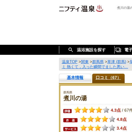
煮川の湯
温浴施設を探す
電
温泉TOP
>
関東
>
群馬県
>
草津 (群馬)
>
ミ 熱くて，入った瞬間でました悪い…
基本情報
口コミ（67）
群馬県
煮川の湯
4.3点
67
/
4.8点
3.4点