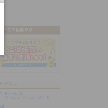
ピンポイント天気
「行楽地のスポット天気」を調べる
地図