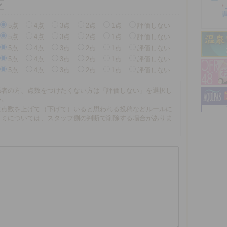
5点
4点
3点
2点
1点
評価しない
5点
4点
3点
2点
1点
評価しない
5点
4点
3点
2点
1点
評価しない
5点
4点
3点
2点
1点
評価しない
5点
4点
3点
2点
1点
評価しない
係者の方、点数をつけたくない方は「評価しない」を選択し
い。
に点数を上げて（下げて）いると思われる投稿などルールに
コミについては、スタッフ側の判断で削除する場合がありま