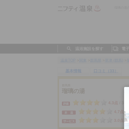
瑠璃の湯
温浴施設を探す
電
温泉TOP
>
関東
>
群馬県
>
草津 (群馬)
>
基本情報
口コミ（33）
群馬県
瑠璃の湯
4.3点
33
/
4.7点
3.0点