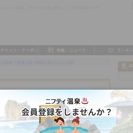
の口コミ入力画面。どなたでも自由に温泉口コミ・写真投稿できます。
子チケット・クーポン
特集・ニュース
ランキ
草津温泉
>
瑠璃の湯
>
瑠璃の湯の口コミ投稿
件
群馬県／草津 (群馬)
3.4点
- 点