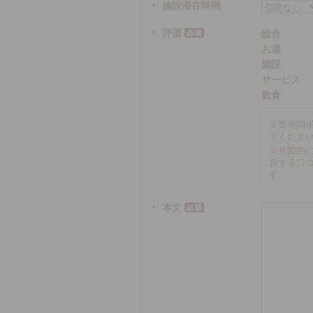
施設滞在時間
評価
総合
お湯
施設
サービス
飲食
※
業界関
てくださ
※
意図的
反する口
す。
本文