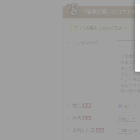
「瑠璃の湯」
の口コミを
口コミ内容をご入力ください
ニックネーム
※
全角16
※
未入力
※ゲスト
また、ゲ
だいた後
※
新ニフテ
稿を行う
性別
男性
年代
入浴した日
年