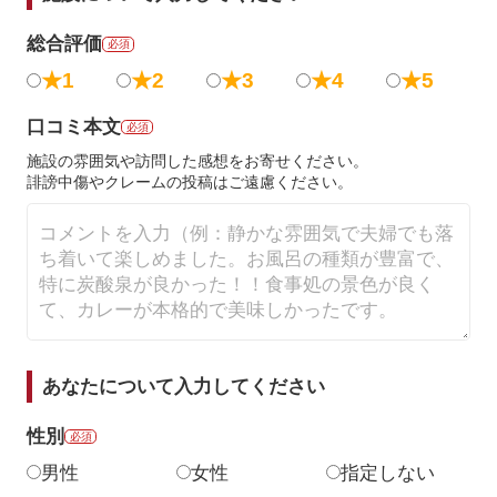
総合評価
必須
★1
★2
★3
★4
★5
口コミ本文
必須
施設の雰囲気や訪問した感想をお寄せください。
誹謗中傷やクレームの投稿はご遠慮ください。
あなたについて入力してください
性別
必須
男性
女性
指定しない