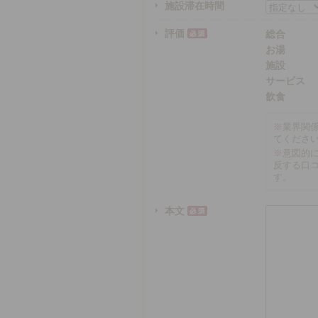
施設滞在時間
評価
総合
お湯
施設
サービス
飲食
※
業界関
てくださ
※
意図的
反する口
す。
本文