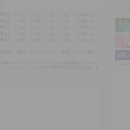
5点
4点
3点
2点
1点
評価しない
5点
4点
3点
2点
1点
評価しない
5点
4点
3点
2点
1点
評価しない
5点
4点
3点
2点
1点
評価しない
5点
4点
3点
2点
1点
評価しない
係者の方、点数をつけたくない方は「評価しない」を選択し
い。
に点数を上げて（下げて）いると思われる投稿などルールに
コミについては、スタッフ側の判断で削除する場合がありま