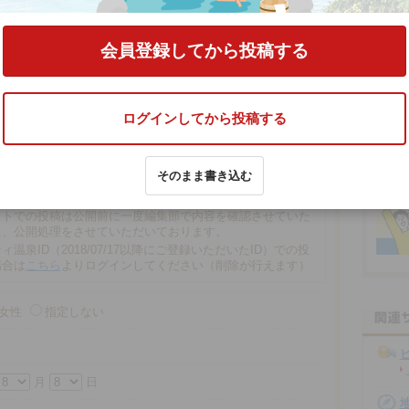
をする
会員登録してから投稿する
ログインしてから投稿する
文字以内
そのまま書き込む
の場合、匿名で投稿されます。
での投稿は、再編集や削除ができませんので注意ください。
ストでの投稿は公開前に一度編集部で内容を確認させていた
に、公開処理をさせていただいております。
ィ温泉ID（2018/07/17以降にご登録いただいたID）での投
場合は
こちら
よりログインしてください（削除が行えます）
女性
指定しない
月
日