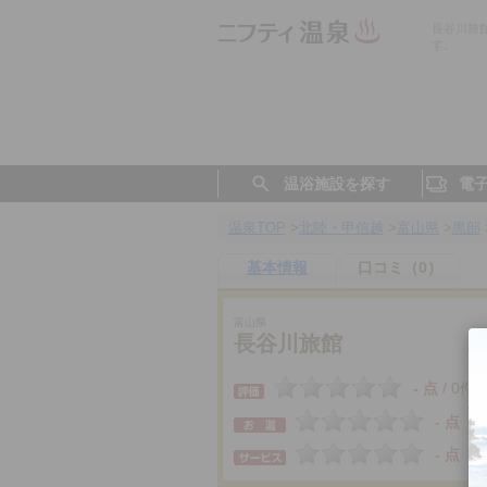
長谷川旅
す。
温浴施設を探す
電
温泉TOP
>
北陸・甲信越
>
富山県
>
黒部
基本情報
口コミ（0）
富山県
長谷川旅館
- 点
0件
/
- 点
- 点