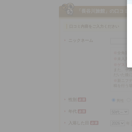
「長谷川旅館」
の口コミ
口コミ内容をご入力ください
ニックネーム
※
全角16
※
未入力
※ゲスト
また、ゲ
だいた後
※
新ニフテ
稿を行う
性別
男性
年代
入浴した日
年