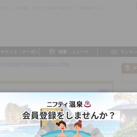
館の口コミ入力画面。どなたでも自由に温泉口コミ・写真投稿できま
子チケット・クーポン
特集・ニュース
ランキ
>
長谷川旅館
>
長谷川旅館の口コミ投稿
富山県／黒部
- 点
- 点