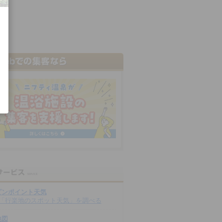
ピンポイント天気
「行楽地のスポット天気」を調べる
地図