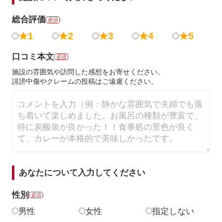
総合評価
必須
★1
★2
★3
★4
★5
口コミ本文
必須
施設の雰囲気や訪問した感想をお寄せください。
誹謗中傷やクレームの投稿はご遠慮ください。
あなたについて入力してください
性別
必須
男性
女性
指定しない