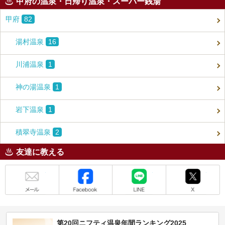
甲府の温泉・日帰り温泉・スーパー銭湯
甲府
82
湯村温泉
16
川浦温泉
1
神の湯温泉
1
岩下温泉
1
積翠寺温泉
2
友達に教える
メール
Facebook
LINE
X
第20回ニフティ温泉年間ランキング2025