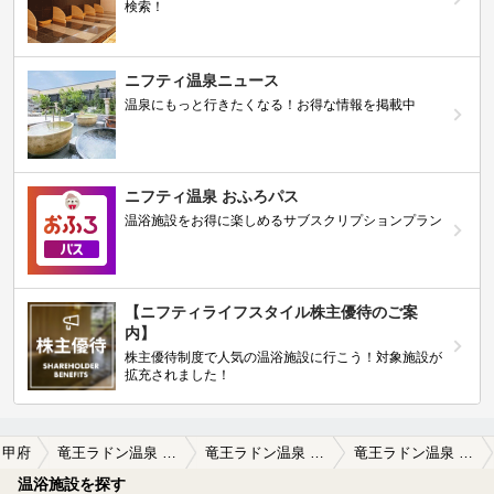
検索！
ニフティ温泉ニュース
温泉にもっと行きたくなる！お得な情報を掲載中
ニフティ温泉 おふろパス
温浴施設をお得に楽しめるサブスクリプションプラン
【ニフティライフスタイル株主優待のご案
内】
株主優待制度で人気の温浴施設に行こう！対象施設が
拡充されました！
甲府
竜王ラドン温泉 湯～とぴあ
竜王ラドン温泉 湯～とぴあの口コミ一覧
竜王ラドン温泉 湯～とぴあの口コミ 2度目の利用です。午前中に利用しま…
温浴施設を探す