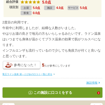
総合評価
5.0点
項目別
5.0点
4.0点
5.0点
お湯
施設
サービス
0.0点
飲食
2度目の利用です。
午前中に利用しましたが、結構な人数がいました。
やはりお湯の良さで地元の方もいらしゃるみたいです。ラドン温泉
はいつまでも身体が温かくてプラス温泉の効果で肌がツルスベにな
ります。
インフルエンザも流行っているので少しでも免疫力が付くと良いな
と思っています。
5
参考になった！
人が
参考にしています
竜王ラドン温泉 湯～とぴあの口コミ一覧に戻る
>
施設情報
この施設に口コミをする