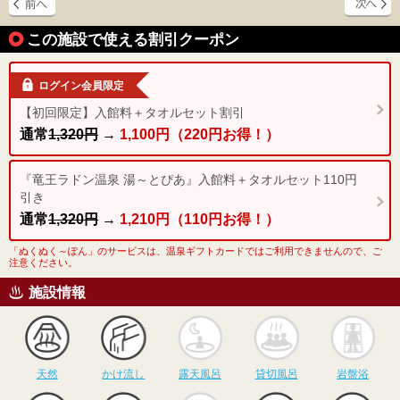
この施設で使える割引クーポン
ログイン会員限定
【初回限定】入館料＋タオルセット割引
通常
1,320円
→
1,100円（220円お得！）
『竜王ラドン温泉 湯～とぴあ』入館料＋タオルセット110円
引き
通常
1,320円
→
1,210円（110円お得！）
「ぬくぬく～ぽん」のサービスは、温泉ギフトカードではご利用できませんので、ご
注意ください。
施設情報
天然
かけ流し
露天風呂
貸切風呂
岩
天然
かけ流し
露天風呂
貸切風呂
岩盤浴
食事
休憩
サウナ
駅近
駐