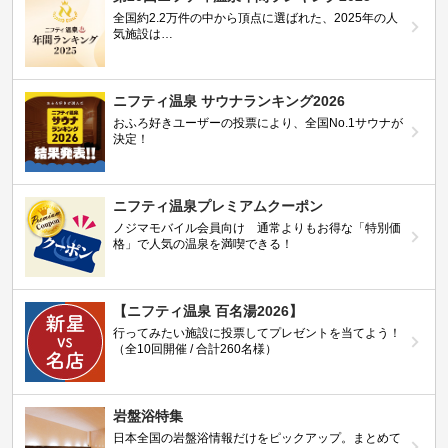
全国約2.2万件の中から頂点に選ばれた、2025年の人
気施設は…
ニフティ温泉 サウナランキング2026
おふろ好きユーザーの投票により、全国No.1サウナが
決定！
ニフティ温泉プレミアムクーポン
ノジマモバイル会員向け 通常よりもお得な「特別価
格」で人気の温泉を満喫できる！
【ニフティ温泉 百名湯2026】
行ってみたい施設に投票してプレゼントを当てよう！
（全10回開催 / 合計260名様）
岩盤浴特集
日本全国の岩盤浴情報だけをピックアップ。まとめて