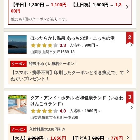
【平日】
1,300円
→
1,100円
【土日祝】
1,500円
→
1,3
00円
他にも1個のクーポンがあります。
2
ほったらかし温泉 あっちの湯・こっちの湯
3.8
入浴料：
900円～
山梨県山梨市矢坪1669-18
特製手ぬぐい無料クーポン！
クーポン
【スマホ・携帯不可】印刷したクーポンと引き換えで、て
ぬぐいプレゼント！
3
クア・アンド・ホテル 石和健康ランド（いさわ
けんこうランド）
4.0
入浴料：
1980円～
山梨県笛吹市石和町松本868
入館料最大330円引き
クーポン
【大人】
1,980円
→
1,650円
【子ども】
990円
→
770円