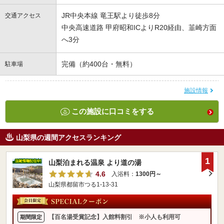
JR中央本線 竜王駅より徒歩8分
交通アクセス
中央高速道路 甲府昭和ICよりR20経由、韮崎方面
へ3分
完備（約400台・無料）
駐車場
施設情報
この施設に口コミをする
山梨県の週間アクセスランキング
1
山梨泊まれる温泉 より道の湯
4.6
入浴料：
1300円～
山梨県都留市つる1-13-31
【百名湯受賞記念】入館料割引 ※小人も利用可
期間限定