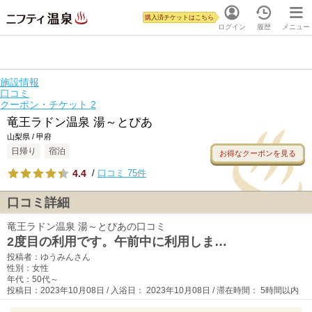
購入済チケットはこちら
ログイン
履歴
メニュー
施設情報
口コミ
クーポン・チケット
2
竜王ラドン温泉 湯～とぴあ
山梨県 / 甲府
日帰り
宿泊
お得なクーポンを見る
4.4
/
口コミ 75件
口コミ詳細
竜王ラドン温泉 湯～とぴあの口コミ
2度目の利用です。午前中に利用しま…
投稿者：ゆうみんさん
性別：女性
年代：50代～
投稿日：2023年10月08日 / 入浴日： 2023年10月08日 / 滞在時間： 5時間以内