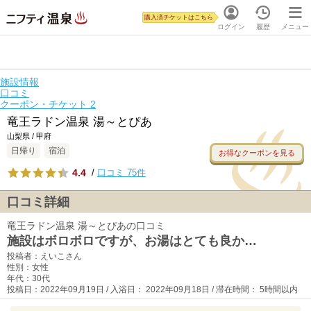
購入済チケットはこちら
ログイン
履歴
メニュー
施設情報
口コミ
クーポン・チケット
2
竜王ラドン温泉 湯～とぴあ
山梨県 / 甲府
日帰り
宿泊
お得なクーポンを見る
4.4
/
口コミ 75件
口コミ詳細
竜王ラドン温泉 湯～とぴあの口コミ
施設はボロボロですが、お湯はとても良か…
投稿者：えいこさん
性別：女性
年代：30代
投稿日：2022年09月19日 / 入浴日： 2022年09月18日 / 滞在時間： 5時間以内