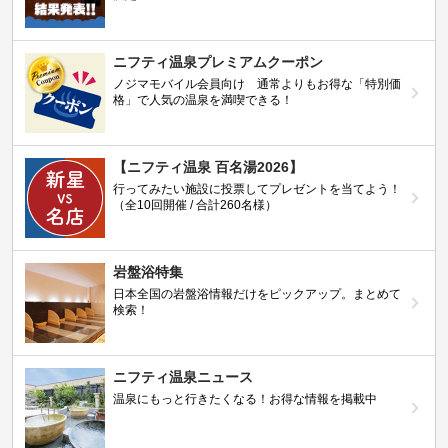
ニフティ温泉プレミアムクーポン
ノジマモバイル会員向け 通常よりもお得な「特別価
格」で人気の温泉を満喫できる！
【ニフティ温泉 百名湯2026】
行ってみたい施設に投票してプレゼントを当てよう！
（全10回開催 / 合計260名様）
岩盤浴特集
日本全国の岩盤浴情報だけをピックアップ。まとめて
検索！
ニフティ温泉ニュース
温泉にもっと行きたくなる！お得な情報を掲載中