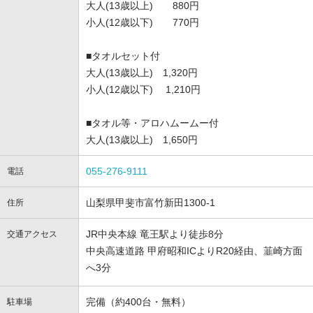
大人(13歳以上) 880円
小人(12歳以下) 770円
■タオルセット付
大人(13歳以上) 1,320円
小人(12歳以下) 1,210円
■タオル等・アロハムームー付
大人(13歳以上) 1,650円
055-276-9111
電話
山梨県甲斐市富竹新田1300-1
住所
JR中央本線 竜王駅より徒歩8分
交通アクセス
中央高速道路 甲府昭和ICよりR20経由、韮崎方面
へ3分
完備（約400台・無料）
駐車場