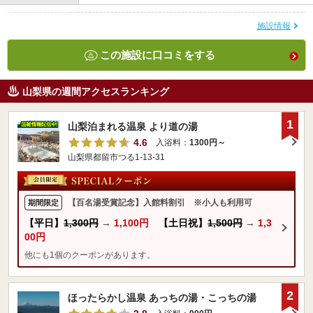
施設情報
この施設に口コミをする
山梨県の週間アクセスランキング
1
山梨泊まれる温泉 より道の湯
4.6
入浴料：
1300円～
山梨県都留市つる1-13-31
【百名湯受賞記念】入館料割引 ※小人も利用可
期間限定
【平日】
1,300円
→
1,100円
【土日祝】
1,500円
→
1,3
00円
他にも1個のクーポンがあります。
2
ほったらかし温泉 あっちの湯・こっちの湯