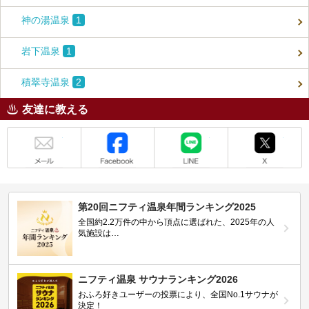
神の湯温泉
1
岩下温泉
1
積翠寺温泉
2
友達に教える
メール
Facebook
LINE
X
第20回ニフティ温泉年間ランキング2025
全国約2.2万件の中から頂点に選ばれた、2025年の人
気施設は…
ニフティ温泉 サウナランキング2026
おふろ好きユーザーの投票により、全国No.1サウナが
決定！