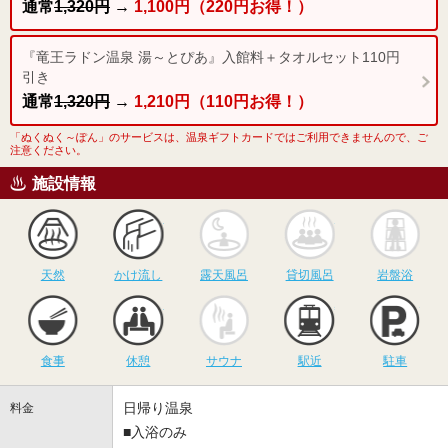
通常
1,320円
→
1,100円（220円お得！）
『竜王ラドン温泉 湯～とぴあ』入館料＋タオルセット110円
引き
通常
1,320円
→
1,210円（110円お得！）
「ぬくぬく～ぽん」のサービスは、温泉ギフトカードではご利用できませんので、ご
注意ください。
施設情報
天然
かけ流し
露天風呂
貸切風呂
岩
天然
かけ流し
露天風呂
貸切風呂
岩盤浴
食事
休憩
サウナ
駅近
駐
食事
休憩
サウナ
駅近
駐車
日帰り温泉
料金
■入浴のみ