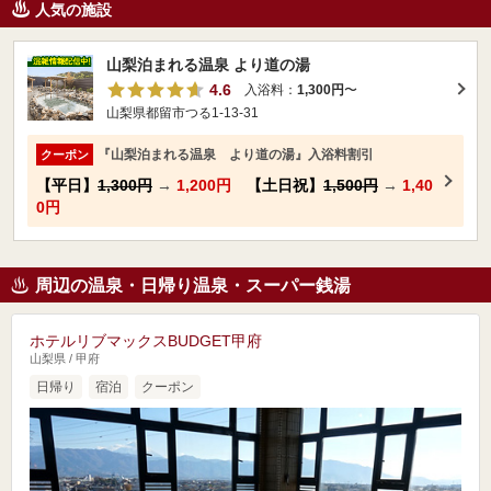
人気の施設
山梨泊まれる温泉 より道の湯
4.6
入浴料：
1,300円
〜
山梨県都留市つる1-13-31
『山梨泊まれる温泉 より道の湯』入浴料割引
クーポン
【平日】
1,300円
→
1,200円
【土日祝】
1,500円
→
1,40
0円
周辺の温泉・日帰り温泉・スーパー銭湯
ホテルリブマックスBUDGET甲府
山梨県 / 甲府
日帰り
宿泊
クーポン