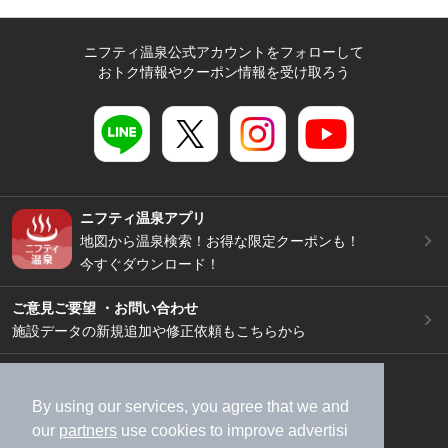
ニフティ温泉公式アカウントをフォローして
おトク情報やクーポン情報を受け取ろう
ニフティ温泉アプリ
地図から温泉検索！お得な限定クーポンも！
今すぐダウンロード！
ご意見ご要望 ・お問い合わせ
施設データの新規追加や修正依頼もこちらから
スマートフォン
/
PC
加盟店募集（資料請求）
広告出稿のご案内
By using our services, you agree that we and
our
partners
use cookies to improve advertisi
利用規約
ライフスタイルMEMBERS+規約