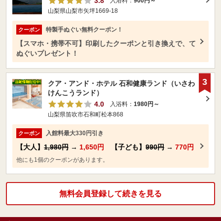
3.8
入浴料：
900円～
山梨県山梨市矢坪1669-18
特製手ぬぐい無料クーポン！
クーポン
【スマホ・携帯不可】印刷したクーポンと引き換えで、て
ぬぐいプレゼント！
3
クア・アンド・ホテル 石和健康ランド（いさわ
けんこうランド）
4.0
入浴料：
1980円～
山梨県笛吹市石和町松本868
入館料最大330円引き
クーポン
【大人】
1,980円
→
1,650円
【子ども】
990円
→
770円
他にも1個のクーポンがあります。
無料会員登録して続きを見る