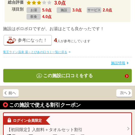
総合評価
3.0点
項目別
5.0点
3.0点
2.0点
お湯
施設
サービス
4.0点
飲食
施設はボロボロですが、お湯はとても良かったです！
4
参考になった！
人が
参考にしています
竜王ラドン温泉 湯～とぴあの口コミ一覧に戻る
>
施設情報
この施設に口コミをする
この施設で使える割引クーポン
ログイン会員限定
【初回限定】入館料＋タオルセット割引