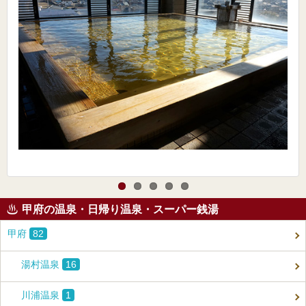
甲府の温泉・日帰り温泉・スーパー銭湯
甲府
82
湯村温泉
16
川浦温泉
1