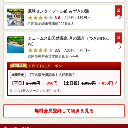
2
尼崎センタープール前 みずきの湯
3.6
入浴料：
880円～
兵庫県尼崎市蓬川町295番地3
3
ジェームス山天然温泉 月の湯舟（つきのゆふ
ね）
3.5
入浴料：
570円～
兵庫県神戸市垂水区青山台7-4-46
【百名湯受賞記念】入館料割引
期間限定
【平日】
1,000円
→
850円
【土日祝】
1,030円
→
850円
他にも1個のクーポンがあります。
無料会員登録して続きを見る