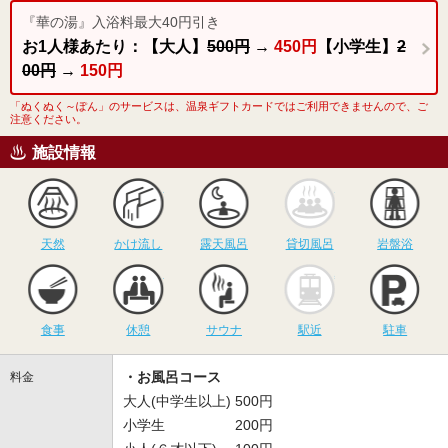
『華の湯』入浴料最大40円引き
お1人様あたり：【大人】
500円
→
450円
【小学生】
2
00円
→
150円
「ぬくぬく～ぽん」のサービスは、温泉ギフトカードではご利用できませんので、ご
注意ください。
施設情報
天然
かけ流し
露天風呂
貸切風呂
岩
天然
かけ流し
露天風呂
貸切風呂
岩盤浴
食事
休憩
サウナ
駅近
駐
食事
休憩
サウナ
駅近
駐車
・お風呂コース
料金
大人(中学生以上) 500円
小学生 200円