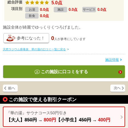
総合評価
5.0点
項目別
0.0点
0.0点
0.0点
お湯
施設
サービス
0.0点
飲食
施設全体が綺麗でゆっくりくつろげました。
0
参考になった！
人が
参考にしています
天然ラジウム療養泉 華の湯の口コミ一覧に戻る
>
施設情報
この施設に口コミをする
この施設で使える割引クーポン
『華の湯』サウナコース50円引き
【大人】
850円
→
800円
【小学生】
450円
→
400円