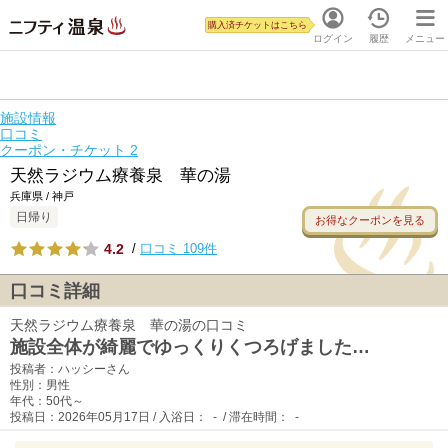
購入済チケットはこちら
ログイン
履歴
メニュー
施設情報
口コミ
クーポン・チケット
2
天然ラジウム療養泉 華の湯
兵庫県 / 神戸
日帰り
お得なクーポンを見る
4.2
/
口コミ 109件
口コミ詳細
天然ラジウム療養泉 華の湯の口コミ
施設全体が綺麗でゆっくりくつろげました…
投稿者：ハッシーさん
性別：男性
年代：50代～
投稿日：2026年05月17日 / 入浴日： - / 滞在時間： -