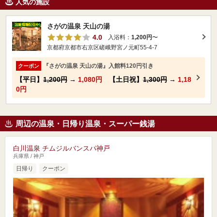
人気の施設
さがの温泉 天山の湯
4.0
入浴料：
1,200円
〜
京都府京都市右京区嵯峨野宮ノ元町55-4-7
『さがの温泉 天山の湯』入館料120円引き
クーポン
【平日】
1,200円
→
1,080円
【土日祝】
1,300円
→
1,18
0円
周辺の温泉・日帰り温泉・スーパー銭湯
白川温泉 チムジルバンスパ神戸
兵庫県 / 神戸
日帰り
クーポン