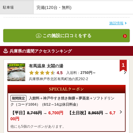
完備(120台・無料)
駐車場
施設情報
この施設に口コミをする
兵庫県の週間アクセスランキング
1
有馬温泉 太閤の湯
4.5
入浴料：
2750円～
兵庫県神戸市北区有馬町池の尻292-2
入館料＋神戸牛すき焼き御膳＋夢蒸楽＋ソフトドリン
期間限定
ク（コード1004）（8/12～14は休日料金）
【平日】
8,745円
→
6,700円
【土日祝】
8,965円
→
6,7
00円
他にも5個のクーポンがあります。