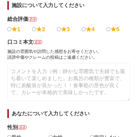
施設について入力してください
総合評価
必須
★1
★2
★3
★4
★5
口コミ本文
必須
施設の雰囲気や訪問した感想をお寄せください。
誹謗中傷やクレームの投稿はご遠慮ください。
あなたについて入力してください
性別
必須