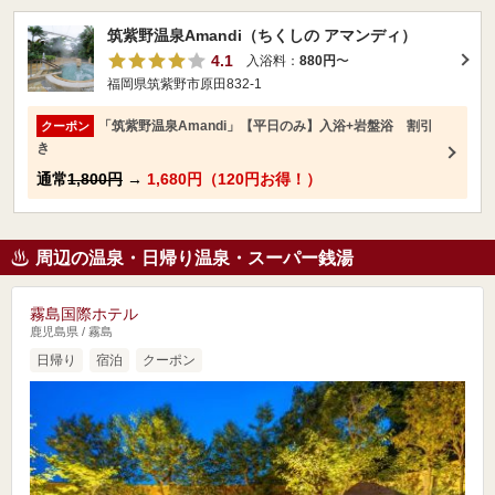
筑紫野温泉Amandi（ちくしの アマンディ）
4.1
入浴料：
880円
〜
福岡県筑紫野市原田832-1
「筑紫野温泉Amandi」【平日のみ】入浴+岩盤浴 割引
クーポン
き
通常
1,800円
→
1,680円（120円お得！）
周辺の温泉・日帰り温泉・スーパー銭湯
霧島国際ホテル
鹿児島県 / 霧島
日帰り
宿泊
クーポン