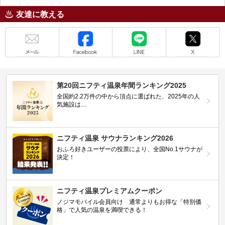
友達に教える
メール
Facebook
LINE
X
第20回ニフティ温泉年間ランキング2025
全国約2.2万件の中から頂点に選ばれた、2025年の人
気施設は…
ニフティ温泉 サウナランキング2026
おふろ好きユーザーの投票により、全国No.1サウナが
決定！
ニフティ温泉プレミアムクーポン
ノジマモバイル会員向け 通常よりもお得な「特別価
格」で人気の温泉を満喫できる！