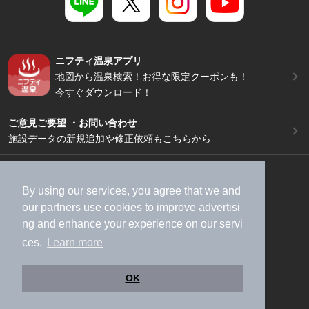
ニフティ温泉アプリ
地図から温泉検索！お得な限定クーポンも！
今すぐダウンロード！
ご意見ご要望 ・お問い合わせ
施設データの新規追加や修正依頼もこちらから
スマートフォン
/
PC
加盟店募集（資料請求）
広告出稿のご案内
By using our services, you agree that we and
our
partners
use cookies to improve advertisi
利用規約
ライフスタイルMEMBERS+規約
ng and enhance your experience on our servi
特定商取引法に基づく表記
ヘルプ
採用情報
ces.
Learn more
運営会社
個人情報保護ポリシー
©NIFTY Lifestyle Co., Ltd.
OK