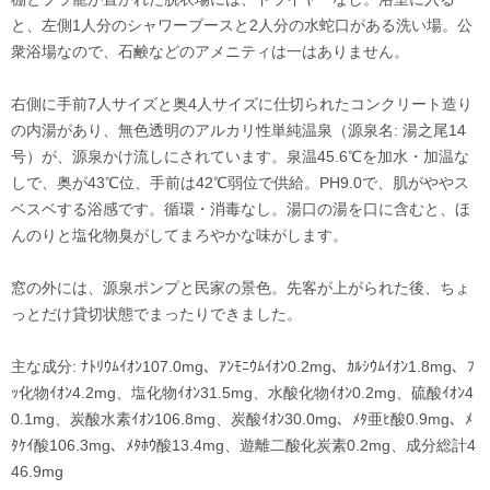
と、左側1人分のシャワーブースと2人分の水蛇口がある洗い場。公
衆浴場なので、石鹸などのアメニティは一はありません。
右側に手前7人サイズと奥4人サイズに仕切られたコンクリート造り
の内湯があり、無色透明のアルカリ性単純温泉（源泉名: 湯之尾14
号）が、源泉かけ流しにされています。泉温45.6℃を加水・加温な
しで、奥が43℃位、手前は42℃弱位で供給。PH9.0で、肌がややス
ベスベする浴感です。循環・消毒なし。湯口の湯を口に含むと、ほ
んのりと塩化物臭がしてまろやかな味がします。
窓の外には、源泉ポンプと民家の景色。先客が上がられた後、ちょ
っとだけ貸切状態でまったりできました。
主な成分: ﾅﾄﾘｳﾑｲｵﾝ107.0mg、ｱﾝﾓﾆｳﾑｲｵﾝ0.2mg、ｶﾙｼｳﾑｲｵﾝ1.8mg、ﾌ
ｯ化物ｲｵﾝ4.2mg、塩化物ｲｵﾝ31.5mg、水酸化物ｲｵﾝ0.2mg、硫酸ｲｵﾝ4
0.1mg、炭酸水素ｲｵﾝ106.8mg、炭酸ｲｵﾝ30.0mg、ﾒﾀ亜ﾋ酸0.9mg、ﾒ
ﾀｹｲ酸106.3mg、ﾒﾀﾎｳ酸13.4mg、遊離二酸化炭素0.2mg、成分総計4
46.9mg