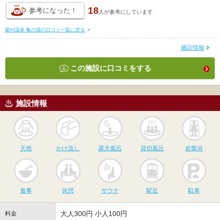
18
参考になった！
人が
参考にしています
菱刈温泉 亀の湯の口コミ一覧に戻る
>
施設情報
この施設に口コミをする
施設情報
天然
かけ流し
露天風呂
貸切風呂
岩
天然
かけ流し
露天風呂
貸切風呂
岩盤浴
食事
休憩
サウナ
駅近
駐
食事
休憩
サウナ
駅近
駐車
大人300円 小人100円
料金