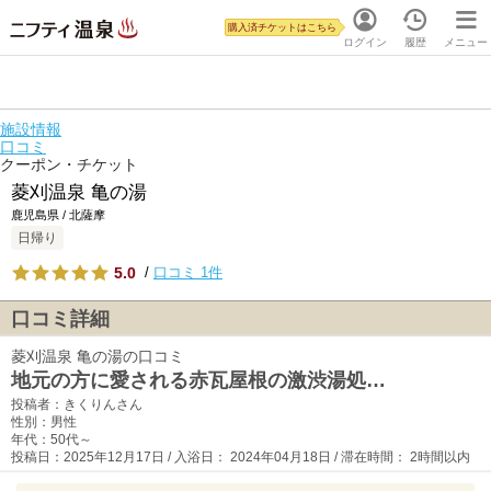
購入済チケットはこちら
ログイン
履歴
メニュー
施設情報
口コミ
クーポン・チケット
菱刈温泉 亀の湯
鹿児島県 / 北薩摩
日帰り
5.0
/
口コミ 1件
口コミ詳細
菱刈温泉 亀の湯の口コミ
地元の方に愛される赤瓦屋根の激渋湯処…
投稿者：きくりんさん
性別：男性
年代：50代～
投稿日：2025年12月17日 / 入浴日： 2024年04月18日 / 滞在時間： 2時間以内