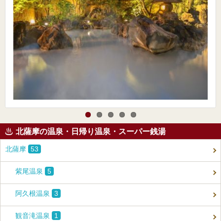
北薩摩の温泉・日帰り温泉・スーパー銭湯
北薩摩
53
紫尾温泉
5
阿久根温泉
3
観音滝温泉
1