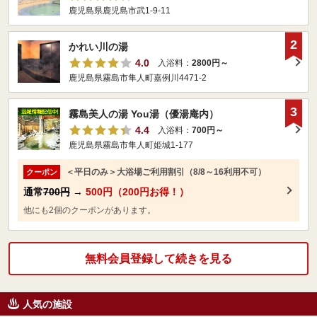
鹿児島県鹿児島市武1-9-11
2
かれい川の湯
4.0
入浴料：
2800円～
鹿児島県霧島市隼人町嘉例川4471-2
3
霧島美人の湯 You湯（優湯庵内）
4.4
入浴料：
700円～
鹿児島県霧島市隼人町姫城1-177
＜平日のみ＞大浴場ご利用割引（8/8～16利用不可）
クーポン
通常
700円
→
500円（200円お得！）
他にも2個のクーポンがあります。
無料会員登録して続きを見る
人気の施設