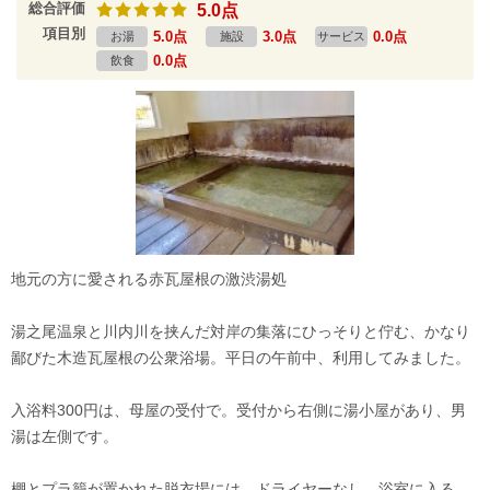
総合評価
5.0点
項目別
5.0点
3.0点
0.0点
お湯
施設
サービス
0.0点
飲食
地元の方に愛される赤瓦屋根の激渋湯処
湯之尾温泉と川内川を挟んだ対岸の集落にひっそりと佇む、かなり
鄙びた木造瓦屋根の公衆浴場。平日の午前中、利用してみました。
入浴料300円は、母屋の受付で。受付から右側に湯小屋があり、男
湯は左側です。
棚とプラ籠が置かれた脱衣場には、ドライヤーなし。浴室に入る