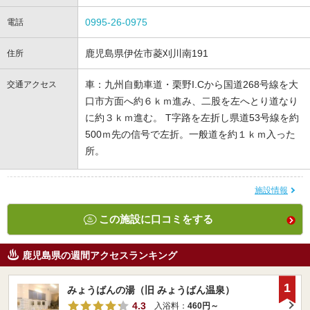
0995-26-0975
電話
鹿児島県伊佐市菱刈川南191
住所
車：九州自動車道・栗野I.Cから国道268号線を大
交通アクセス
口市方面へ約６ｋｍ進み、二股を左へとり道なり
に約３ｋｍ進む。 T字路を左折し県道53号線を約
500ｍ先の信号で左折。一般道を約１ｋｍ入った
所。
施設情報
この施設に口コミをする
鹿児島県の週間アクセスランキング
1
みょうばんの湯（旧 みょうばん温泉）
4.3
入浴料：
460円～