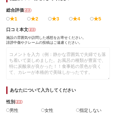
総合評価
必須
★1
★2
★3
★4
★5
口コミ本文
必須
施設の雰囲気や訪問した感想をお寄せください。
誹謗中傷やクレームの投稿はご遠慮ください。
あなたについて入力してください
性別
必須
男性
女性
指定しない