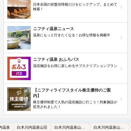
日本全国の岩盤浴情報だけをピックアップ。まとめて
検索！
ニフティ温泉ニュース
温泉にもっと行きたくなる！お得な情報を掲載中
ニフティ温泉 おふろパス
温浴施設をお得に楽しめるサブスクリプションプラン
【ニフティライフスタイル株主優待のご案
内】
株主優待制度で人気の温浴施設に行こう！対象施設が
拡充されました！
内温泉
白木川内温泉山荘
白木川内温泉山荘の口コミ一覧
白木川内温泉山荘の口コミ いいんだけど・・・