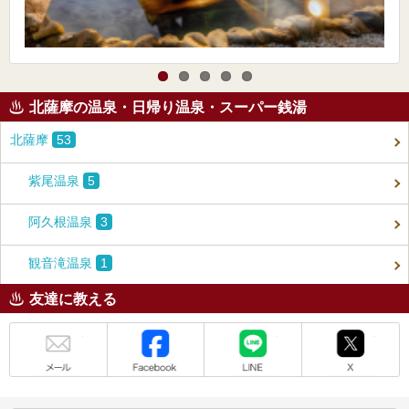
北薩摩の温泉・日帰り温泉・スーパー銭湯
北薩摩
53
紫尾温泉
5
阿久根温泉
3
観音滝温泉
1
友達に教える
メール
Facebook
LINE
X