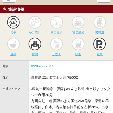
施設情報
天然
かけ流し
露天風呂
貸切風呂
岩
天然
かけ流し
露天風呂
貸切風呂
岩盤浴
食事
休憩
サウナ
駅近
駐
食事
休憩
サウナ
駅近
駐車
0996-68-2314
電話
鹿児島県出水市上大川内5002
住所
JR九州新幹線、肥薩おれんじ鉄道 出水駅よりタク
交通アクセス
シー利用20分
九州自動車道 栗野ICより国道268号線、県道48号
線経由、白木川内自治会館手前を左折2km。出水