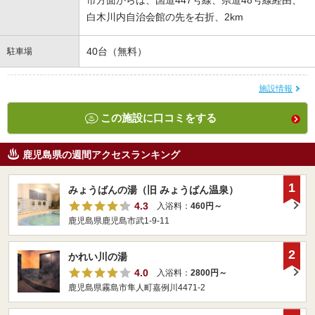
市方面からは、国道447号線、県道48号線経由、
白木川内自治会館の先を右折、2km
40台（無料）
駐車場
施設情報
この施設に口コミをする
鹿児島県の週間アクセスランキング
1
みょうばんの湯（旧 みょうばん温泉）
4.3
入浴料：
460円～
鹿児島県鹿児島市武1-9-11
2
かれい川の湯
4.0
入浴料：
2800円～
鹿児島県霧島市隼人町嘉例川4471-2