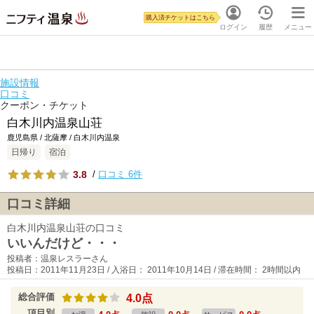
購入済チケットはこちら
ログイン
履歴
メニュー
施設情報
口コミ
クーポン・チケット
白木川内温泉山荘
鹿児島県 / 北薩摩 / 白木川内温泉
日帰り
宿泊
3.8
/
口コミ 6件
口コミ詳細
白木川内温泉山荘の口コミ
いいんだけど・・・
投稿者：温泉レスラーさん
投稿日：2011年11月23日 / 入浴日： 2011年10月14日 / 滞在時間： 2時間以内
総合評価
4.0点
項目別