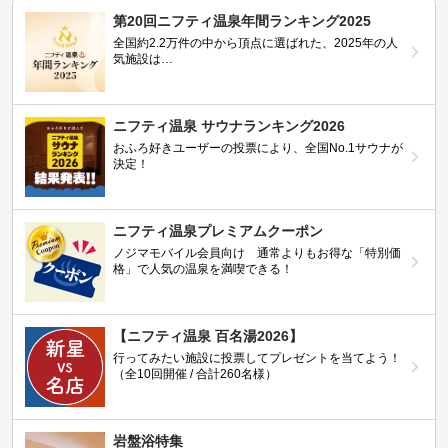
第20回ニフティ温泉年間ランキング2025
全国約2.2万件の中から頂点に選ばれた、2025年の人
気施設は…
ニフティ温泉 サウナランキング2026
おふろ好きユーザーの投票により、全国No.1サウナが
決定！
ニフティ温泉プレミアムクーポン
ノジマモバイル会員向け 通常よりもお得な「特別価
格」で人気の温泉を満喫できる！
【ニフティ温泉 百名湯2026】
行ってみたい施設に投票してプレゼントを当てよう！
（全10回開催 / 合計260名様）
岩盤浴特集