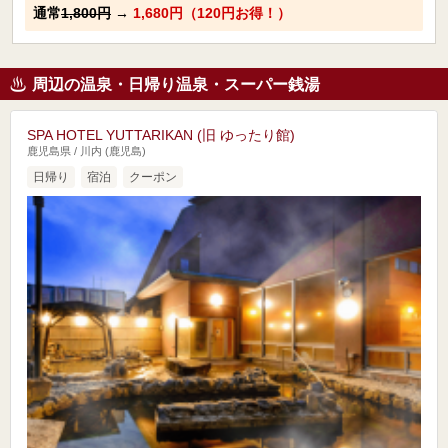
通常
1,800円
→
1,680円（120円お得！）
周辺の温泉・日帰り温泉・スーパー銭湯
SPA HOTEL YUTTARIKAN (旧 ゆったり館)
鹿児島県 / 川内 (鹿児島)
日帰り
宿泊
クーポン