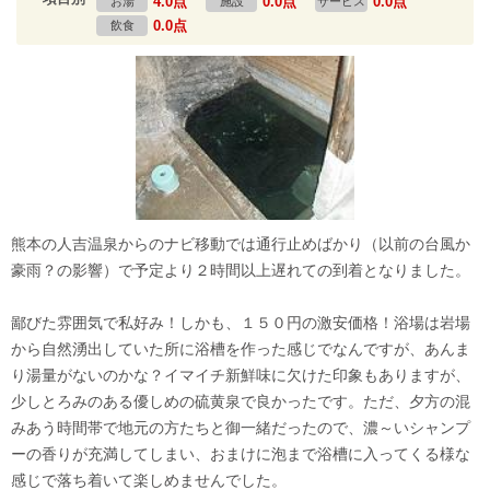
4.0点
0.0点
0.0点
お湯
施設
サービス
0.0点
飲食
熊本の人吉温泉からのナビ移動では通行止めばかり（以前の台風か
豪雨？の影響）で予定より２時間以上遅れての到着となりました。
鄙びた雰囲気で私好み！しかも、１５０円の激安価格！浴場は岩場
から自然湧出していた所に浴槽を作った感じでなんですが、あんま
り湯量がないのかな？イマイチ新鮮味に欠けた印象もありますが、
少しとろみのある優しめの硫黄泉で良かったです。ただ、夕方の混
みあう時間帯で地元の方たちと御一緒だったので、濃～いシャンプ
ーの香りが充満してしまい、おまけに泡まで浴槽に入ってくる様な
感じで落ち着いて楽しめませんでした。