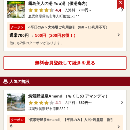
3
霧島美人の湯 You湯（優湯庵内）
4.4
入浴料：
700円～
鹿児島県霧島市隼人町姫城1-177
＜平日のみ＞大浴場ご利用割引（8/8～16利用不可）
クーポン
通常
700円
→
500円（200円お得！）
他にも2個のクーポンがあります。
無料会員登録して続きを見る
人気の施設
筑紫野温泉Amandi（ちくしの アマンディ）
4.1
入浴料：
880円
〜
福岡県筑紫野市原田832-1
「筑紫野温泉Amandi」【平日のみ】入浴+岩盤浴 割引
クーポン
き