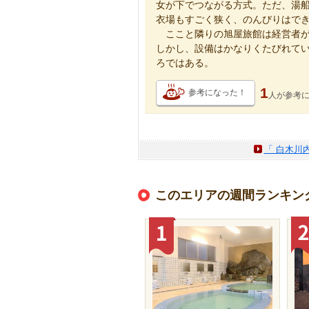
女が下でつながる方式。ただ、湯
衣場もすごく狭く、のんびりはで
ここと隣りの旭屋旅館は経営者が
しかし、設備はかなりくたびれて
ろではある。
1
参考になった！
人が
参考
「 白木川
このエリアの週間ランキン