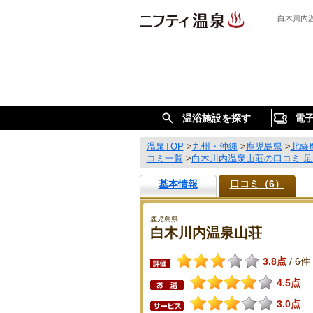
白木川内
温浴施設を探す
電
温泉TOP
>
九州・沖縄
>
鹿児島県
>
北薩
コミ一覧
>
白木川内温泉山荘の口コミ 
基本情報
口コミ（6）
鹿児島県
白木川内温泉山荘
3.8点
6件
/
4.5点
3.0点