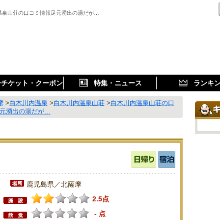
温泉山荘の口コミ情報足元湧出の湯だが…
子チケット・クーポン
特集・ニュース
ランキ
摩
>
白木川内温泉
>
白木川内温泉山荘
>
白木川内温泉山荘の口
足元湧出の湯だが…
鹿児島県／北薩摩
2.5点
- 点