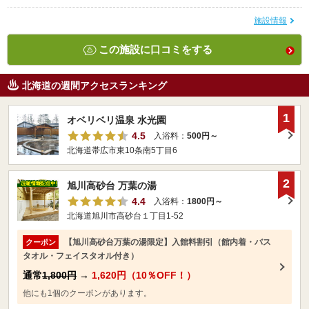
施設情報
この施設に口コミをする
北海道の週間アクセスランキング
1
オベリベリ温泉 水光園
4.5
入浴料：
500円～
北海道帯広市東10条南5丁目6
2
旭川高砂台 万葉の湯
4.4
入浴料：
1800円～
北海道旭川市高砂台１丁目1-52
【旭川高砂台万葉の湯限定】入館料割引（館内着・バス
クーポン
タオル・フェイスタオル付き）
通常
1,800円
→
1,620円（10％OFF！）
他にも1個のクーポンがあります。