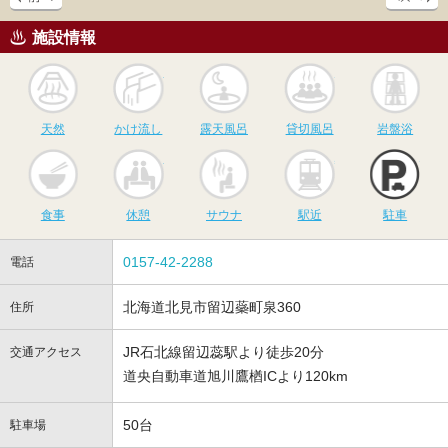
施設情報
天然
かけ流し
露天風呂
貸切風呂
岩
天然
かけ流し
露天風呂
貸切風呂
岩盤浴
食事
休憩
サウナ
駅近
駐
食事
休憩
サウナ
駅近
駐車
0157-42-2288
電話
北海道北見市留辺蘂町泉360
住所
JR石北線留辺蕊駅より徒歩20分
交通アクセス
道央自動車道旭川鷹楢ICより120km
50台
駐車場