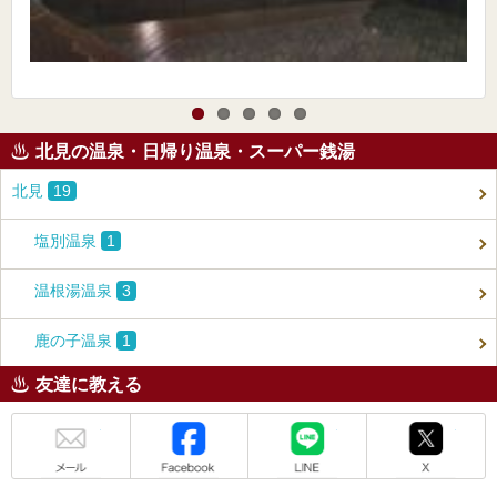
北見の温泉・日帰り温泉・スーパー銭湯
北見
19
塩別温泉
1
温根湯温泉
3
鹿の子温泉
1
友達に教える
メール
Facebook
LINE
X