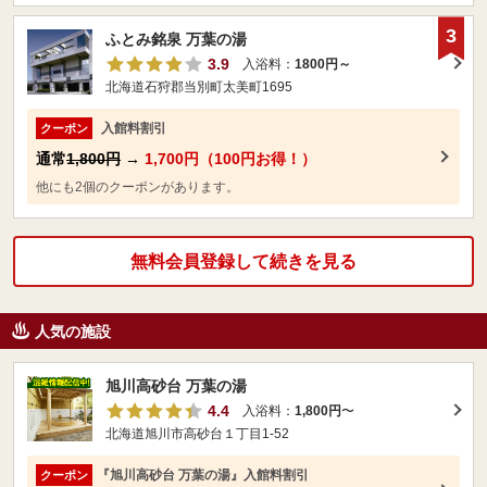
3
ふとみ銘泉 万葉の湯
3.9
入浴料：
1800円～
北海道石狩郡当別町太美町1695
入館料割引
クーポン
通常
1,800円
→
1,700円（100円お得！）
他にも2個のクーポンがあります。
無料会員登録して続きを見る
人気の施設
旭川高砂台 万葉の湯
4.4
入浴料：
1,800円
〜
北海道旭川市高砂台１丁目1-52
『旭川高砂台 万葉の湯』入館料割引
クーポン