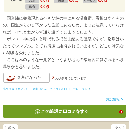
0.0点
0.0点
0.0点
お湯
施設
サービス
0.0点
飲食
国道脇に突然現れる小さな林の中にある温泉宿。看板はあるもの
の、国道から少し下がった位置にあるため、よほど注意していなけ
れば、それとわからず通り過ぎてしまうでしょう。
ポンユ（神の湯）と呼ばれるほど由緒ある温泉ですが、浴場はい
たってシンプル。とても清潔に維持されていますが、どこか味気な
い印象を受けました。
ここは私のような一見客というより地元の常連客に愛されるべき
温泉かと思いました。
7
参考になった！
人が
参考にしています
北見温泉（ポンユ） 三光荘（さんこうそう）の口コミ一覧に戻る
>
施設情報
この施設に口コミをする