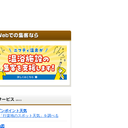
ピンポイント天気
「行楽地のスポット天気」を調べる
地図