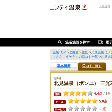
北見温泉
温浴施設を探す
電
温泉TOP
>
北海道
>
北見
>
北見温泉（ポ
（さんこうそう）の口コミ一覧
>
北見温
基本情報
口コミ（9）
北海道
北見温泉（ポンユ） 三光
4.4点
9件
/
5.0点
- 点