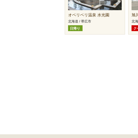
オベリベリ温泉 水光園
旭
北海道 / 帯広市
北海
日帰り
ク