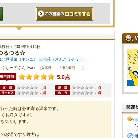
投稿日：2007年10月4日
つるつる☆
（
北見温泉（ポンユ） 三光荘（さんこうそう）
）
かぷちーのさん
[入浴日： - / 滞在時間： - ]
5.0点
- 点
- 点
- 点
- 点
、行った時は必ず寄る温泉です。
とても好きですが、
うな気がします。
めのお湯ですが片方は