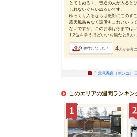
とてもぬるく、普通の人が入ると
しれないぐらいぬるいです。
ゆっくり入るならば絶対にこのす
露天風呂もなく設備もこれといっ
ないですが、このお湯は今までは
1,2位を争うほどいいお湯だと思い
4
参考になった！
人が
参考
「 北見温泉（ポンユ） 
このエリアの週間ランキン