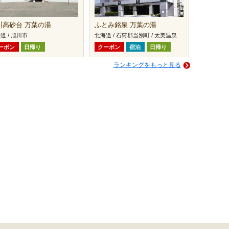
川高砂台 万葉の湯
ふとみ銘泉 万葉の湯
道 / 旭川市
北海道 / 石狩郡当別町 / 太美温泉
ーポン
日帰り
クーポン
宿泊
日帰り
ランキングをもっと見る