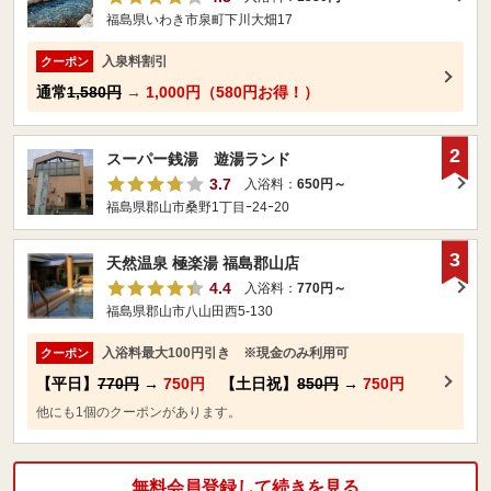
福島県いわき市泉町下川大畑17
入泉料割引
クーポン
通常
1,580円
→
1,000円（580円お得！）
2
スーパー銭湯 遊湯ランド
3.7
入浴料：
650円～
福島県郡山市桑野1丁目ｰ24ｰ20
3
天然温泉 極楽湯 福島郡山店
4.4
入浴料：
770円～
福島県郡山市八山田西5-130
入浴料最大100円引き ※現金のみ利用可
クーポン
【平日】
770円
→
750円
【土日祝】
850円
→
750円
他にも1個のクーポンがあります。
無料会員登録して続きを見る