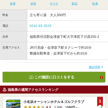
食事
休憩
サウナ
駅近
駐車
立ち寄り湯 大人300円
料金
0242-83-3529
電話
福島県河沼郡会津坂下町大字津尻下川原255-2
住所
JR只見線・会津坂下駅タクシーで約15分
交通アクセス
磐越自動車道：会津坂下ICから約15分
施設情報
この施設に口コミをする
福島県の週間アクセスランキング
1
小名浜オーシャンホテル＆ゴルフクラブ
4.3
入浴料：
1580円～