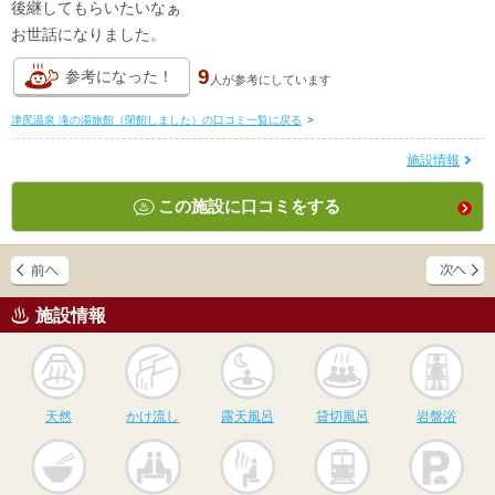
後継してもらいたいなぁ
お世話になりました。
9
参考になった！
人が
参考にしています
津尻温泉 滝の湯旅館（閉館しました）の口コミ一覧に戻る
>
施設情報
この施設に口コミをする
施設情報
天然
かけ流し
露天風呂
貸切風呂
岩
天然
かけ流し
露天風呂
貸切風呂
岩盤浴
食事
休憩
サウナ
駅近
駐