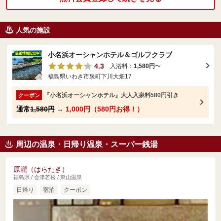
人気の施設
小名浜オーシャンホテル＆ゴルフクラブ
4.3
入浴料：
1,580円
〜
福島県いわき市泉町下川大畑17
『小名浜オーシャンホテル』大人入泉料580円引き
クーポン
通常
1,580円
→
1,000円（580円お得！）
周辺の温泉・日帰り温泉・スーパー銭湯
原瀧（はらたき）
福島県 / 会津若松 / 東山温泉
日帰り
宿泊
クーポン