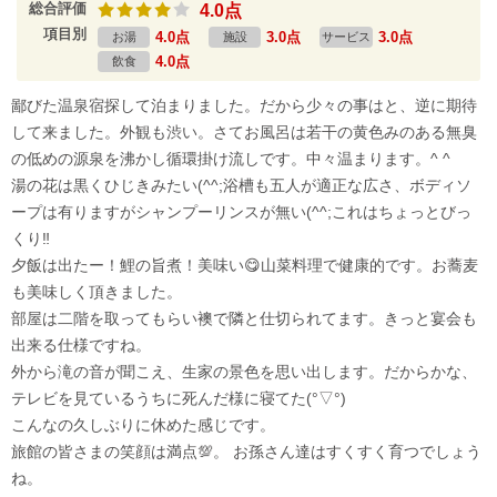
総合評価
4.0点
項目別
4.0点
3.0点
3.0点
お湯
施設
サービス
4.0点
飲食
鄙びた温泉宿探して泊まりました。だから少々の事はと、逆に期待
して来ました。外観も渋い。さてお風呂は若干の黄色みのある無臭
の低めの源泉を沸かし循環掛け流しです。中々温まります。^ ^
湯の花は黒くひじきみたい(^^;浴槽も五人が適正な広さ、ボディソ
ープは有りますがシャンプーリンスが無い(^^;これはちょっとびっ
くり‼️
夕飯は出たー！鯉の旨煮！美味い😋山菜料理で健康的です。お蕎麦
も美味しく頂きました。
部屋は二階を取ってもらい襖で隣と仕切られてます。きっと宴会も
出来る仕様ですね。
外から滝の音が聞こえ、生家の景色を思い出します。だからかな、
テレビを見ているうちに死んだ様に寝てた(°▽°)
こんなの久しぶりに休めた感じです。
旅館の皆さまの笑顔は満点💯。 お孫さん達はすくすく育つでしょう
ね。