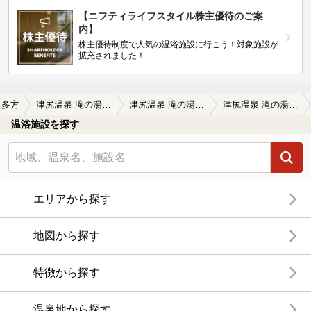
【ニフティライフスタイル株主優待のご案
内】
株主優待制度で人気の温浴施設に行こう！対象施設が
拡充されました！
喜多方
津尻温泉 滝の湯旅館（閉館しました）
津尻温泉 滝の湯旅館（閉館しました）の口コミ一覧
津尻温泉 滝の湯旅館（閉館しました）の口コミ 鄙びた温泉宿探して泊まりました。だから…
温浴施設を探す
エリアから探す
地図から探す
特徴から探す
温泉地から探す