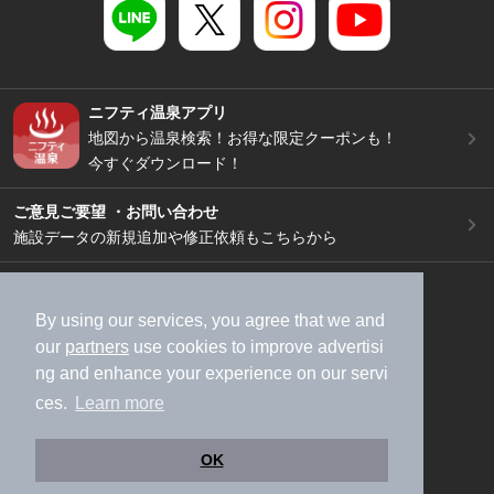
ニフティ温泉アプリ
地図から温泉検索！お得な限定クーポンも！
今すぐダウンロード！
ご意見ご要望 ・お問い合わせ
施設データの新規追加や修正依頼もこちらから
スマートフォン
/
PC
加盟店募集（資料請求）
広告出稿のご案内
By using our services, you agree that we and
our
partners
use cookies to improve advertisi
利用規約
ライフスタイルMEMBERS+規約
ng and enhance your experience on our servi
特定商取引法に基づく表記
ヘルプ
採用情報
ces.
Learn more
運営会社
個人情報保護ポリシー
©NIFTY Lifestyle Co., Ltd.
OK