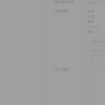
施設滞在時間
評価
総合
お湯
施設
サービス
飲食
※
業界関
てくださ
※
意図的
反する口
す。
本文