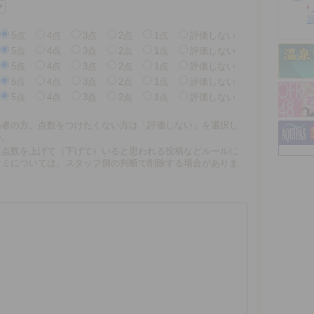
5点
4点
3点
2点
1点
評価しない
5点
4点
3点
2点
1点
評価しない
5点
4点
3点
2点
1点
評価しない
5点
4点
3点
2点
1点
評価しない
5点
4点
3点
2点
1点
評価しない
係者の方、点数をつけたくない方は「評価しない」を選択し
い。
に点数を上げて（下げて）いると思われる投稿などルールに
コミについては、スタッフ側の判断で削除する場合がありま