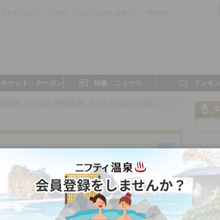
 みやま荘の口コミ入力画面。どなたでも自由に温泉口コミ・写真投稿
。
子チケット・クーポン
特集・ニュース
ランキ
神鍋高原 みやま荘
>
神鍋高原 みやま荘の口コミ投稿
兵庫県／城崎
- 点
- 点