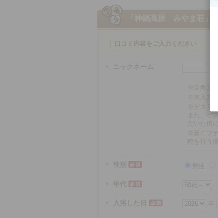
「神鍋高原 みやま荘」
口コミ内容をご入力ください
ニックネーム
※
全角16
※
未入力
※ゲスト
また、ゲ
だいた後
※
新ニフテ
稿を行う
性別
男性
年代
入浴した日
年