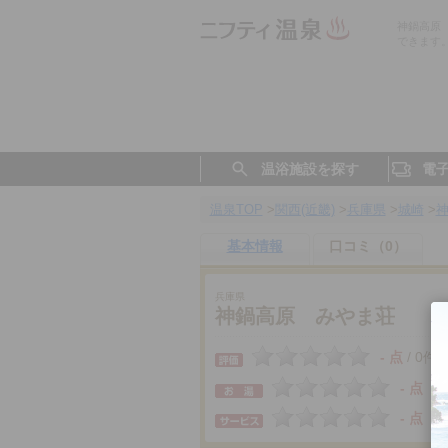
神鍋高原
できます
温浴施設を探す
電
温泉TOP
>
関西(近畿)
>
兵庫県
>
城崎
>
基本情報
口コミ（0）
兵庫県
神鍋高原 みやま荘
- 点
0件
/
- 点
- 点