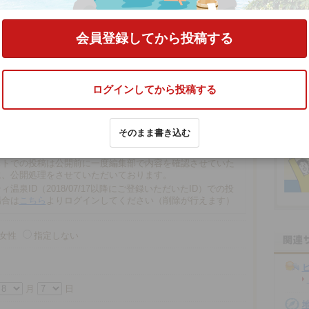
の口コミをする
会員登録してから投稿する
ログインしてから投稿する
文字以内
そのまま書き込む
の場合、匿名で投稿されます。
での投稿は、再編集や削除ができませんので注意ください。
ストでの投稿は公開前に一度編集部で内容を確認させていた
に、公開処理をさせていただいております。
ィ温泉ID（2018/07/17以降にご登録いただいたID）での投
場合は
こちら
よりログインしてください（削除が行えます）
女性
指定しない
月
日