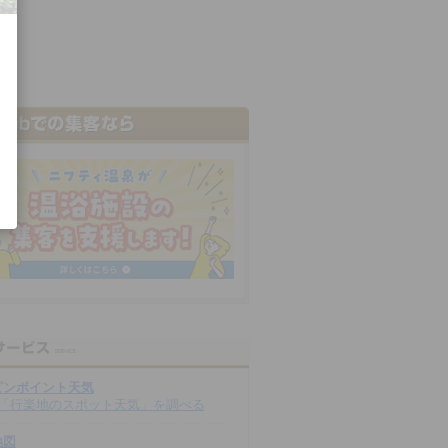
ピンポイント天気
「行楽地のスポット天気」を調べる
地図