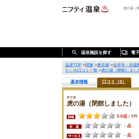
虎の湯（
温浴施設を探す
電
温泉TOP
>
関東
>
東京都
>
吉祥寺・武蔵
た）の口コミ一覧
>
虎の湯（閉館しまし
基本情報
口コミ（3）
東京都
虎の湯（閉館しました）
3.0点
3件
/
- 点
- 点