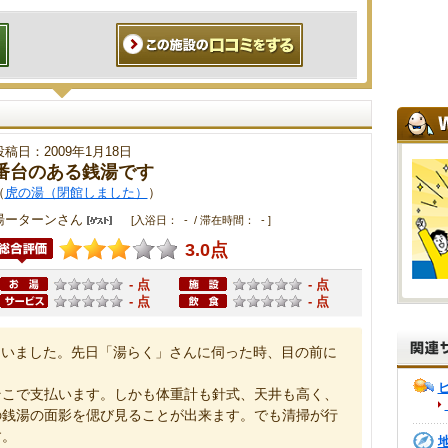
投稿日：2009年1月18日
番台のある銭湯です
（
虎の湯（閉館しました）
）
湯ーターンさん
[入浴日： - / 滞在時間： - ]
3.0点
- 点
- 点
- 点
- 点
いました。先日「湯らく」さんに伺った時、目の前に
こで支払います。しかも体重計も針式、天井も高く、
の銭湯の面影を偲び見ることが出来ます。でも清掃が行
す。