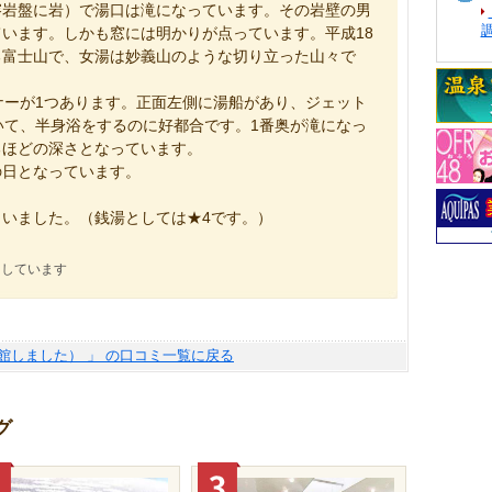
岩盤に岩）で湯口は滝になっています。その岩壁の男
います。しかも窓には明かりが点っています。平成18
る富士山で、女湯は妙義山のような切り立った山々で
ーが1つあります。正面左側に湯船があり、ジェット
いて、半身浴をするのに好都合です。1番奥が滝になっ
るほどの深さとなっています。
日となっています。
いました。（銭湯としては★4です。）
にしています
館しました） 」 の口コミ一覧に戻る
グ