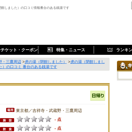
閉館しました）の口コミ情報番台のある銭湯です
子チケット・クーポン
特集・ニュース
ランキ
野・三鷹周辺
>
虎の湯（閉館しました）
>
虎の湯（閉館しまし
た）の口コミ 番台のある銭湯です
東京都／吉祥寺・武蔵野・三鷹周辺
- 点
- 点