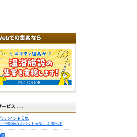
ピンポイント天気
「行楽地のスポット天気」を調べる
地図