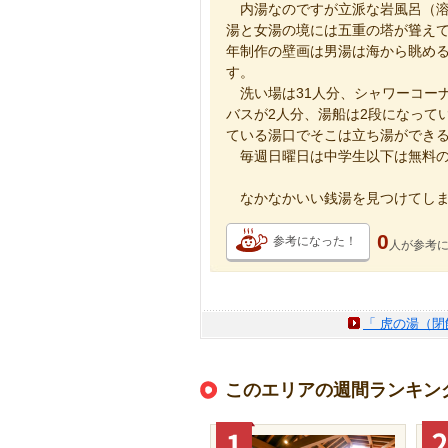
内湯なのですが立派な岩風呂（溶
湯と女湯の境には五重の塔が聳えて
年制作の壁画は男湯は海から眺め
す。
洗い場は31人分、シャワーコーナ
バスが2人分、湯船は2段になって
ている湯口でそこは立ち湯ができ
毎週日曜日は中学生以下は無料の
なかなかいい銭湯を見つけてしま
0
参考になった！
人が
参考
「 虎の湯（閉
このエリアの週間ランキン