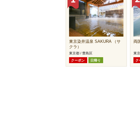
東京染井温泉 SAKURA （サ
両
クラ）
東京都 / 豊島区
東京
クーポン
日帰り
ク