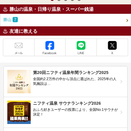
勝山の温泉・日帰り温泉・スーパー銭湯
勝山
7
友達に教える
メール
Facebook
LINE
X
第20回ニフティ温泉年間ランキング2025
全国約2.2万件の中から頂点に選ばれた、2025年の人
気施設は…
ニフティ温泉 サウナランキング2026
おふろ好きユーザーの投票により、全国No.1サウナが
決定！