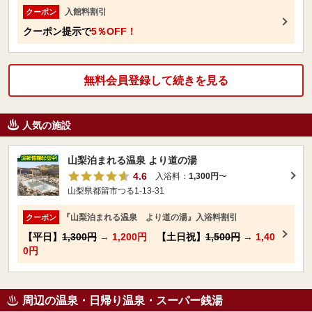
入館料割引
クーポン
クーポン提示で
5％OFF！
無料会員登録して続きを見る
人気の施設
山梨泊まれる温泉 より道の湯
4.6
入浴料：
1,300円
〜
山梨県都留市つる1-13-31
『山梨泊まれる温泉 より道の湯』入浴料割引
クーポン
【平日】
1,300円
→
1,200円
【土日祝】
1,500円
→
1,40
0円
周辺の温泉・日帰り温泉・スーパー銭湯