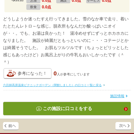
0.0点
0.0点
0.0点
お湯
施設
サービス
0.0点
飲食
どうしようか迷ったすえ行ってきました。雪のなか車で走り、着い
たとたんレトロ～な感じ。脱衣所もなんだか酸っぱいニオイ
が・・。でも、お湯は良かった！ 湯冷めせずにずっとホカホカに
なりました。 施設が綺麗だともっといいのに・・・コテージとか
は綺麗そうでした。 お肌もツルツルです（ちょっとピリッとした
感じもあったけど）お風呂上がりの牛乳もおいしかったです（＾
＾）
0
参考になった！
人が
参考にしています
六呂師高原温泉ピクニックガーデン（閉館しました）の口コミ一覧に戻る
>
施設情報
この施設に口コミをする