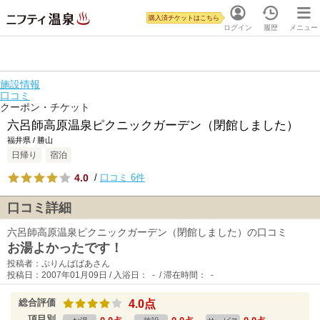
購入済チケットはこちら
ログイン
履歴
メニュー
施設情報
口コミ
クーポン・チケット
六呂師高原温泉ピクニックガーデン（閉館しました）
福井県 / 勝山
日帰り
宿泊
4.0
/
口コミ 6件
口コミ詳細
六呂師高原温泉ピクニックガーデン（閉館しました）の口コミ
お湯よかったです！
投稿者：ぷりんばばあさん
投稿日：2007年01月09日 / 入浴日： - / 滞在時間： -
総合評価
4.0点
項目別