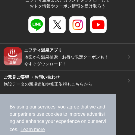
おトク情報やクーポン情報を受け取ろう
ニフティ温泉アプリ
地図から温泉検索！お得な限定クーポンも！
今すぐダウンロード！
ご意見ご要望 ・お問い合わせ
施設データの新規追加や修正依頼もこちらから
スマートフォン
/
PC
加盟店募集（資料請求）
広告出稿のご案内
By using our services, you agree that we and
our
partners
use cookies to improve advertisi
利用規約
ライフスタイルMEMBERS+規約
ng and enhance your experience on our servi
特定商取引法に基づく表記
ヘルプ
採用情報
ces.
Learn more
運営会社
個人情報保護ポリシー