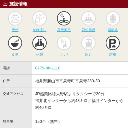
施設情報
天然
かけ流し
露天風呂
貸切風呂
岩
天然
かけ流し
露天風呂
貸切風呂
岩盤浴
食事
休憩
サウナ
駅近
駐
食事
休憩
サウナ
駅近
駐車
0779-88-1110
電話
福井県勝山市平泉寺町平泉寺230-50
住所
JR越美比線大野駅よりタクシーで20分
交通アクセス
福井北インターから約43キロ／福井インターから
約40キロ
150台（無料）
駐車場