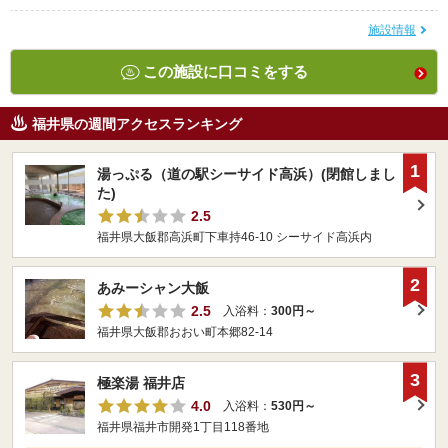
施設情報
この施設に口コミをする
福井県の週間アクセスランキング
1
湯っぷる（道の駅シーサイド高浜）(閉館しまし
た)
2.5
福井県大飯郡高浜町下車持46-10 シーサイド高浜内
2
あみーシャン大飯
2.5
入浴料：
300円～
福井県大飯郡おおい町本郷82-14
3
極楽湯 福井店
4.0
入浴料：
530円～
福井県福井市開発1丁目118番地