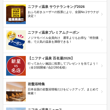
ニフティ温泉 サウナランキング2026
おふろ好きユーザーの投票により、全国No.1サウナが
決定！
ニフティ温泉プレミアムクーポン
ノジマモバイル会員向け 通常よりもお得な「特別価
格」で人気の温泉を満喫できる！
【ニフティ温泉 百名湯2026】
行ってみたい施設に投票してプレゼントを当てよう！
（全10回開催 / 合計260名様）
岩盤浴特集
日本全国の岩盤浴情報だけをピックアップ。まとめて
検索！
ニフティ温泉ニュース