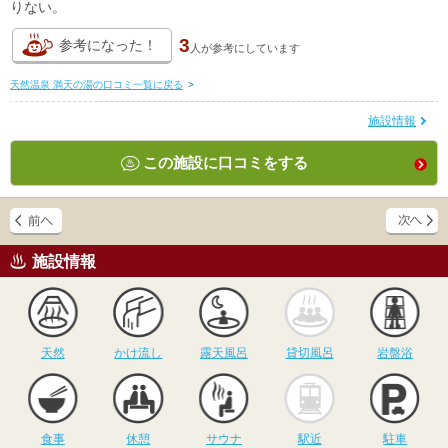
りない。
3
参考になった！
人が
参考にしています
天然温泉 満天の湯の口コミ一覧に戻る
>
施設情報
この施設に口コミをする
施設情報
天然
かけ流し
露天風呂
貸切風呂
岩
天然
かけ流し
露天風呂
貸切風呂
岩盤浴
食事
休憩
サウナ
駅近
駐
食事
休憩
サウナ
駅近
駐車