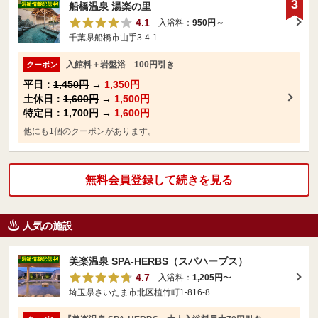
3
船橋温泉 湯楽の里
4.1
入浴料：
950円～
千葉県船橋市山手3-4-1
入館料＋岩盤浴 100円引き
クーポン
平日：
1,450円
→
1,350円
土休日：
1,600円
→
1,500円
特定日：
1,700円
→
1,600円
他にも1個のクーポンがあります。
無料会員登録して続きを見る
人気の施設
美楽温泉 SPA-HERBS（スパハーブス）
4.7
入浴料：
1,205円
〜
埼玉県さいたま市北区植竹町1-816-8