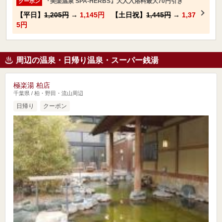
『美楽温泉 SPA-HERBS』大人入浴料最大70円引き
クーポン
【平日】
1,205円
→
1,145円
【土日祝】
1,445円
→
1,37
5円
周辺の温泉・日帰り温泉・スーパー銭湯
極楽湯 柏店
千葉県 / 柏・野田・流山周辺
日帰り
クーポン