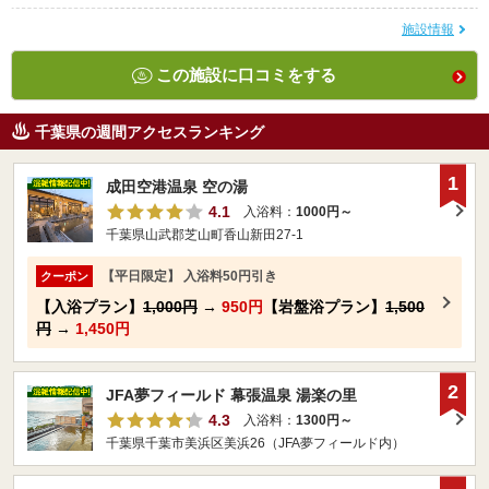
施設情報
この施設に口コミをする
千葉県の週間アクセスランキング
1
成田空港温泉 空の湯
4.1
入浴料：
1000円～
千葉県山武郡芝山町香山新田27-1
【平日限定】 入浴料50円引き
クーポン
【入浴プラン】
1,000円
→
950円
【岩盤浴プラン】
1,500
円
→
1,450円
2
JFA夢フィールド 幕張温泉 湯楽の里
4.3
入浴料：
1300円～
千葉県千葉市美浜区美浜26（JFA夢フィールド内）