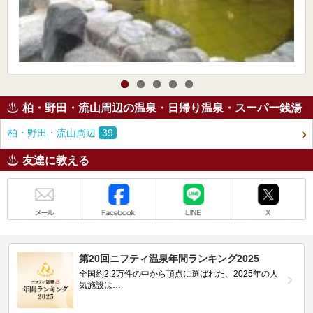
柏・野田・流山周辺の温泉・日帰り温泉・スーパー銭湯
柏・野田・流山周辺
39
友達に教える
メール
Facebook
LINE
X
第20回ニフティ温泉年間ランキング2025
全国約2.2万件の中から頂点に選ばれた、2025年の人
気施設は…