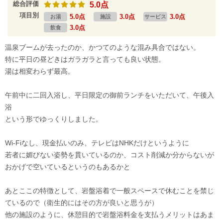
総合評価
5.0点
項目別
5.0点
3.0点
3.0点
お湯
施設
サービス
3.0点
飲食
温泉ブームが去ったのか、かつてのような混み具合ではない。
特に平日の昼どきはガラガラと言っても良い状態。
湯は相変わらず最高。
午前中に二回入浴し、平日限定の御前ランチをいただいて、午後入
浴
という形でゆっくりしました。
Wi-Fiなし、現金払いのみ、テレビはNHKだけというように
若者に媚びない姿勢を貫いているのか、コスト削減か分からないが
おかげで空いているというのもあるかと
あとここの特徴として、岩盤浴着で一般スペースで休むことを禁じ
ているので（衛生的にはその方が良いと思うが）
他の施設のように、休憩目的で岩盤浴料金を支払うメリットはあま