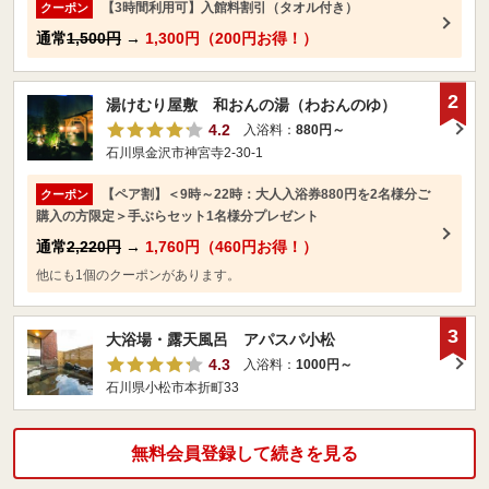
【3時間利用可】入館料割引（タオル付き）
クーポン
通常
1,500円
→
1,300円（200円お得！）
2
湯けむり屋敷 和おんの湯（わおんのゆ）
4.2
入浴料：
880円～
石川県金沢市神宮寺2-30-1
【ペア割】＜9時～22時：大人入浴券880円を2名様分ご
クーポン
購入の方限定＞手ぶらセット1名様分プレゼント
通常
2,220円
→
1,760円（460円お得！）
他にも1個のクーポンがあります。
3
大浴場・露天風呂 アパスパ小松
4.3
入浴料：
1000円～
石川県小松市本折町33
無料会員登録して続きを見る