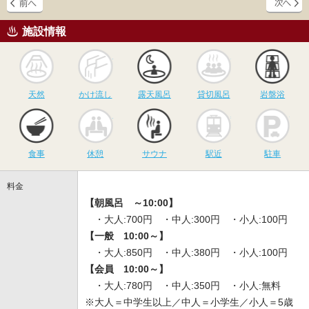
施設情報
天然
かけ流し
露天風呂
貸切風呂
岩
天然
かけ流し
露天風呂
貸切風呂
岩盤浴
食事
休憩
サウナ
駅近
駐
食事
休憩
サウナ
駅近
駐車
料金
【朝風呂 ～10:00】
・大人:700円 ・中人:300円 ・小人:100円
【一般 10:00～】
・大人:850円 ・中人:380円 ・小人:100円
【会員 10:00～】
・大人:780円 ・中人:350円 ・小人:無料
※大人＝中学生以上／中人＝小学生／小人＝5歳