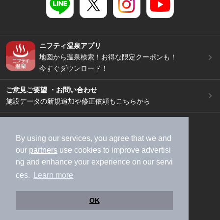
ニフティ温泉アプリ
地図から温泉検索！お得な限定クーポンも！
今すぐダウンロード！
ご意見ご要望 ・お問い合わせ
施設データの新規追加や修正依頼もこちらから
スマートフォン
/
PC
加盟店募集（資料請求）
広告出稿のご案内
By using our services, you agree that we and
our
partners
use cookies to improve advertisi
利用規約
ライフスタイルMEMBERS+規約
ng and enhance your experience on our servi
特定商取引法に基づく表記
ヘルプ
採用情報
ces.
Learn more
運営会社
個人情報保護ポリシー
©NIFTY Lifestyle Co., Ltd.
OK