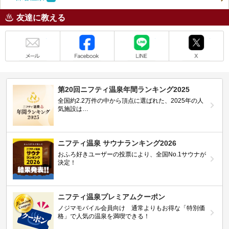
友達に教える
メール
Facebook
LINE
X
第20回ニフティ温泉年間ランキング2025
全国約2.2万件の中から頂点に選ばれた、2025年の人
気施設は…
ニフティ温泉 サウナランキング2026
おふろ好きユーザーの投票により、全国No.1サウナが
決定！
ニフティ温泉プレミアムクーポン
ノジマモバイル会員向け 通常よりもお得な「特別価
格」で人気の温泉を満喫できる！