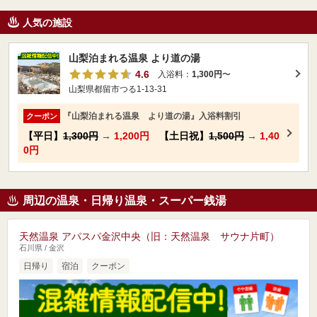
人気の施設
山梨泊まれる温泉 より道の湯
4.6
入浴料：
1,300円
〜
山梨県都留市つる1-13-31
『山梨泊まれる温泉 より道の湯』入浴料割引
クーポン
【平日】
1,300円
→
1,200円
【土日祝】
1,500円
→
1,40
0円
周辺の温泉・日帰り温泉・スーパー銭湯
天然温泉 アパスパ金沢中央（旧：天然温泉 サウナ片町）
石川県 / 金沢
日帰り
宿泊
クーポン