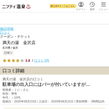
購入済チケットはこちら
ログイン
履歴
メニュー
施設情報
口コミ
クーポン・チケット
満天の湯 金沢店
石川県 / 金沢
日帰り
3.8
/
口コミ 5件
口コミ詳細
満天の湯 金沢店の口コミ
駐車場の出入口にはバーが付いていますが…
投稿者：くに～さん
性別：男性
年代：～10代
投稿日：2020年09月23日 / 入浴日： 2020年08月22日 / 滞在時間： 2時間以内