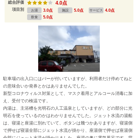
総合評価
4.0点
項目別
3.0点
5.0点
4.0点
お湯
施設
サービス
5.0点
飲食
駐車場の出入口にはバーが付いていますが、利用者だけ停めてねと
の意味合いか発券とかはありませんでした。
新型コロナウィルス対策として、マスク着用とアルコール消毒に加
え、受付での検温です。
内湯は、主浴槽を光明石の人工温泉としていますが、どの部分に光
明石を使っているのかはわかりませんでした。ジェット水流の湯船
は、寝湯と座湯に別れていて、ボタンは幾つかありますが、寝湯側
で押せば寝湯全部にジェット水流が掛かり、座湯側で押せば座湯側
全部にジェット水流が掛かりました。座湯の奥に電気風呂です。背