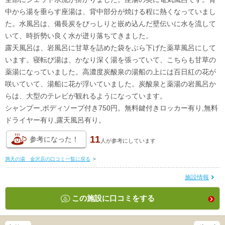
中から湯を垂らす座湯は、背中部分が焼ける程に熱くなっていまし
た。水風呂は、備長炭をびっしりと嵌め込んだ壁伝いに水を流して
いて、時折勢い良く水が迸り落ちてきました。
露天風呂は、岩風呂に甘草を詰めた袋をぶら下げた薬草風呂にして
います。寝転び湯は、かなり深く湯を張っていて、こちらも甘草の
薬湯になっていました。高濃度炭酸泉の湯船の上には百日紅の花が
咲いていて、湯船に花が浮いていました。炭酸泉と薬湯の岩風呂か
らは、大型のテレビが観れるようになっています。
シャンプー,ボディソープ付き750円。無料鍵付きロッカー有り,無料
ドライヤー有り,露天風呂有り。
11
参考になった！
人が
参考にしています
満天の湯 金沢店の口コミ一覧に戻る
>
施設情報
この施設に口コミをする