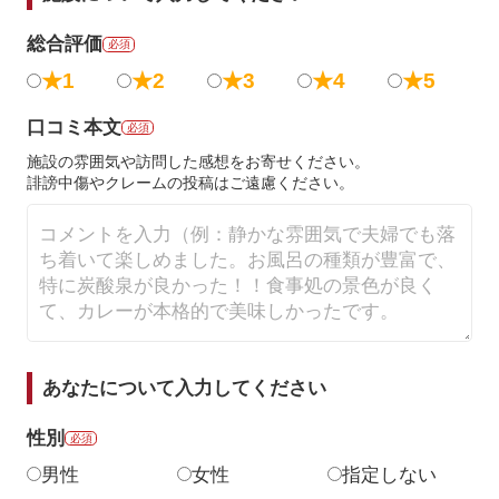
総合評価
必須
★1
★2
★3
★4
★5
口コミ本文
必須
施設の雰囲気や訪問した感想をお寄せください。
誹謗中傷やクレームの投稿はご遠慮ください。
あなたについて入力してください
性別
必須
男性
女性
指定しない