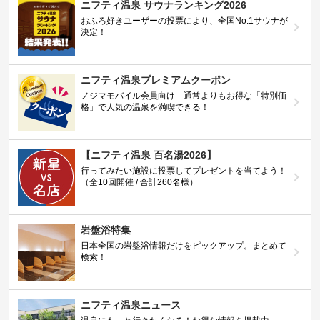
ニフティ温泉 サウナランキング2026
おふろ好きユーザーの投票により、全国No.1サウナが
決定！
ニフティ温泉プレミアムクーポン
ノジマモバイル会員向け 通常よりもお得な「特別価
格」で人気の温泉を満喫できる！
【ニフティ温泉 百名湯2026】
行ってみたい施設に投票してプレゼントを当てよう！
（全10回開催 / 合計260名様）
岩盤浴特集
日本全国の岩盤浴情報だけをピックアップ。まとめて
検索！
ニフティ温泉ニュース