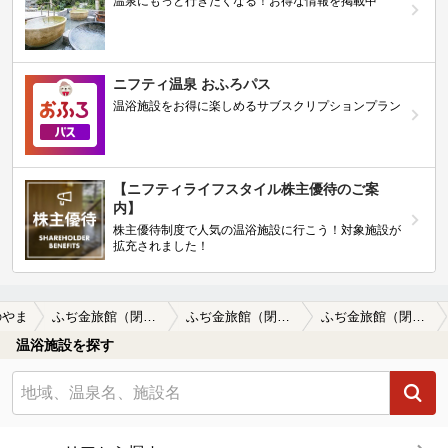
温泉にもっと行きたくなる！お得な情報を掲載中
ニフティ温泉 おふろパス
温浴施設をお得に楽しめるサブスクリプションプラン
【ニフティライフスタイル株主優待のご案
内】
株主優待制度で人気の温浴施設に行こう！対象施設が
拡充されました！
のやま
ふぢ金旅館（閉館しました）
ふぢ金旅館（閉館しました）の口コミ一覧
ふぢ金旅館（閉館しました）の口コミ 色々と驚かされたふぢ金旅館の思い出…
温浴施設を探す