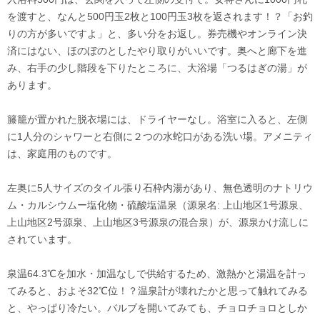
を渡すと、なんと500円玉2枚と100円玉3枚を返されます！？「お釣
りの方が多いですよ」と、多い分をお返し。券売機やオンライン決
済にはない、ほのぼのとしたやり取りがいいです。奥へと廊下を進
み、右手の少し階段を下りたところに、大浴場「つるはぎの湯」が
あります。
籐籠が置かれた脱衣場には、ドライヤーなし。浴室に入ると、左側
に1人分のシャワーと右側に２つの水蛇口がある洗い場。アメニティ
は、家庭用のものです。
左奥に5人サイズのタイル張り石枠内湯があり、無色透明のナトリウ
ム・カルシウムー塩化物・硫酸塩温泉（源泉名: 上山地区1号源泉、
上山地区2号源泉、上山地区3号源泉の混合泉）が、源泉かけ流しに
されています。
泉温64.3℃を加水・加温なしで供給するため、激熱かと湯温を計っ
てみると、およそ32℃位！？温泉計が壊れたかと思って触れてみる
と、やっぱり冷たい。バルブを開いてみても、チョロチョロとしか