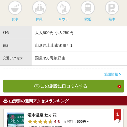
食事
休憩
サウナ
駅近
駐
食事
休憩
サウナ
駅近
駐車
大人500円 小人250円
料金
山形県上山市湯町4-1
住所
国道458号線経由
交通アクセス
施設情報
この施設に口コミをする
山形県の週間アクセスランキング
1
沼木温泉 辻ヶ花
4.6
入浴料：
500円～