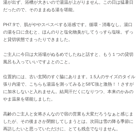
湯が出ず、浴槽が大きいので湯温が上がりません。この日は猛暑日
だったので、そのままぬる湯を堪能。
PH7.9で、肌がややスベスベする浴感です。循環・消毒なし。湯口
の湯を口に含むと、ほんのりと塩化物臭がしてうっすら塩味。ずっ
と貸切状態でまったりできました。
ご主人に今日は大浴場がぬるめでしたねと話すと、もう１つの貸切
風呂も入っていいですよとのこと。
位置的には、古い玄関のすぐ脇にあります。1.5人のサイズのタイル
張り内湯で、こちらも湯温を測ってみると58℃強と激熱！！さすが
に加水しないと入れません。結局汗だくになりつつ、本来のかみの
やま温泉を堪能しました。
高齢のご主人と女将さんなので宿の営業も大変だろうなぁと感じま
したが、その後まさか閉館してしまうとは。次回は雪の降る季節に
再訪したいと思っていただけに、とても残念でなりません。