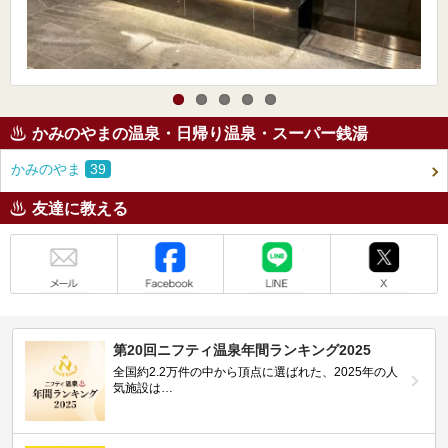
かみのやまの温泉・日帰り温泉・スーパー銭湯
かみのやま
39
友達に教える
メール
Facebook
LINE
X
第20回ニフティ温泉年間ランキング2025
全国約2.2万件の中から頂点に選ばれた、2025年の人
気施設は…