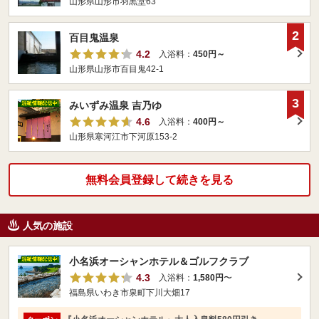
山形県山形市羽黒堂63
2
百目鬼温泉
4.2
入浴料：
450円～
山形県山形市百目鬼42-1
3
みいずみ温泉 吉乃ゆ
4.6
入浴料：
400円～
山形県寒河江市下河原153-2
無料会員登録して続きを見る
人気の施設
小名浜オーシャンホテル＆ゴルフクラブ
4.3
入浴料：
1,580円
〜
福島県いわき市泉町下川大畑17