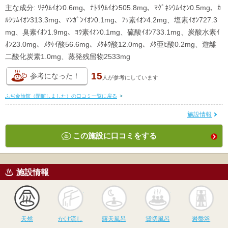
主な成分: ﾘﾁｳﾑｲｵﾝ0.6mg、ﾅﾄﾘｳﾑｲｵﾝ505.8mg、ﾏｸﾞﾈｼｳﾑｲｵﾝ0.5mg、ｶ
ﾙｼｳﾑｲｵﾝ313.3mg、ﾏﾝｶﾞﾝｲｵﾝ0.1mg、ﾌｯ素ｲｵﾝ4.2mg、塩素ｲｵﾝ727.3
mg、臭素ｲｵﾝ1.9mg、ﾖｳ素ｲｵﾝ0.1mg、硫酸ｲｵﾝ733.1mg、炭酸水素ｲ
ｵﾝ23.0mg、ﾒﾀｹｲ酸56.6mg、ﾒﾀﾎｳ酸12.0mg、ﾒﾀ亜ﾋ酸0.2mg、遊離
二酸化炭素1.0mg、蒸発残留物2533mg
15
参考になった！
人が
参考にしています
ふぢ金旅館（閉館しました）の口コミ一覧に戻る
>
施設情報
この施設に口コミをする
施設情報
天然
かけ流し
露天風呂
貸切風呂
岩
天然
かけ流し
露天風呂
貸切風呂
岩盤浴