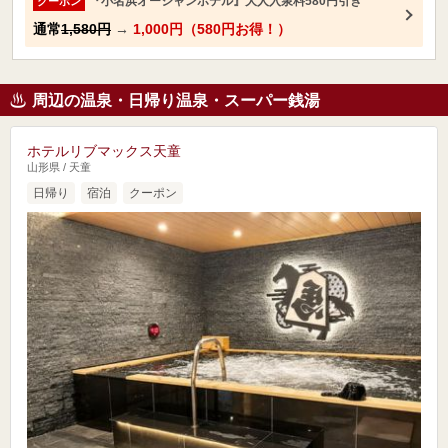
『小名浜オーシャンホテル』大人入泉料580円引き
クーポン
通常
1,580円
→
1,000円（580円お得！）
周辺の温泉・日帰り温泉・スーパー銭湯
ホテルリブマックス天童
山形県 / 天童
日帰り
宿泊
クーポン