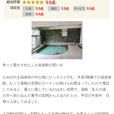
総合評価
5.0点
項目別
5.0点
3.0点
0.0点
お湯
施設
サービス
0.0点
飲食
色々と驚かされたふぢ金旅館の思い出
かみのやま温泉街の中心地にひっそりと佇む、木造3階建ての温泉旅
館。むくり屋根の玄関がカーテンが掛けられ閉まっていたので電話
してみると、通りに面しているのは古い玄関で、湯処「名人の湯」
の方へ回り込んだ裏手の玄関から入るのだとか。平日の午前中、日
帰り入浴してみました。
入浴料500円は、玄関を入って左側の受付で。女将さんに1000円札