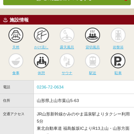
施設情報
天然
かけ流し
露天風呂
貸切風呂
岩
天然
かけ流し
露天風呂
貸切風呂
岩盤浴
食事
休憩
サウナ
駅近
駐
食事
休憩
サウナ
駅近
駐車
0236-72-0634
電話
山形県上山市葉山5-63
住所
JR山形新幹線かみのやま温泉駅よりタクシー利用
交通アクセス
5分
東北自動車道 福島飯坂ICよりR13上山・山形方面