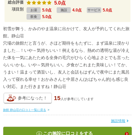
総合評価
5.0点
項目別
5.0点
4.0点
5.0点
お湯
施設
サービス
5.0点
飲食
初雪が舞う、かみのやま温泉に出かけて、友人が予約してくれた旅
館。静山荘
穴場の旅館だと言うが、さほど期待をもたずに、まず温泉に浸かり
ました…！いや～気持ちいい！例えるなら、熱めの透明な湯が冷え
た体を一気にあたためる全身の毛穴がひらく心地よさとでも言った
らいいかも。いや～気持ちいい。夕食がこれまた美味しい！てか、
うまい！温まって酒旨いし、友人と会話もはずんで夜中にまた風呂
入って寝れる幸せ！おかみさんと中居さん(おばちゃん的)も感じ良
い対応。また行きますね！静山荘
15
参考になった！
人が
参考にしています
旅館 静山荘の口コミ一覧に戻る
>
施設情報
この施設に口コミをする