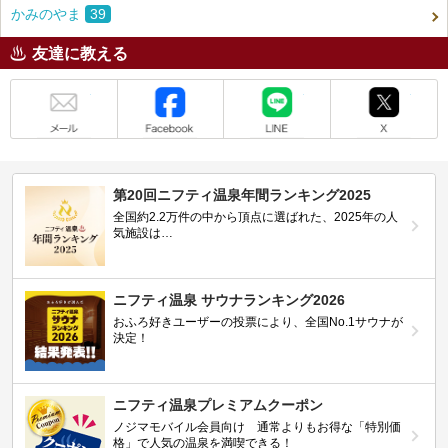
かみのやま
39
友達に教える
メール
Facebook
LINE
X
第20回ニフティ温泉年間ランキング2025
全国約2.2万件の中から頂点に選ばれた、2025年の人
気施設は…
ニフティ温泉 サウナランキング2026
おふろ好きユーザーの投票により、全国No.1サウナが
決定！
ニフティ温泉プレミアムクーポン
ノジマモバイル会員向け 通常よりもお得な「特別価
格」で人気の温泉を満喫できる！