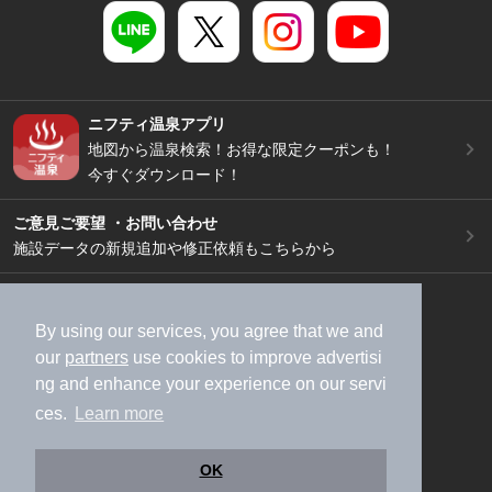
ニフティ温泉アプリ
地図から温泉検索！お得な限定クーポンも！
今すぐダウンロード！
ご意見ご要望 ・お問い合わせ
施設データの新規追加や修正依頼もこちらから
スマートフォン
/
PC
加盟店募集（資料請求）
広告出稿のご案内
By using our services, you agree that we and
our
partners
use cookies to improve advertisi
利用規約
ライフスタイルMEMBERS+規約
ng and enhance your experience on our servi
特定商取引法に基づく表記
ヘルプ
採用情報
ces.
Learn more
運営会社
個人情報保護ポリシー
©NIFTY Lifestyle Co., Ltd.
OK