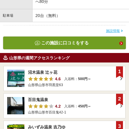
へ80分
20台（無料）
駐車場
施設情報
この施設に口コミをする
山形県の週間アクセスランキング
1
沼木温泉 辻ヶ花
4.6
入浴料：
500円～
山形県山形市羽黒堂63
2
百目鬼温泉
4.2
入浴料：
450円～
山形県山形市百目鬼42-1
3
みいずみ温泉 吉乃ゆ