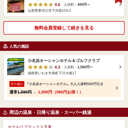
4.6
入浴料：
400円～
山形県寒河江市下河原153-2
無料会員登録して続きを見る
人気の施設
小名浜オーシャンホテル＆ゴルフクラブ
4.3
入浴料：
1,580円
〜
福島県いわき市泉町下川大畑17
『小名浜オーシャンホテル』大人入泉料580円引き
クーポン
通常
1,580円
→
1,000円（580円お得！）
周辺の温泉・日帰り温泉・スーパー銭湯
ホテルリブマックス天童