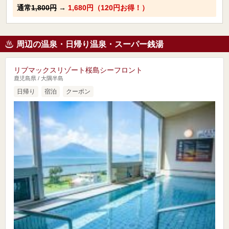
通常
1,800円
→
1,680円（120円お得！）
周辺の温泉・日帰り温泉・スーパー銭湯
リブマックスリゾート桜島シーフロント
鹿児島県 / 大隅半島
日帰り
宿泊
クーポン