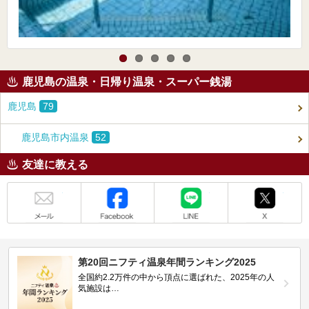
鹿児島の温泉・日帰り温泉・スーパー銭湯
鹿児島
79
鹿児島市内温泉
52
友達に教える
メール
Facebook
LINE
X
第20回ニフティ温泉年間ランキング2025
全国約2.2万件の中から頂点に選ばれた、2025年の人
気施設は…