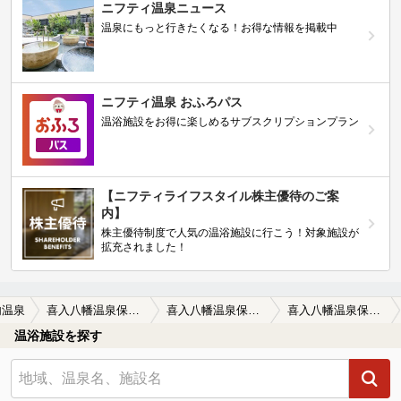
ニフティ温泉ニュース
温泉にもっと行きたくなる！お得な情報を掲載中
ニフティ温泉 おふろパス
温浴施設をお得に楽しめるサブスクリプションプラン
【ニフティライフスタイル株主優待のご案
内】
株主優待制度で人気の温浴施設に行こう！対象施設が
拡充されました！
内温泉
喜入八幡温泉保養館
喜入八幡温泉保養館の口コミ一覧
喜入八幡温泉保養館の口コミ 道の駅併設の立ち寄り湯
温浴施設を探す