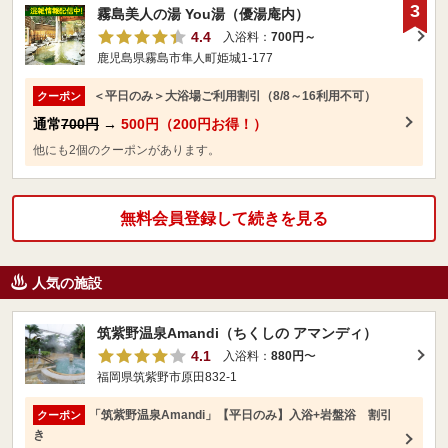
3
霧島美人の湯 You湯（優湯庵内）
4.4
入浴料：
700円～
鹿児島県霧島市隼人町姫城1-177
＜平日のみ＞大浴場ご利用割引（8/8～16利用不可）
クーポン
通常
700円
→
500円（200円お得！）
他にも2個のクーポンがあります。
無料会員登録して続きを見る
人気の施設
筑紫野温泉Amandi（ちくしの アマンディ）
4.1
入浴料：
880円
〜
福岡県筑紫野市原田832-1
「筑紫野温泉Amandi」【平日のみ】入浴+岩盤浴 割引
クーポン
き