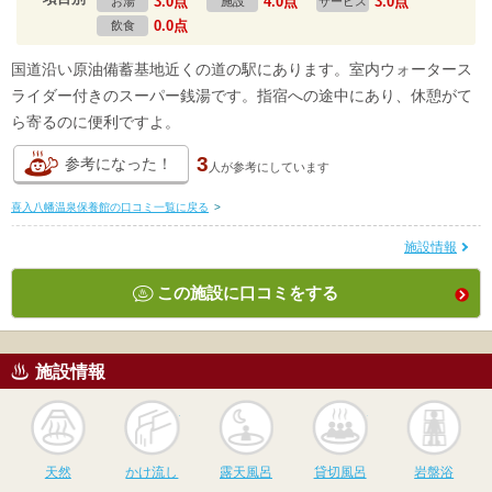
3.0点
4.0点
3.0点
お湯
施設
サービス
0.0点
飲食
国道沿い原油備蓄基地近くの道の駅にあります。室内ウォータース
ライダー付きのスーパー銭湯です。指宿への途中にあり、休憩がて
ら寄るのに便利ですよ。
3
参考になった！
人が
参考にしています
喜入八幡温泉保養館の口コミ一覧に戻る
>
施設情報
この施設に口コミをする
施設情報
天然
かけ流し
露天風呂
貸切風呂
岩
天然
かけ流し
露天風呂
貸切風呂
岩盤浴