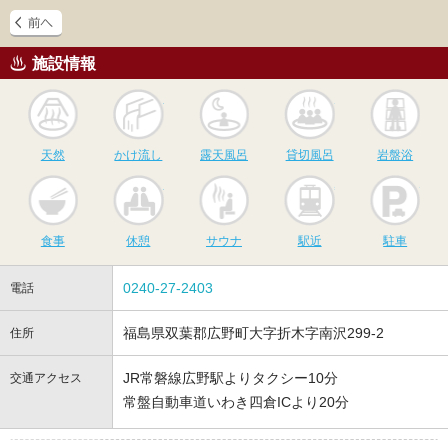
施設情報
天然
かけ流し
露天風呂
貸切風呂
岩
天然
かけ流し
露天風呂
貸切風呂
岩盤浴
食事
休憩
サウナ
駅近
駐
食事
休憩
サウナ
駅近
駐車
0240-27-2403
電話
福島県双葉郡広野町大字折木字南沢299-2
住所
JR常磐線広野駅よりタクシー10分
交通アクセス
常盤自動車道いわき四倉ICより20分