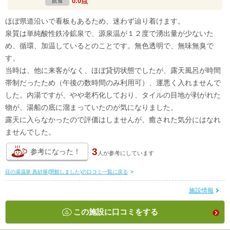
0.0点
飲食
ほぼ県道沿いで看板もあるため、迷わず辿り着けます。
泉質は単純酸性鉄冷鉱泉で、源泉温が１２度で湧出量が少ないた
め、循環、加温しているとのことです。無色透明で、無味無臭で
す。
当時は、他に来客がなく、ほぼ貸切状態でしたが、露天風呂が時間
帯制だったため（午後の数時間のみ利用可）、運悪く入れませんで
した。内湯ですが、やや老朽化しており、タイルの目地が剥がれた
物が、湯船の底に溜まっていたのが気になりました。
露天に入らなかったので評価はしませんが、癒された気分にはなれ
ませんでした。
3
参考になった！
人が
参考にしています
目の湯温泉 真砂屋(閉館しました)の口コミ一覧に戻る
>
施設情報
この施設に口コミをする