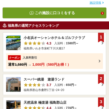
施設情報
この施設に口コミをする
福島県の週間アクセスランキング
1
小名浜オーシャンホテル＆ゴルフクラブ
4.3
入浴料：
1580円～
福島県いわき市泉町下川大畑17
入泉料割引
クーポン
通常
1,580円
→
1,000円（580円お得！）
2
スーパー銭湯 遊湯ランド
3.7
入浴料：
650円～
福島県郡山市桑野1丁目ｰ24ｰ20
3
天然温泉 極楽湯 福島郡山店
4.4
入浴料：
770円～