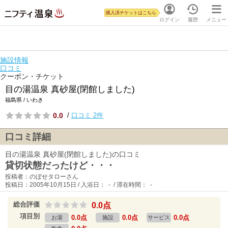
購入済チケットはこちら
ログイン
履歴
メニュー
施設情報
口コミ
クーポン・チケット
目の湯温泉 真砂屋(閉館しました)
福島県 / いわき
0.0
/
口コミ 2件
口コミ詳細
目の湯温泉 真砂屋(閉館しました)の口コミ
貸切状態だったけど・・・
投稿者：のぼせタローさん
投稿日：2005年10月15日 / 入浴日： - / 滞在時間： -
総合評価
0.0点
項目別
0.0点
0.0点
0.0点
お湯
施設
サービス