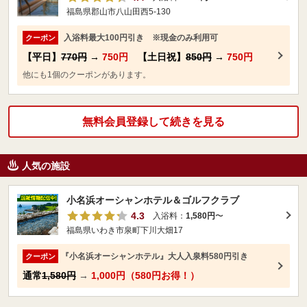
福島県郡山市八山田西5-130
入浴料最大100円引き ※現金のみ利用可
クーポン
【平日】
770円
→
750円
【土日祝】
850円
→
750円
他にも1個のクーポンがあります。
無料会員登録して続きを見る
人気の施設
小名浜オーシャンホテル＆ゴルフクラブ
4.3
入浴料：
1,580円
〜
福島県いわき市泉町下川大畑17
『小名浜オーシャンホテル』大人入泉料580円引き
クーポン
通常
1,580円
→
1,000円（580円お得！）