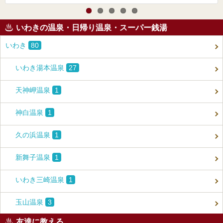
いわきの温泉・日帰り温泉・スーパー銭湯
いわき
80
いわき湯本温泉
27
天神岬温泉
1
神白温泉
1
久の浜温泉
1
新舞子温泉
1
いわき三崎温泉
1
玉山温泉
3
友達に教える