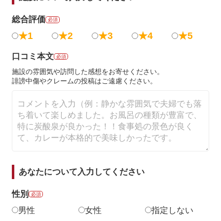
総合評価
必須
★1
★2
★3
★4
★5
口コミ本文
必須
施設の雰囲気や訪問した感想をお寄せください。
誹謗中傷やクレームの投稿はご遠慮ください。
あなたについて入力してください
性別
必須
男性
女性
指定しない