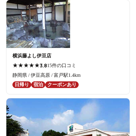
横浜藤よし伊豆店
★
★
★
★
★
3.8
15件の口コミ
静岡県 / 伊豆高原 / 富戸駅1.4km
日帰り
宿泊
クーポンあり