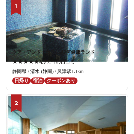
1
クア・アンド・ホテル 駿河健康ランド
★
★
★
★
★
4.7
51件の口コミ
静岡県 / 清水 (静岡) / 興津駅1.1km
日帰り
宿泊
クーポンあり
2