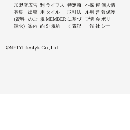
加盟店
広告
利
ライフス
特定商
ヘ
採
運
個人情
募集
出稿
用
タイル
取引法
ル
用
営
報保護
(資料
のご
規
MEMBER
に基づ
プ
情
会
ポリ
請求)
案内
約
S+規約
く表記
報
社
シー
©NIFTY Lifestyle Co., Ltd.