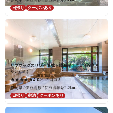
日帰り
クーポンあり
リブマックスリゾート城ヶ崎海岸（じょうがさき
かいがん）
★
★
★
★
★
4.0
4件の口コミ
静岡県 / 伊豆高原 / 伊豆高原駅1.2km
日帰り
宿泊
クーポンあり