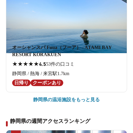
オーシャンスパ Fuua（フーア） - ATAMI BAY
RESORT KORAKUEN
★
★
★
★
★
4.5
53件の口コミ
静岡県 / 熱海 / 来宮駅1.7km
日帰り
クーポンあり
静岡県の
温浴施設をもっと見る
静岡県の週間アクセスランキング