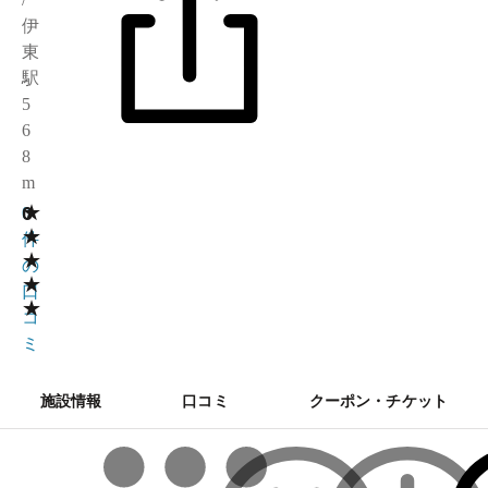
伊
東
駅
5
6
8
m
★
0
0
★
件
★
の
★
口
★
コ
ミ
施設情報
口コミ
クーポン・チケット