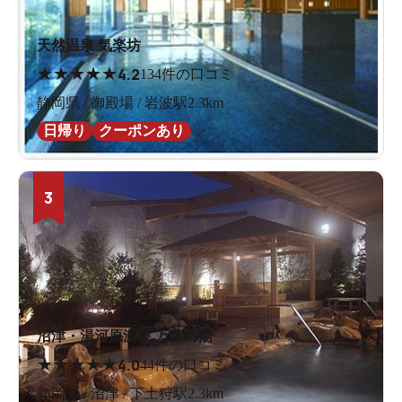
天然温泉 気楽坊
★
★
★
★
★
4.2
134件の口コミ
静岡県 / 御殿場 / 岩波駅2.3km
日帰り
クーポンあり
3
沼津・湯河原温泉 万葉の湯
★
★
★
★
★
4.0
44件の口コミ
静岡県 / 沼津 / 下土狩駅2.3km