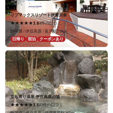
リブマックスリゾート伊東川奈
★
★
★
★
★
3.8
4件の口コミ
静岡県 / 伊豆高原 / 富戸駅2.0km
日帰り
宿泊
クーポンあり
立ち寄り温泉 伊豆高原の湯
★
★
★
★
★
3.5
43件の口コミ
静岡県 / 伊豆高原 / 伊豆高原駅265m