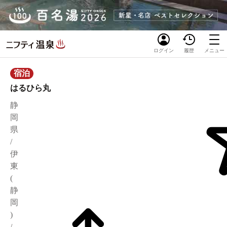
ログイン
履歴
メニュー
宿泊
はるひら丸
静
岡
県
/
伊
東
(
静
岡
)
/