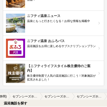
ニフティ温泉ニュース
温泉にもっと行きたくなる！お得な情報を掲載中
ニフティ温泉 おふろパス
温浴施設をお得に楽しめるサブスクリプションプラン
【ニフティライフスタイル株主優待のご案
内】
株主優待制度で人気の温浴施設に行こう！対象施設が
拡充されました！
(静岡)
セブンシーズホテル伊東（旧 伊東グリーンホテル）
セブンシーズホテル伊東（旧 伊東グリーンホテル）の口コミ一覧
セブンシーズホテル伊東（旧 伊東グリーンホテル）の口コミ 今年も河津桜をみられずじまい
温浴施設を探す