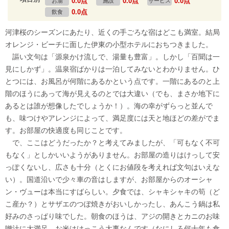
0.0点
0.0点
0.0点
お湯
施設
サービス
0.0点
飲食
河津桜のシーズンにあたり、近くの手ごろな宿はどこも満室。結局
オレンジ・ビーチに面した伊東の小型ホテルにおちつきました。
謳い文句は「源泉かけ流しで、湯量も豊富」。しかし「百聞は一
見にしかず」。温泉宿ばかりは一泊してみないとわかりません。ひ
とつには、お風呂が何階にあるかという点です。一階にあるのと上
階のほうにあって海が見えるのとでは大違い（でも、まさか地下に
あるとは誰が想像したでしょうか！）。海の幸がずらっと並んで
も、味つけやアレンジによって、満足度には天と地ほどの差がでま
す。お部屋の快適度も同じことです。
で、ここはどうだったか？と考えてみましたが、「可もなく不可
もなく」としかいいようがありません。お部屋の造りはけっして安
っぽくないし、広さも十分（とくにお値段を考えれば文句はいえな
い）。国道沿いで少々車の音はしますが、お部屋からのオーシャ
ン・ヴューは本当にすばらしい。夕食では、シャキシャキの筍（ど
こ産か？）とサザエのつぼ焼きがおいしかったし、あんこう鍋は私
好みのさっぱり味でした。朝食のほうは、アジの開きとカニのお味
噌汁に大満足。お米はけっこう大事なんです（なにしろ何十年も食