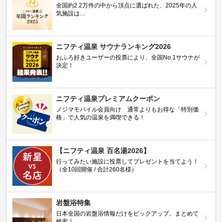
全国約2.2万件の中から頂点に選ばれた、2025年の人
気施設は…
ニフティ温泉 サウナランキング2026
おふろ好きユーザーの投票により、全国No.1サウナが
決定！
ニフティ温泉プレミアムクーポン
ノジマモバイル会員向け 通常よりもお得な「特別価
格」で人気の温泉を満喫できる！
【ニフティ温泉 百名湯2026】
行ってみたい施設に投票してプレゼントを当てよう！
（全10回開催 / 合計260名様）
岩盤浴特集
日本全国の岩盤浴情報だけをピックアップ。まとめて
検索！