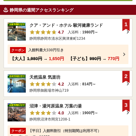
静岡県の週間アクセスランキング
1
クア・アンド・ホテル 駿河健康ランド
4.7
入浴料：
1980円～
静岡県静岡市清水区興津東町1234
入館料最大330円引き
クーポン
【大人】
1,980円
→
1,650円
【子ども】
990円
→
770円
2
天然温泉 気楽坊
4.2
入浴料：
814円～
静岡県御殿場市神山719
3
沼津・湯河原温泉 万葉の湯
4.0
入浴料：
1900円～
静岡県沼津市岡宮1208-1
【平日】入館料割引（特別期間は利用不可）
クーポン