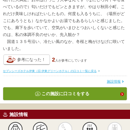
べているので）匂いだけでもピンときますが、やはり秋田小町。こ
れだけ美味しければたいしたもの。何度も入るうちに、（場所がど
こにあろうとも）なかなかよいお湯でもあるらしいと感じました。
でも、廊下を歩いていて、空気がいまひとつおいしくないと感じた
のは、私の体調不良のせいか、先入観か？
国道１３５号沿い、冷たい風のなか、冬桜と梅がけなげに咲いて
いました。
2
参考になった！
人が
参考にしています
セブンシーズホテル伊東（旧 伊東グリーンホテル）の口コミ一覧に戻る
>
施設情報
この施設に口コミをする
施設情報
天然
かけ流し
露天風呂
貸切風呂
岩