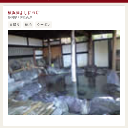
横浜藤よし伊豆店
静岡県 / 伊豆高原
日帰り
宿泊
クーポン