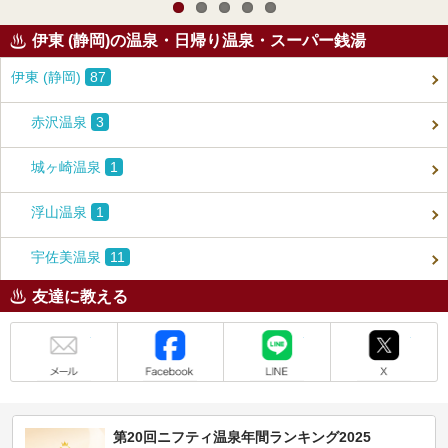
伊東 (静岡)の温泉・日帰り温泉・スーパー銭湯
伊東 (静岡)
87
赤沢温泉
3
城ヶ崎温泉
1
浮山温泉
1
宇佐美温泉
11
友達に教える
メール
Facebook
LINE
X
第20回ニフティ温泉年間ランキング2025