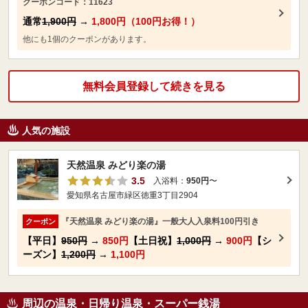
クーポンコード：11623
通常
1,900円
→
1,800円（100円お得！）
他にも1個のクーポンがあります。
無料会員登録して続きを見る
人気の施設
天然温泉 みどり楽の湯
3.5
入浴料：
950円
〜
愛知県名古屋市緑区徳重3丁目2904
『天然温泉 みどり楽の湯』一般大人入泉料100円引き
クーポン
【平日】
950円
→
850円
【土日祝】
1,000円
→
900円
【シ
ーズン】
1,200円
→
1,100円
周辺の温泉・日帰り温泉・スーパー銭湯