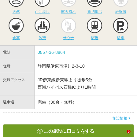
天然
かけ流し
露天風呂
貸切風呂
岩盤浴
食事
休憩
サウナ
駅近
駐
食事
休憩
サウナ
駅近
駐車
0557-36-8864
電話
静岡県伊東市湯川2-3-10
住所
JR伊東線伊東駅より徒歩5分
交通アクセス
西湘バイパス石橋ICより1時間
完備（30台・無料）
駐車場
施設情報
この施設に口コミをする