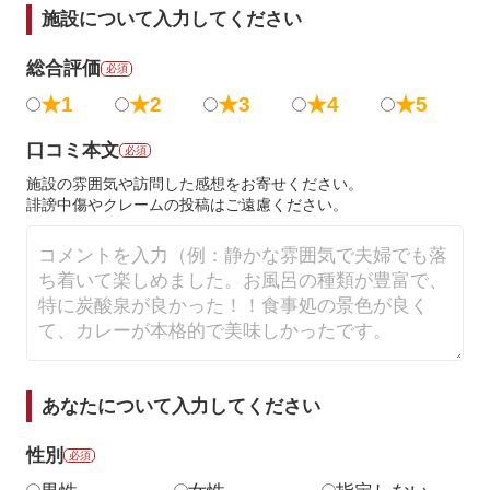
施設について入力してください
総合評価
必須
★1
★2
★3
★4
★5
口コミ本文
必須
施設の雰囲気や訪問した感想をお寄せください。
誹謗中傷やクレームの投稿はご遠慮ください。
あなたについて入力してください
性別
必須