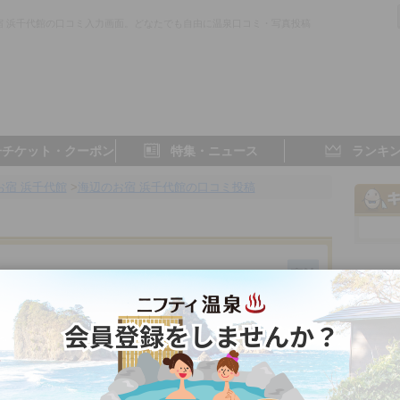
宿 浜千代館の口コミ入力画面。どなたでも自由に温泉口コミ・写真投稿
。
子チケット・クーポン
特集・ニュース
ランキ
お宿 浜千代館
>
海辺のお宿 浜千代館の口コミ投稿
三重県／伊勢
- 点
- 点