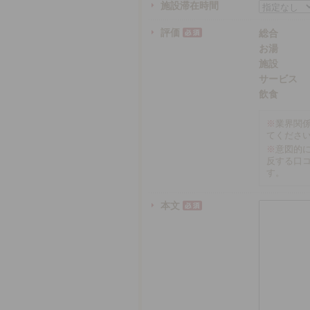
施設滞在時間
評価
総合
お湯
施設
サービス
飲食
※
業界関
てくださ
※
意図的
反する口
す。
本文