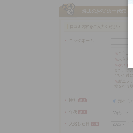
「海辺のお宿 浜千代館」
口コミ内容をご入力ください
ニックネーム
※
全角16
※
未入力
※ゲスト
また、ゲ
だいた後
※
新ニフテ
稿を行う
性別
男性
年代
入浴した日
年