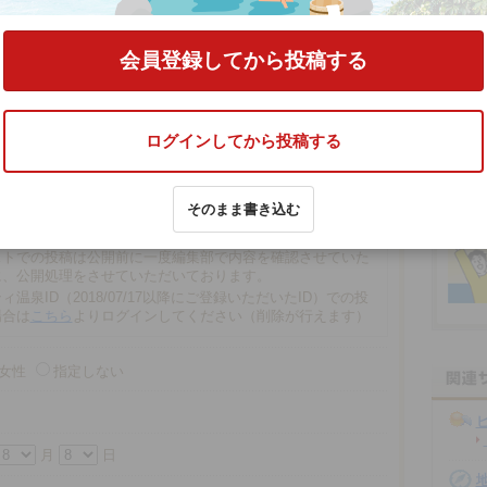
の口コミをする
会員登録してから投稿する
ログインしてから投稿する
文字以内
そのまま書き込む
の場合、匿名で投稿されます。
での投稿は、再編集や削除ができませんので注意ください。
ストでの投稿は公開前に一度編集部で内容を確認させていた
に、公開処理をさせていただいております。
ィ温泉ID（2018/07/17以降にご登録いただいたID）での投
場合は
こちら
よりログインしてください（削除が行えます）
女性
指定しない
月
日