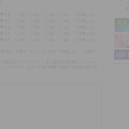
5点
4点
3点
2点
1点
評価しない
5点
4点
3点
2点
1点
評価しない
5点
4点
3点
2点
1点
評価しない
5点
4点
3点
2点
1点
評価しない
5点
4点
3点
2点
1点
評価しない
係者の方、点数をつけたくない方は「評価しない」を選択し
い。
に点数を上げて（下げて）いると思われる投稿などルールに
コミについては、スタッフ側の判断で削除する場合がありま