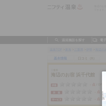
海辺のお
できます
温浴施設を探す
電
温泉TOP
>
東海
>
三重県
>
伊勢
>
海辺の
基本情報
口コミ（0）
三重県
海辺のお宿 浜千代館
- 点
0件
/
- 点
- 点