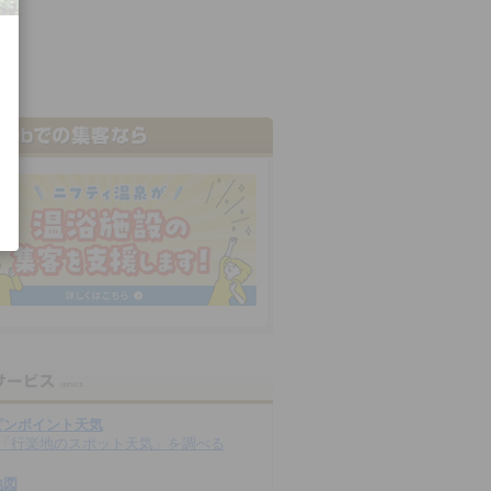
ピンポイント天気
「行楽地のスポット天気」を調べる
地図