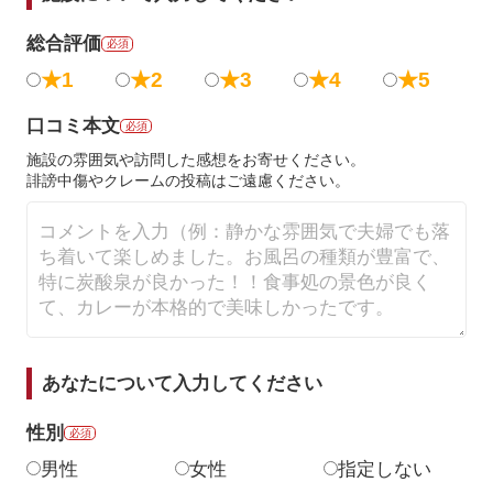
総合評価
必須
★1
★2
★3
★4
★5
口コミ本文
必須
施設の雰囲気や訪問した感想をお寄せください。
誹謗中傷やクレームの投稿はご遠慮ください。
あなたについて入力してください
性別
必須
男性
女性
指定しない