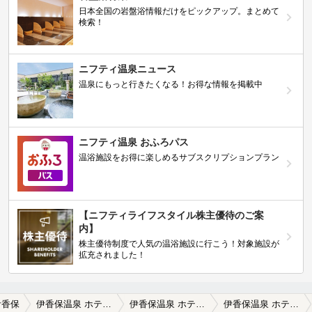
日本全国の岩盤浴情報だけをピックアップ。まとめて
検索！
ニフティ温泉ニュース
温泉にもっと行きたくなる！お得な情報を掲載中
ニフティ温泉 おふろパス
温浴施設をお得に楽しめるサブスクリプションプラン
【ニフティライフスタイル株主優待のご案
内】
株主優待制度で人気の温浴施設に行こう！対象施設が
拡充されました！
伊香保
伊香保温泉 ホテル松本楼
伊香保温泉 ホテル松本楼の口コミ一覧
伊香保温泉 ホテル松本楼の口コミ 十割そばと揚げたての天ぷら食べ放題