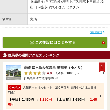
保温泉)行き(約25分)見晴下バス停駅下車徒歩3分
出口～徒歩(約3分)またはタクシー
完備
駐車場
施設情報
この施設に口コミをする
群馬県の週間アクセスランキング
1
高崎 京ヶ島天然温泉 湯都里（ゆとり）
4.0
入浴料：
1080円～
群馬県高崎市島野町890-3
入館料＋タオルセット 200円引き（8/10～14は土日祝
クーポン
料金）
【平日】
1,480円
→
1,280円
【土日祝】
1,680円
→
1,48
0円