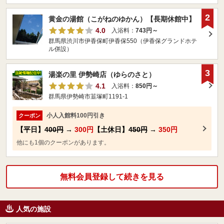
2
黄金の湯館（こがねのゆかん）【長期休館中】
4.0
入浴料：
743円～
群馬県渋川市伊香保町伊香保550（伊香保グランドホテ
ル併設）
3
湯楽の里 伊勢崎店（ゆらのさと）
4.1
入浴料：
850円～
群馬県伊勢崎市韮塚町1191-1
小人入館料100円引き
クーポン
【平日】
400円
→
300円
【土休日】
450円
→
350円
他にも1個のクーポンがあります。
無料会員登録して続きを見る
人気の施設