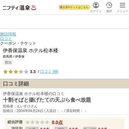
購入済チケットはこちら
ログイン
履歴
メニュー
施設情報
口コミ
クーポン・チケット
伊香保温泉 ホテル松本楼
群馬県 / 伊香保
宿泊
3.3
/
口コミ 9件
口コミ詳細
伊香保温泉 ホテル松本楼の口コミ
十割そばと揚げたての天ぷら食べ放題
投稿者：えいすけさん
投稿日：2004年04月24日 / 入浴日： - / 滞在時間： -
総合評価
0.0点
項目別