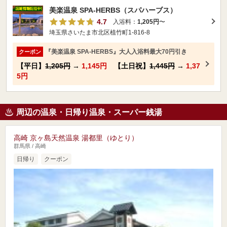
美楽温泉 SPA-HERBS（スパハーブス）
4.7
入浴料：
1,205円
〜
埼玉県さいたま市北区植竹町1-816-8
『美楽温泉 SPA-HERBS』大人入浴料最大70円引き
クーポン
【平日】
1,205円
→
1,145円
【土日祝】
1,445円
→
1,37
5円
周辺の温泉・日帰り温泉・スーパー銭湯
高崎 京ヶ島天然温泉 湯都里（ゆとり）
群馬県 / 高崎
日帰り
クーポン