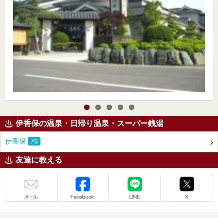
伊香保の温泉・日帰り温泉・スーパー銭湯
伊香保
76
友達に教える
メール
Facebook
LINE
X