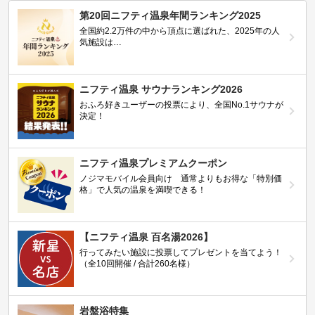
第20回ニフティ温泉年間ランキング2025
全国約2.2万件の中から頂点に選ばれた、2025年の人
気施設は…
ニフティ温泉 サウナランキング2026
おふろ好きユーザーの投票により、全国No.1サウナが
決定！
ニフティ温泉プレミアムクーポン
ノジマモバイル会員向け 通常よりもお得な「特別価
格」で人気の温泉を満喫できる！
【ニフティ温泉 百名湯2026】
行ってみたい施設に投票してプレゼントを当てよう！
（全10回開催 / 合計260名様）
岩盤浴特集