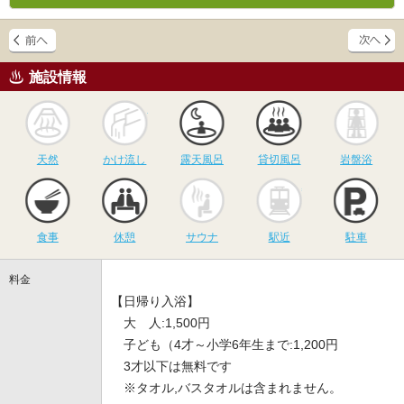
施設情報
天然
かけ流し
露天風呂
貸切風呂
岩
天然
かけ流し
露天風呂
貸切風呂
岩盤浴
食事
休憩
サウナ
駅近
駐
食事
休憩
サウナ
駅近
駐車
料金
【日帰り入浴】
大 人:1,500円
子ども（4才～小学6年生まで:1,200円
3才以下は無料です
※タオル,バスタオルは含まれません。