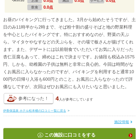
0.0点
0.0点
0.0点
お湯
施設
サービス
0.0点
飲食
お昼のバイキングに行ってきました。3月から始めたそうですが、土
日のみ11時半から2時まで、そば粉十割の盛りそばと地の野菜料理
を中心としたバイキングです。特におすすめなのが、野菜の天ぷ
ら。マイタケやなすなどの天ぷらを、その場で板さんが揚げてくれ
ます。また、デザートには以前朝食でいただいてお気に入りだった
杏仁豆腐もあって、締めはこれで決まりです。お値段も税込み1575
円、しかも、幼稚園の子供は無料と非常に良心的。今回は時間がな
くお風呂に入らなかったのですが、バイキングを利用すると通常10
00円の日帰り入浴も600円とのこと。お風呂に入らなかったので評
価なしですが、次回はぜひお風呂にも入りたいなと思いました。
4
参考になった！
人が
参考にしています
伊香保温泉 ホテル松本楼の口コミ一覧に戻る
>
施設情報
この施設に口コミをする