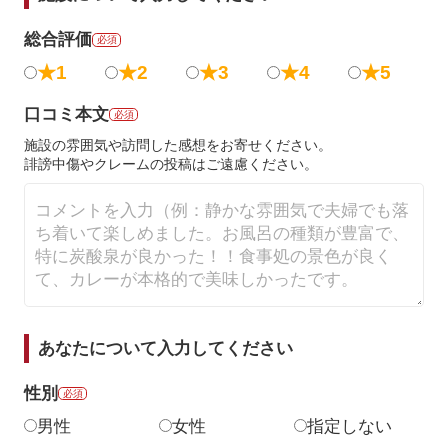
総合評価
必須
★1
★2
★3
★4
★5
口コミ本文
必須
施設の雰囲気や訪問した感想をお寄せください。
誹謗中傷やクレームの投稿はご遠慮ください。
あなたについて入力してください
性別
必須
男性
女性
指定しない