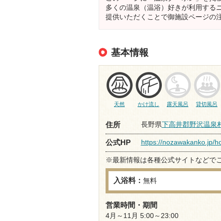
多くの温泉（温浴）好きが利用する
提供いただくことで御施設ページの
基本情報
天然
かけ流し
露天風呂
貸切風呂
長野県
下高井郡野沢温泉
住所
https://nozawakanko.jp/ho
公式HP
※最新情報は各種公式サイトなどで
入浴料：
無料
営業時間・期間
4月～11月 5:00～23:00