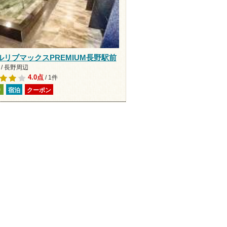
ルリブマックスPREMIUM長野駅前
/ 長野周辺
4.0点
/ 1件
り
宿泊
クーポン