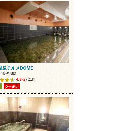
温泉テルメDOME
/ 長野周辺
4.8点
/ 21件
り
クーポン