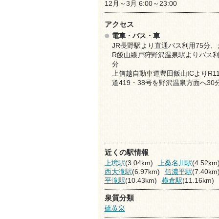
12月～3月 6:00～23:00
アクセス
電車・バス・車
JR長野駅より直通バス利用75分、
R飯山線戸狩野沢温泉駅よりバス利
分
上信越自動車道豊田飯山ICよりR1
道419・38号を野沢温泉方面へ30
近くの駅情報
上境駅
(3.04km)
上桑名川駅
(4.52km
西大滝駅
(6.97km)
信濃平駅
(7.40km
平滝駅
(10.43km)
横倉駅
(11.16km)
泉質分類
硫黄泉