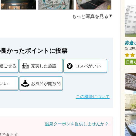
もっと写真を見る
赤倉
新潟県 
の良かったポイントに投票
日帰
過ごせる
充実した施設
コスパがいい
いい
お風呂が開放的
この機能について
温泉クーポンを提供しませんか？
載できます。