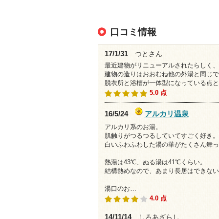
口コミ情報
17/1/31
つとさん
最近建物がリニューアルされたらしく、
建物の造りはおおむね他の外湯と同じで
脱衣所と浴槽が一体型になっている点と
5.0 点
アルカリ温泉
16/5/24
アルカリ系のお湯。
肌触りがつるつるしていてすごく好き。
白いふわふわした湯の華がたくさん舞っ
熱湯は43℃、ぬる湯は41℃くらい。
結構熱めなので、あまり長居はできない
湯口のお…
4.0 点
14/11/14
しろあざらし