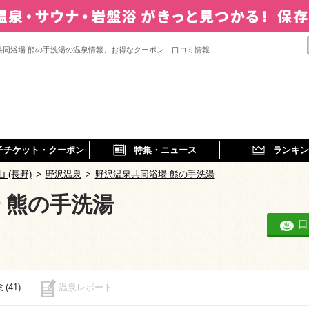
共同浴場 熊の手洗湯の温泉情報、お得なクーポン、口コミ情報
子チケット・クーポン
特集・ニュース
ランキン
 (長野)
>
野沢温泉
>
野沢温泉共同浴場 熊の手洗湯
 熊の手洗湯
口
(41)
温泉レポート