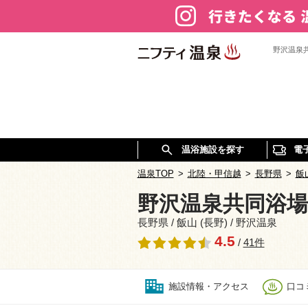
野沢温泉
温浴施設を探す
電
温泉TOP
>
北陸・甲信越
>
長野県
>
飯山
野沢温泉共同浴場
長野県 / 飯山 (長野) / 野沢温泉
4.5
/
41件
施設情報・アクセス
口コミ