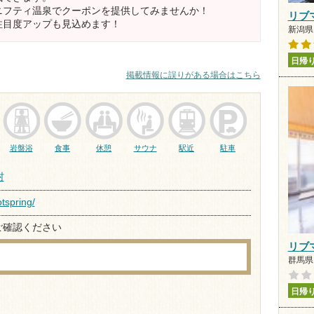
ニフティ温泉でクーポンを提供してみませんか！
リブ
注目度アップも見込めます！
新潟県 
日帰
掲載情報に誤りがある場合はこちら
岩盤浴
食事
休憩
サウナ
駅近
駐車
村
tspring/
ご確認ください
リブ
群馬県 
日帰