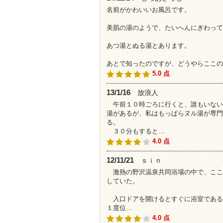
名前がかわいいお風呂です。
美肌の湯のようで、たいへんにぎわって
あつ湯とぬる湯とあります。
あとで知ったのですが、どうやらここの
5.0 点
13/1/16
放浪人
午前１０時ごろに行くと、誰もいない
湯があるが、私はもっぱらヌル湯が専門
る。
３０分もすると…
4.0 点
12/11/21
ｓｉｎ
激熱の野沢温泉共同浴場の中で、ここ
していた。
入口ドアを開けるとすぐに浴室である
１度位…
4.0 点