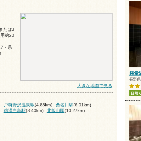
またはJ
用約20
17・県
分
権堂
長野県 
大きな地図で見る
日帰
)
戸狩野沢温泉駅
(4.88km)
桑名川駅
(6.01km)
)
信濃白鳥駅
(8.40km)
北飯山駅
(10.27km)