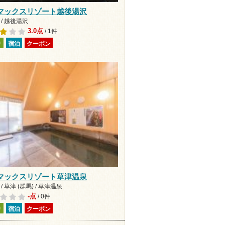
マックスリゾート越後湯沢
/ 越後湯沢
3.0点
/ 1件
り
宿泊
クーポン
マックスリゾート草津温泉
/ 草津 (群馬) / 草津温泉
-点
/ 0件
り
宿泊
クーポン