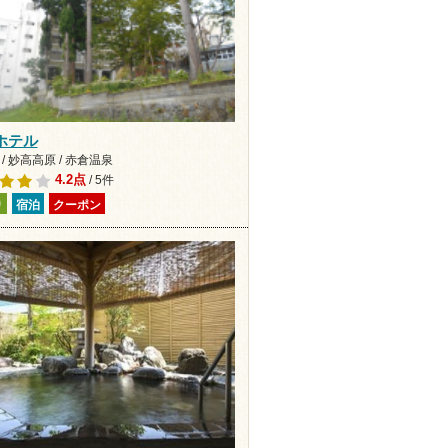
ホテル
/ 妙高高原 / 赤倉温泉
4.2点
/ 5件
り
宿泊
クーポン